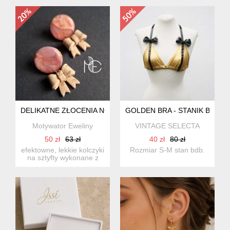
jakości glinki ...
jakości glinki ...
DELIKATNE ZŁOCENIA NO4
GOLDEN BRA - STANIK BIKINI
Motywator Eweliny
VINTAGE SELECTA
50 zł
63 zł
40 zł
80 zł
efektowne, lekkie kolczyki
Rozmiar S-M stan bdb.
na sztyfty wykonane z
wysokiej jakości glin...