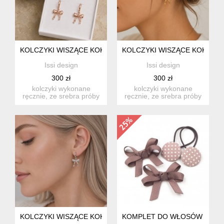
KOLCZYKI WISZĄCE KOKARDY - RÓŻOWE ZŁOTO 18K
KOLCZYKI WISZĄCE KOKARDY
Issi design
Issi design
300 zł
300 zł
kolczyki wykonane
kolczyki wykonane
ręcznie, ze srebra próby
ręcznie, ze srebra próby
925 pokrytego 18k
925 pokrytego 24k
różowym z...
złotem. ...
KOLCZYKI WISZĄCE KOKARDY - SREBRO 925
KOMPLET DO WŁOSÓW GUMKI 