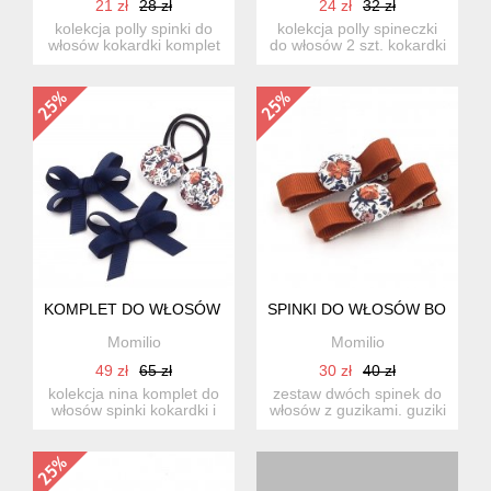
21 zł
28 zł
24 zł
32 zł
kolekcja polly spinki do
kolekcja polly spineczki
włosów kokardki komplet
do włosów 2 szt. kokardki
2 szt kokardki ...
z guziczkiem. ...
KOMPLET DO WŁOSÓW GUMKI I SPINKI NINA
SPINKI DO WŁOSÓW BOBBLE
Momilio
Momilio
49 zł
65 zł
30 zł
40 zł
kolekcja nina komplet do
zestaw dwóch spinek do
włosów spinki kokardki i
włosów z guzikami. guziki
gumki do włosów....
ręcznie obciągane ba...