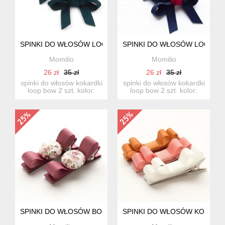
SPINKI DO WŁOSÓW LOOP BOW DARK GREEN
SPINKI DO WŁOSÓW LOOP 
Momilio
Momilio
26 zł
35 zł
26 zł
35 zł
spinki do włosów kokardki
spinki do włosów kokardki
loop bow 2 szt. kolor:
loop bow 2 szt. kolor:
dark green wykonane ...
granatowe z czerwony...
SPINKI DO WŁOSÓW BOBBLES BOW FLORENCE
SPINKI DO WŁOSÓW KOKARD