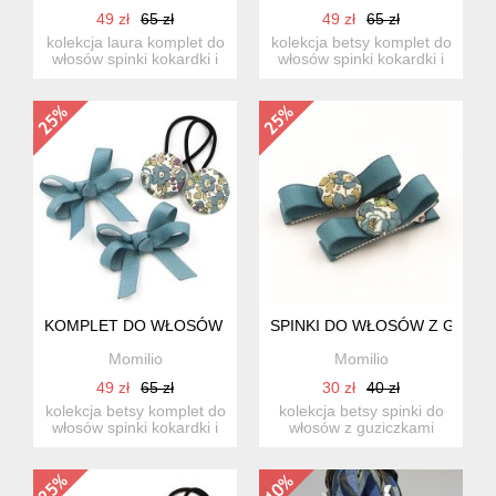
49 zł
65 zł
49 zł
65 zł
kolekcja laura komplet do
kolekcja betsy komplet do
włosów spinki kokardki i
włosów spinki kokardki i
gumki do włosów...
gumki do włosów....
KOMPLET DO WŁOSÓW GUMKI I SPINKI BETSY
SPINKI DO WŁOSÓW Z GUZIC
Momilio
Momilio
49 zł
65 zł
30 zł
40 zł
kolekcja betsy komplet do
kolekcja betsy spinki do
włosów spinki kokardki i
włosów z guziczkami
gumki do włosów...
komplet 2 szt. kolor ws...