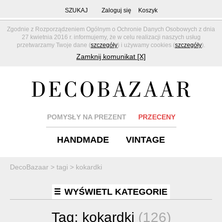
SZUKAJ
Zaloguj się
Koszyk
Zgodnie z Rozporządzeniem Ogólnym o Ochronie Danych Osobowych z dnia
27 kwietnia 2016 r. informujemy, że w celu realizacji naszych usług
przetwarzamy Twoje dane (
szczegóły
) i używamy cookies (
szczegóły
).
Zamknij komunikat [X]
POMYSŁY NA PREZENT
PRZECENY
HANDMADE
VINTAGE
DecoBazaar
>
tagi
>
kokardki
WYŚWIETL KATEGORIE
Tag:
kokardki
(126)