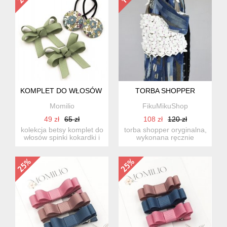
KOMPLET DO WŁOSÓW GUMKI I SPINKI BETSY
TORBA SHOPPER
Momilio
FikuMikuShop
49 zł
65 zł
108 zł
120 zł
kolekcja betsy komplet do
torba shopper oryginalna,
włosów spinki kokardki i
wykonana ręcznie
gumki do włosów....
(handmade) torba o
nieco...