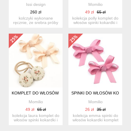
Issi design
Momilio
260 zł
49 zł
65 zł
kolczyki wykonane
kolekcja polly komplet do
ręcznie, ze srebra próby
włosów spinki kokardki i
925 wymiary: długość:
gumki do włosów. ...
ok...
KOMPLET DO WŁOSÓW GUMKI I SPINKI LAURA
SPINKI DO WŁOSÓW KOKARD
Momilio
Momilio
49 zł
65 zł
26 zł
35 zł
kolekcja laura komplet do
kolekcja emma spinki do
włosów spinki kokardki i
włosów kokardki komplet
gumki do włosów...
2 szt kokardki w...