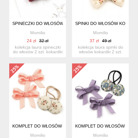
SPINECZKI DO WŁOSÓW Z GUZICZKIEM LAURA
SPINKI DO WŁOSÓW KOKARDK
Momilio
Momilio
24 zł
32 zł
37 zł
49 zł
kolekcja laura spineczki
kolekcja laura spinki do
do włosów 2 szt. kokardki
włosów kokardki 2 szt.
z guziczkiem. ...
kokardki wykonan...
KOMPLET DO WŁOSÓW GUMKI I SPINKI LAURA
KOMPLET DO WŁOSÓW GUMKI 
Momilio
Momilio