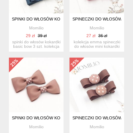
SPINKI DO WŁOSÓW KOKARDKI BASIC BOW EMMA
SPINECZKI DO WŁOSÓW KOKA
Momilio
Momilio
29 zł
39 zł
27 zł
36 zł
spinki do włosów kokardki
kolekcja emma spineczki
basic bow 3 szt. kolekcja
do włosów mini kokardki
emma/ kolor: anti...
3 szt. idealne d...
SPINKI DO WŁOSÓW KOKARDKI CLASSIC BOW POLLY
SPINECZKI DO WŁOSÓW Z GU
Momilio
Momilio