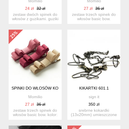
Momilio
Momilio
24 zł
32 zł
27 zł
36 zł
zestaw dwóch spinek do
zestaw trzech spinek do
włosów z guzikami. guziki
włosów basic bow.
ręcznie obciągane ba...
kolor:sweet nectar, pale
go...
SPINKI DO WŁOSÓW KOKARDKI BASIC BOW FLORENCE
KIKARTKI 601.1
Momilio
sign it
27 zł
36 zł
350 zł
zestaw trzech spinek do
srebrne kokardki
włosów basic bow. kolor:
(13x20mm) umieszczone
olive gray, victoria...
na srebrnym łańcuszku.
srebro ...