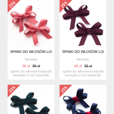
SPINKI DO WŁOSÓW LOOP BOW CINNABAR
SPINKI DO WŁOSÓW LOOP 
Momilio
Momilio
26 zł
35 zł
26 zł
35 zł
spinki do włosów kokardki
spinki do włosów kokardki
komplet 2 szt kokardki
komplet 2 szt kokardki
wykonane z wstążki...
wykonane z wstążki...