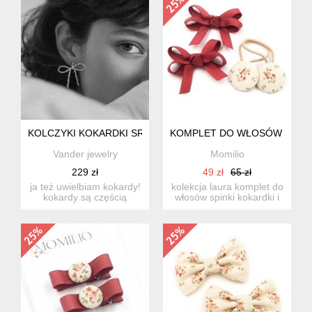
KOLCZYKI KOKARDKI SREBRO
KOMPLET DO WŁOSÓW GUMKI 
Vander jewelry
Momilio
229 zł
49 zł
65 zł
ja też uwielbiam kokardy!
kolekcja laura komplet do
kokardy są częścią
włosów spinki kokardki i
celebracji, prezentu, ...
gumki do włosów. ...