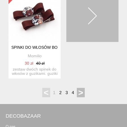
SPINKI DO WŁOSÓW BOBBLES BOW NINA
Momilio
30 zł
40 zł
zestaw dwóch spinek do
włosów z guzikami. guziki
ręcznie obciągane ba...
<
>
1
2
3
4
DECOBAZAAR
O nas