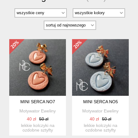
MINI SERCA NO7
MINI SERCA NO5
Motywator Eweliny
Motywator Eweliny
40 zł
50 zł
40 zł
50 zł
lekkie kolczyki na
lekkie kolczyki na
ozdobne sztyfty
ozdobne sztyfty
wykonane z wysokiej
wykonane z wysokiej