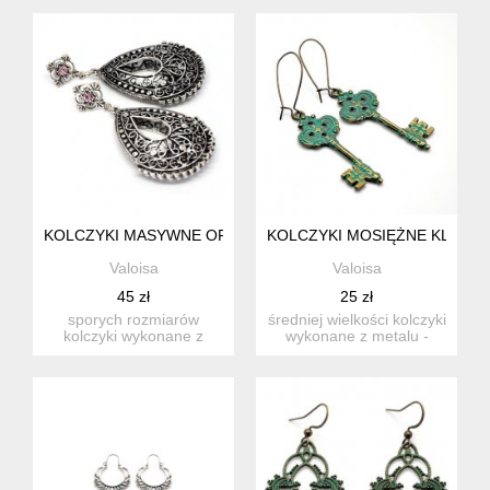
mosiądzu po...
zawieszek w ks...
KOLCZYKI MASYWNE ORIENTALNE FILIGRANY AŻURY KROP
KOLCZYKI MOSIĘŻNE KLUCZY
Valoisa
Valoisa
45 zł
25 zł
sporych rozmiarów
średniej wielkości kolczyki
kolczyki wykonane z
wykonane z metalu -
dużych, ażurowych
antycznego mosiądzu
zawieszek w ks...
po...