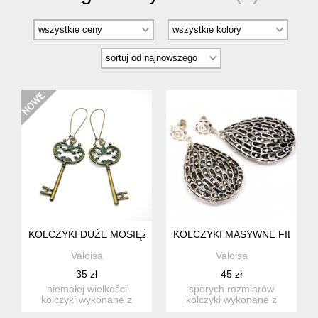
KOLCZYKI DUŻE MOSIĘŻNE KLUCZE POKRYTE PATYNĄ
KOLCZYKI MASYWNE FILIGR
Valoisa
Valoisa
35 zł
45 zł
niemałej wielkości
sporych rozmiarów
kolczyki wykonane z
kolczyki wykonane z
metalu - antycznego
dużych, ażurowych