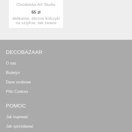
Chodelska Art Studio
65 zł
delikatne, śliczne kolczyki
na sztyfcie, tak zwane
wkrętki, z oryginal...
DECOBAZAAR
O nas
Biuletyn
Dane osobowe
Pliki Cookies
POMOC
Jak kupować
Jak sprzedawać