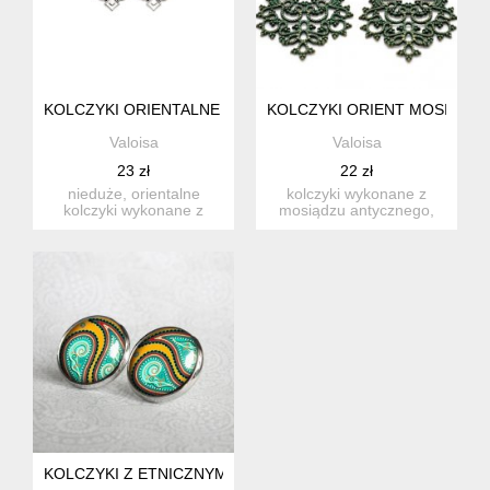
KOLCZYKI ORIENTALNE STARE SREBRO FILIGRAN ORNAME
KOLCZYKI ORIENT MOSIĄDZ 
Valoisa
Valoisa
23 zł
22 zł
nieduże, orientalne
kolczyki wykonane z
kolczyki wykonane z
mosiądzu antycznego,
metalu - w kolorze
pokryte zieloną patyną.
starego sre...
miste...
KOLCZYKI Z ETNICZNYM MOTYWEM