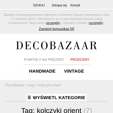
SZUKAJ
Zaloguj się
Koszyk
Zgodnie z Rozporządzeniem Ogólnym o Ochronie Danych Osobowych z dnia
27 kwietnia 2016 r. informujemy, że w celu realizacji naszych usług
przetwarzamy Twoje dane (
szczegóły
) i używamy cookies (
szczegóły
).
Zamknij komunikat [X]
POMYSŁY NA PREZENT
PRZECENY
HANDMADE
VINTAGE
DecoBazaar
>
tagi
>
kolczyki orient
WYŚWIETL KATEGORIE
Tag:
kolczyki orient
(7)