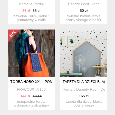
Kamelia Patrini
Rzeczy Wyszukane
26 zł
35 zł
50 zł
bawełna 100%, kolor :
świetne krótkie letnie
granatowy w białe
szorty vintage z lat 80-
kropki,stan idealny, firma
tych w kolorze
: r...
czerwony...
TORBA HOBO XXL - POMARAŃCZ,FIOLET, SZMARAGD
TAPETA DLA DZIECI BLACK D
PRACOWNIA 166
Humpty Dumpty Room Decorati
144 zł
180 zł
165 zł
przepastna torba,
tapeta dla dzieci black
wykonana z alcantary
dots stworzy
(syntetycznego zamszu)
niepowtarzalny klimat.
w połąc...
spodoba si...