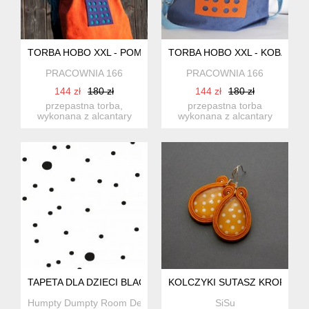
TORBA HOBO XXL - POMARAŃCZ,FIOLET, SZMARAGD
TORBA HOBO XXL - KOBALT, 
PRACOWNIA 166
PRACOWNIA 166
144 zł
180 zł
144 zł
180 zł
przepastna torba,
przepastna torba
wykonana z alcantary
wykonana z alcantary
(syntetycznego zamszu)
(syntetycznego zamszu)
w połąc...
w połąc...
TAPETA DLA DZIECI BLACK DOTS
KOLCZYKI SUTASZ KROPKI
Humpty Dumpty Room Decoration
SiSu