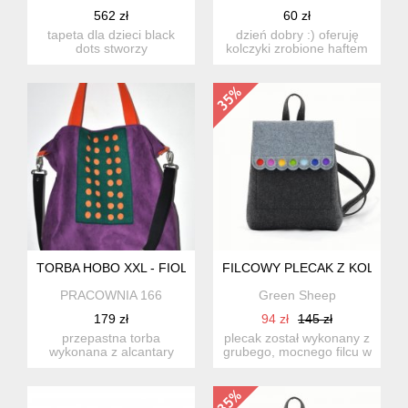
562 zł
60 zł
tapeta dla dzieci black
dzień dobry :) oferuję
dots stworzy
kolczyki zrobione haftem
niepowtarzalny klimat.
sutasz, ozdobione s...
spodoba si...
TORBA HOBO XXL - FIOLET, POMARAŃCZ, SZMARAGD
FILCOWY PLECAK Z KOLORO
PRACOWNIA 166
Green Sheep
179 zł
94 zł
145 zł
przepastna torba
plecak został wykonany z
wykonana z alcantary
grubego, mocnego filcu w
(syntetycznego zamszu)
kolorze szarym i gra...
w połą...