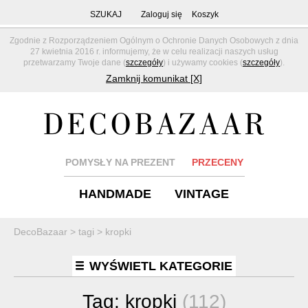
SZUKAJ
Zaloguj się
Koszyk
Zgodnie z Rozporządzeniem Ogólnym o Ochronie Danych Osobowych z dnia
27 kwietnia 2016 r. informujemy, że w celu realizacji naszych usług
przetwarzamy Twoje dane (
szczegóły
) i używamy cookies (
szczegóły
).
Zamknij komunikat [X]
POMYSŁY NA PREZENT
PRZECENY
HANDMADE
VINTAGE
DecoBazaar
>
tagi
>
kropki
WYŚWIETL KATEGORIE
Tag:
kropki
(112)