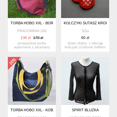
TORBA HOBO XXL - BORDO, CZERŃ
KOLCZYKI SUTASZ KROPKI
PRACOWNIA 166
SiSu
136 zł
170 zł
60 zł
przepastna torba
dzień dobry :) oferuję
wykonana z alcantary
kolczyki zrobione haftem
(syntetycznego zamszu).
sutasz, ozdobione s...
energ...
TORBA HOBO XXL - KOBALT, LIMONKA, ŻÓŁTY
SPIRIT BLUZKA