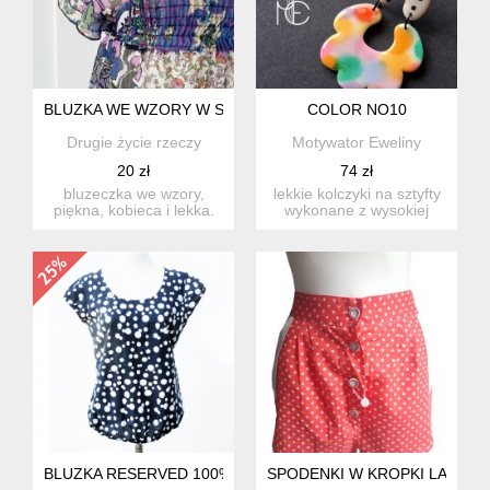
BLUZKA WE WZORY W STYLU BOHO
COLOR NO10
Drugie życie rzeczy
Motywator Eweliny
20 zł
74 zł
bluzeczka we wzory,
lekkie kolczyki na sztyfty
piękna, kobieca i lekka.
wykonane z wysokiej
szczegóły widoczne na
jakości glinki polimero...
zdj...
BLUZKA RESERVED 100%BAWEŁNA
SPODENKI W KROPKI LATA 80