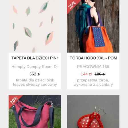
TAPETA DLA DZIECI PINK LEAVES
TORBA HOBO XXL - POMARAŃ
Humpty Dumpty Room Decoration
PRACOWNIA 166
562 zł
144 zł
180 zł
tapeta dla dzieci pink
przepastna torba,
leaves stworzy cudowny
wykonana z alcantary
klimat, nadając niezwykł...
(syntetycznego zamszu)
w połąc...