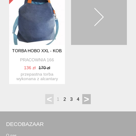
TORBA HOBO XXL - KOBALT, POMARAŃCZ, BŁĘKIT
PRACOWNIA 166
136 zł
170 zł
przepastna torba
wykonana z alcantary
(syntetycznego zamszu).
energ...
<
>
1
2
3
4
DECOBAZAAR
O nas