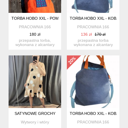
TORBA HOBO XXL - POMARAŃCZ,FIOLET, SZMARAGD
TORBA HOBO XXL - KOBALT, 
PRACOWNIA 166
PRACOWNIA 166
180 zł
136 zł
170 zł
przepastna torba,
przepastna torba
wykonana z alcantary
wykonana z alcantary
(syntetycznego zamszu)
(syntetycznego zamszu).
w połąc...
energ...
SATYNOWE GROCHY
TORBA HOBO XXL - KOBALT, 
Wytwory i wtóry
PRACOWNIA 166