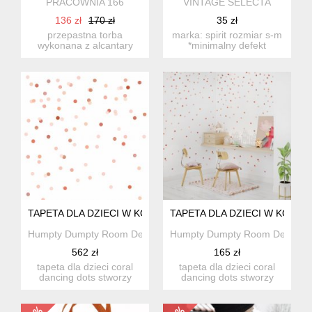
PRACOWNIA 166
VINTAGE SELECTA
136 zł
170 zł
35 zł
przepastna torba
marka: spirit rozmiar s-m
wykonana z alcantary
*minimalny defekt
(syntetycznego zamszu).
widoczny na ostatnim f...
energ...
TAPETA DLA DZIECI W KORALOWE KROPECZKI
TAPETA DLA DZIECI W KORA
Humpty Dumpty Room Decoration
Humpty Dumpty Room Decorati
562 zł
165 zł
tapeta dla dzieci coral
tapeta dla dzieci coral
dancing dots stworzy
dancing dots stworzy
niepowtarzalny klimat.
niepowtarzalny klimat.
sp...
sp...