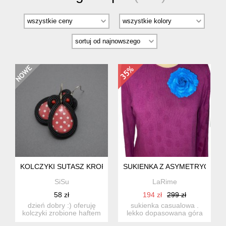
KOLCZYKI SUTASZ KROPKI
SUKIENKA Z ASYMETRYCZNY
SiSu
LaRime
58 zł
194 zł
299 zł
dzień dobry :) oferuję
sukienka casualowa .
kolczyki zrobione haftem
lekko dopasowana góra
sutasz, ozdobione s...
oraz rozkloszowany dół.