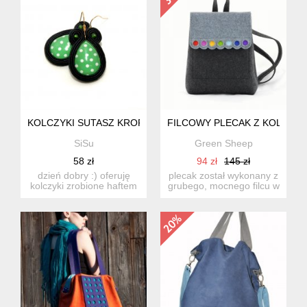
KOLCZYKI SUTASZ KROPKI
FILCOWY PLECAK Z KOLORO
SiSu
Green Sheep
58 zł
94 zł
145 zł
dzień dobry :) oferuję
plecak został wykonany z
kolczyki zrobione haftem
grubego, mocnego filcu w
sutasz, ozdobione s...
kolorze szarym i gra...