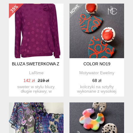
ten...
BLUZA SWETERKOWA Z PODUSZKAMI
COLOR NO19
LaRime
Motywator Eweliny
142 zł
219 zł
68 zł
sweter w stylu bluzy.
kolczyki na sztyfty
długie rękawy, w
wykonane z wysokiej
ramionach wszyte
jakości glinki polimerowej
poduszki - daj...
w k...