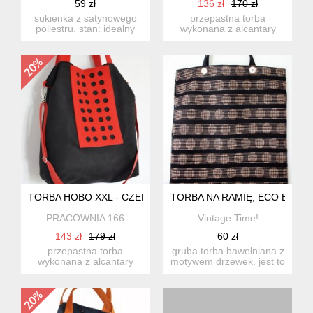
59 zł
136 zł
170 zł
sukienka z satynowego
przepastna torba
poliestru. stan: idealny
wykonana z alcantary
rozmiar: l wymia...
(syntetycznego zamszu).
energ...
TORBA HOBO XXL - CZERŃ, CZERWIEŃ
TORBA NA RAMIĘ, ECO BAG G
PRACOWNIA 166
Vintage Time!
143 zł
179 zł
60 zł
przepastna torba
gruba torba bawełniana z
wykonana z alcantary
motywem drzewek. jest to
(syntetycznego zamszu)
eco bag na zakupy i ...
w połą...