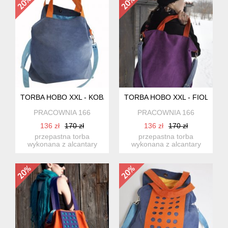
TORBA HOBO XXL - KOBALT, POMARAŃCZ, BŁĘKIT
TORBA HOBO XXL - FIOLET, 
PRACOWNIA 166
PRACOWNIA 166
136 zł
170 zł
136 zł
170 zł
przepastna torba
przepastna torba
wykonana z alcantary
wykonana z alcantary
(syntetycznego zamszu).
(syntetycznego zamszu).
energ...
energ...