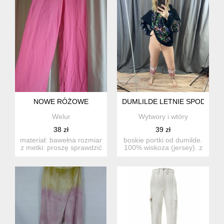
NOWE RÓŻOWE
DUMLILDE LETNIE SPODNIE
Welur
Wytwory i wtóry
38 zł
39 zł
materiał: bawełna rozmiar
boskie portki od dumilde.
z metki: proszę sprawdzić
100% wiskoza (jersey). z
wymiary! długoś...
szydełkową kieszonk...