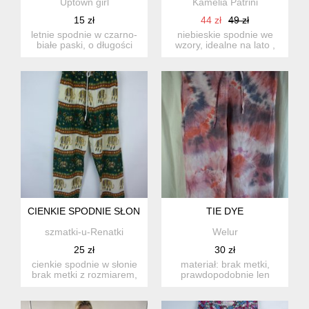
Uptown girl
Kamelia Patrini
15 zł
44 zł
49 zł
letnie spodnie w czarno-
niebieskie spodnie we
białe paski, o długości
wzory, idealne na lato ,
7/8. materiał milutki ...
zwiewne i luźne. rozmi...
CIENKIE SPODNIE SŁONIE INDIE RAYON S / M
TIE DYE
szmatki-u-Renatki
Welur
25 zł
30 zł
cienkie spodnie w słonie
materiał: brak metki,
brak metki z rozmiarem,
prawdopodobnie len
polecam na rozm...
rozmiar z metki: brak
metki ...