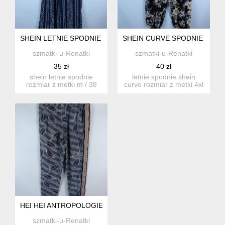
SHEIN LETNIE SPODNIE Z PASKIEM PROSTE M / 38
SHEIN CURVE SPODNIE NA GU
szmatki-u-Renatki
szmatki-u-Renatki
35 zł
40 zł
shein letnie spodnie
letnie spodnie shein
rozmiar z metki m / 38
curve rozmiar z metki 4xl
proszę sprawdzić pod...
proszę sprawdzić ...
HEI HEI ANTROPOLOGIE LETNIE SPODNIE WISKOZA / S
szmatki-u-Renatki