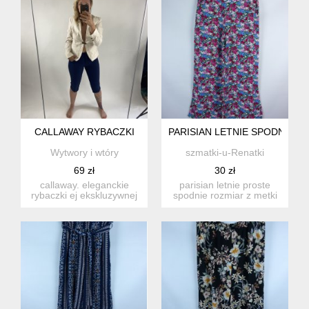
CALLAWAY RYBACZKI
PARISIAN LETNIE SPODNIE SZ
Wytwory i wtóry
szmatki-u-Renatki
69 zł
30 zł
callaway. eleganckie
parisian letnie proste
rybaczki ej ekskluzywnej
spodnie rozmiar z metki
marki są wykonane z
12 , około 40 / l ...
wisk...