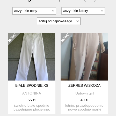
BIAŁE SPODNIE XS
ZERRES WISKOZA
ANTONINA
Uptown girl
55 zł
49 zł
świetne białe spodnie
letnie, prawdopodobnie
bawełniane płócienne,
nowe spodnie marki
rozmiar xs, kieszenie z
zerres. materiał 100%