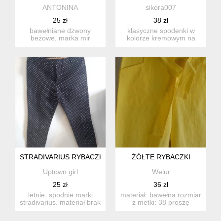
ANTONINA
sikora007
25 zł
38 zł
bawełniane dzwony
klasyczne spodenki w
beżowe, marka mir
kolorze kremowym na
collection, rozmiar xs/s,
gumkę, która wszyta jest
bawełna ...
w pa...
STRADIVARIUS RYBACZKI W GROSZKI
ŻÓŁTE RYBACZKI
Uptown girl
Welur
25 zł
36 zł
letnie, spodnie marki
materiał: bawełna rozmiar
stradivarius. materiał brak
z metki: 38 proszę
metki, prawdopodobni...
sprawdzić wymiary! dłu...