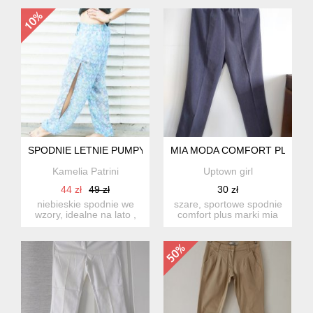
pr...
wiskoz...
SPODNIE LETNIE PUMPY M
MIA MODA COMFORT PLUS N
Kamelia Patrini
Uptown girl
44 zł
49 zł
30 zł
niebieskie spodnie we
szare, sportowe spodnie
wzory, idealne na lato ,
comfort plus marki mia
zwiewne i luźne. rozmi...
moda, materiał 78%
poli...