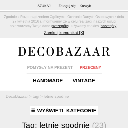
SZUKAJ
Zaloguj się
Koszyk
Zgodnie z Rozporządzeniem Ogólnym o Ochronie Danych Osobowych z dnia
27 kwietnia 2016 r. informujemy, że w celu realizacji naszych usług
przetwarzamy Twoje dane (
szczegóły
) i używamy cookies (
szczegóły
).
Zamknij komunikat [X]
POMYSŁY NA PREZENT
PRZECENY
HANDMADE
VINTAGE
DecoBazaar
>
tagi
>
letnie spodnie
WYŚWIETL KATEGORIE
Tag:
letnie spodnie
(23)