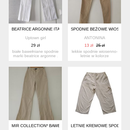
BEATRICE ARGONNE ITALIA 36
SPODNIE BEŻOWE WIOSENNO
Uptown girl
ANTONINA
29 zł
13 zł
25 zł
białe bawełniane spodnie
lekkie spodnie wiosenno-
marki beatrice argonne .
letnie w kolorze
materiał 97% sztywni...
beżowym, rozmiar s/m,
lekko r...
MIR COLLECTION* BAWEŁNIANE SPODNIE DZWONY XS/S
LETNIE KREMOWE SPODNIE 