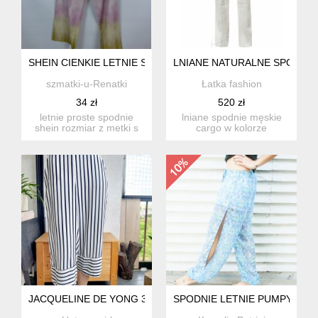
SHEIN CIENKIE LETNIE SPODNIE PROSTE / S
LNIANE NATURALNE SPODNI
szmatki-u-Renatki
Łatka fashion
34 zł
520 zł
letnie proste spodnie
lniane spodnie męskie
shein rozmiar z metki s
cargo w kolorze
proszę sprawdzić p...
naturalnego lnu. rozmiar:
dowol...
JACQUELINE DE YONG 36
SPODNIE LETNIE PUMPY S