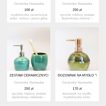
Ceramika Nastawka
Ceramika Nastawka
100 zł
250 zł
mydelniczka ceramiczna
ręcznie robiony zestaw
kolor: turkus / jasna glina
łazienkowy zielony –
- szkliwo trans...
dozownik na mydło i
kubek ...
ZESTAW CERAMICZNYCH AKCESORIÓW ŁAZIENKOWYCH – DO
DOZOWNIK NA MYDŁO "MALAC
Ceramika Nastawka
Ceramika Nastawka
250 zł
170 zł
ręcznie robiony zestaw
dozownik na mydło,
łazienkowy niebieski –
mydelniczka kolor:
dozownik na mydło i
butelkowa zieleń w
kube...
zestawie ...