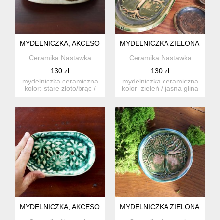
MYDELNICZKA, AKCESORIA DO ŁAZIENKI, CERAMICZNA, W
MYDELNICZKA ZIELONA CERA
Ceramika Nastawka
Ceramika Nastawka
130 zł
130 zł
mydelniczka ceramiczna
mydelniczka ceramiczna
kolor: stare złoto/brąc /
kolor: zieleń / jasna glina
jasna glina - szk...
rozmiar: okoł...
MYDELNICZKA, AKCESORIA DO ŁAZIENKI, CERAMICZNA, WZ
MYDELNICZKA ZIELONA CERA