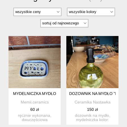
MYDELNICZKA MYDŁO
DOZOWNIK NA MYDŁO "MALAC
Memii.ceramics
Ceramika Nastawka
60 zł
150 zł
ręcznie wykonana,
dozownik na mydło,
dwuczęściowa
mydelniczka kolor:
mydelniczka. idealna jako
butelkowa zieleń w