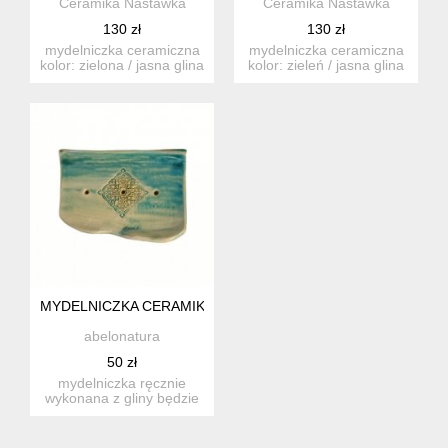
Ceramika Nastawka
Ceramika Nastawka
130 zł
130 zł
mydelniczka ceramiczna
mydelniczka ceramiczna
kolor: zielona / jasna glina
kolor: zieleń / jasna glina
- szkliwo tran...
– szkliwo transp...
MYDELNICZKA CERAMIKA
abelonatura
50 zł
mydelniczka ręcznie
wykonana z gliny będzie
piękną ozdobą w twojej
łaz...