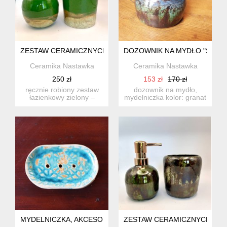
ZESTAW CERAMICZNYCH AKCESORIÓW ŁAZIENKOWYCH – DOZ
DOZOWNIK NA MYDŁO "SZAFI
Ceramika Nastawka
Ceramika Nastawka
250 zł
153 zł
170 zł
ręcznie robiony zestaw
dozownik na mydło,
łazienkowy zielony –
mydelniczka kolor: granat
dozownik na mydło i
i turkus/lazur w ze...
kubek ...
MYDELNICZKA, AKCESORIA DO ŁAZIENKI, CERAMICZNA, W
ZESTAW CERAMICZNYCH AKCE