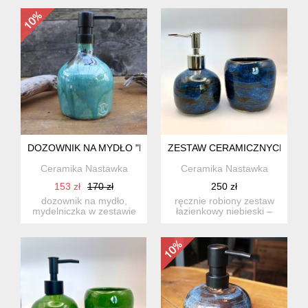
niebanalna o...
zestawie ...
DOZOWNIK NA MYDŁO "FUNKIA", MYDELNICZKA ZIELONY I
ZESTAW CERAMICZNYCH AKCE
Ceramika Nastawka
Ceramika Nastawka
153 zł
170 zł
250 zł
dozownik na mydło,
ręcznie robiony zestaw
mydelniczka w zestawie
łazienkowy niebieski –
można dokupić kubek na
dozownik na mydło i
sz...
kube...