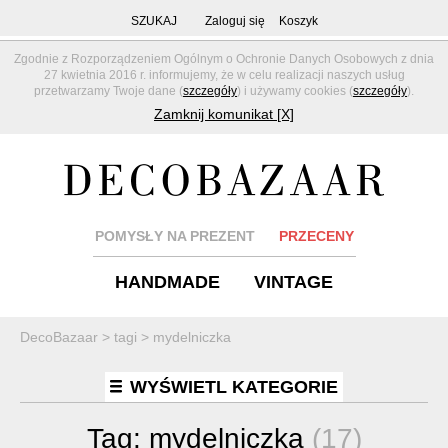
SZUKAJ
Zaloguj się
Koszyk
Zgodnie z Rozporządzeniem Ogólnym o Ochronie Danych Osobowych z dnia
27 kwietnia 2016 r. informujemy, że w celu realizacji naszych usług
przetwarzamy Twoje dane (
szczegóły
) i używamy cookies (
szczegóły
).
Zamknij komunikat [X]
POMYSŁY NA PREZENT
PRZECENY
HANDMADE
VINTAGE
DecoBazaar
>
tagi
>
mydelniczka
WYŚWIETL KATEGORIE
Tag:
mydelniczka
(17)