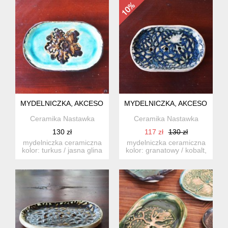
MYDELNICZKA, AKCESORIA DO ŁAZIENKI, CERAMICZNA, W
MYDELNICZKA, AKCESORIA DO
Ceramika Nastawka
Ceramika Nastawka
130 zł
117 zł
130 zł
mydelniczka ceramiczna
mydelniczka ceramiczna
kolor: turkus / jasna glina
kolor: granatowy / kobalt,
- szkliwo trans...
jasna glina - szk...