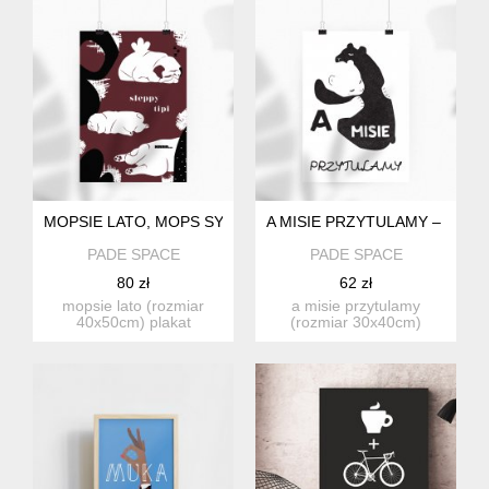
MOPSIE LATO, MOPS SYPIALNIANY – PLAKAT (40X50)
A MISIE PRZYTULAMY – PLAKA
PADE SPACE
PADE SPACE
80 zł
62 zł
mopsie lato (rozmiar
a misie przytulamy
40x50cm) plakat
(rozmiar 30x40cm)
posiadający 3 swoje
uroczy miś z grą słowną.
odmienne for...
idealn...