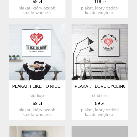
59 zł
118 zł
plakat, który ozdobi
plakat, który ozdobi
każde wnętrze.
każde wnętrze.
drukowany na wysokiej
drukowany na wysokiej
jakości papi...
jakości papi...
PLAKAT. I LIKE TO RIDE, FORMAT A3
PLAKAT. I LOVE CYCLING, FO
studioixi
studioixi
59 zł
59 zł
plakat, który ozdobi
plakat, który ozdobi
każde wnętrze.
każde wnętrze.
drukowany na wysokiej
drukowany na wysokiej
jakości papi...
jakości papi...