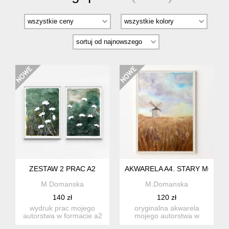
ZESTAW 2 PRAC A2
AKWARELA A4. STARY MŁYN
M.Domanska
M.Domanska
140 zł
120 zł
wydruk prac mojego
oryginalna akwarela
autorstwa w formacie a2
mojego autorstwa w
na wysokiej jakości
formacie a4, malowana