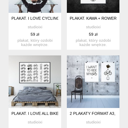
PLAKAT. I LOVE CYCLING, FORMAT A3
PLAKAT. KAWA + ROWER = :),
studioixi
studioixi
59 zł
59 zł
plakat, który ozdobi
plakat, który ozdobi
każde wnętrze.
każde wnętrze.
drukowany na wysokiej
drukowany na wysokiej
jakości papi...
jakości papi...
PLAKAT. I LOVE ALL BIKES, FORMAT A3
2 PLAKATY FORMAT A3, ROW
studioixi
studioixi