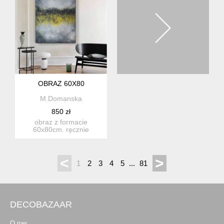
OBRAZ 60X80
M.Domanska
850 zł
obraz z formacie
60x80cm. ręcznie
malowany obraz
wykonany farbami akr...
<
>
1
2
3
4
5
...
81
DECOBAZAAR
O nas