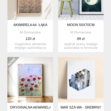
AKWARELA A4. ŁĄKA
MOON 50X70CM
M.Domanska
M.Domanska
120 zł
89 zł
oryginalna akwarela
wydruk pracy mojego
mojego autorstwa w
autorstwa w formacie
formacie a4, malowana
50x70cm na wysokiej
na wysoki...
jakości p...
ORYGINALNA AKWARELA 23X31CM. MAKI
WAR SZA WA - SREBRNY PLAK