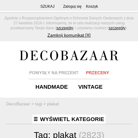
SZUKAJ
Zaloguj się
Koszyk
Zgodnie z Rozporządzeniem Ogólnym o Ochronie Danych Osobowych z dnia
27 kwietnia 2016 r. informujemy, że w celu realizacji naszych usług
przetwarzamy Twoje dane (
szczegóły
) i używamy cookies (
szczegóły
).
Zamknij komunikat [X]
POMYSŁY NA PREZENT
PRZECENY
HANDMADE
VINTAGE
DecoBazaar
>
tagi
>
plakat
WYŚWIETL KATEGORIE
Tag:
plakat
(2823)