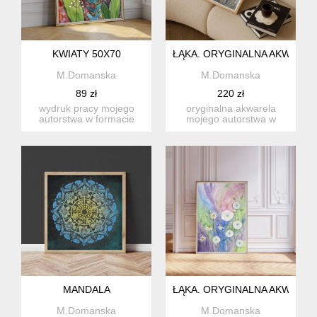
KWIATY 50X70
ŁĄKA. ORYGINALNA AKWAREL
M.Domanska
M.Domanska
89 zł
220 zł
wydruk pracy mojego
oryginalna akwarela
autorstwa w formacie
mojego autorstwa w
50x70 na wysokiej jakości
formacie a3, malowana
pap...
na wysoki...
MANDALA
ŁĄKA. ORYGINALNA AKWAREL
M.Domanska
M.Domanska