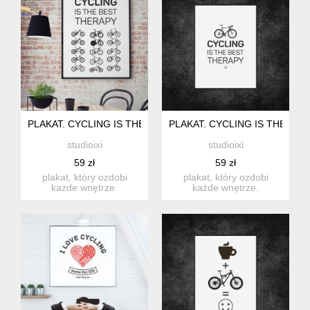
PLAKAT. CYCLING IS THE BEST THERAPY, FORMAT A3
PLAKAT. CYCLING IS THE BE
studioixi
studioixi
59 zł
59 zł
plakat, który ozdobi
plakat, który ozdobi
każde wnętrze.
każde wnętrze.
drukowany na wysokiej
drukowany na wysokiej
jakości papi...
jakości papi...