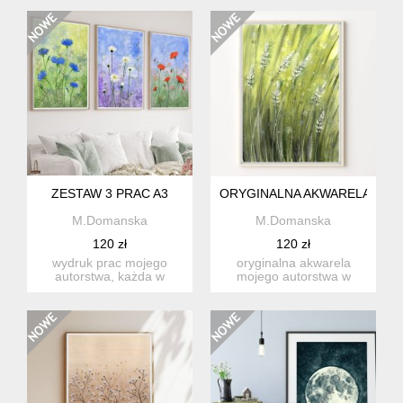
papier...
na wysoki...
ZESTAW 3 PRAC A3
ORYGINALNA AKWARELA A4. 
M.Domanska
M.Domanska
120 zł
120 zł
wydruk prac mojego
oryginalna akwarela
autorstwa, każda w
mojego autorstwa w
formacie a3 na wysokiej
formacie a4, malowana
jakości ...
na wysoki...