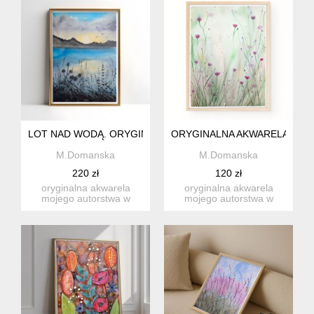
LOT NAD WODĄ. ORYGINALNA AKWARELA A3
ORYGINALNA AKWARELA 23X3
M.Domanska
M.Domanska
220 zł
120 zł
oryginalna akwarela
oryginalna akwarela
mojego autorstwa w
mojego autorstwa w
formacie a3, malowana
formacie 23x31cm
na wysoki...
malowana na wy...