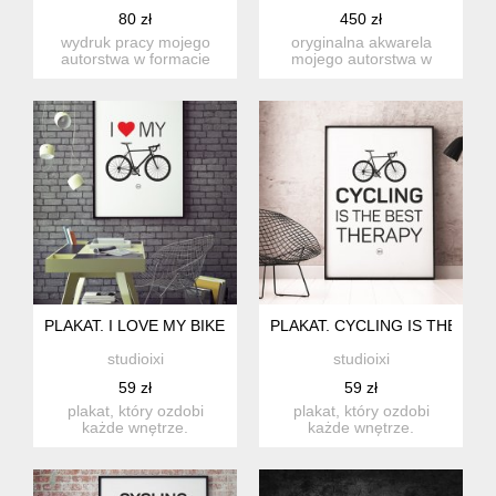
80 zł
450 zł
wydruk pracy mojego
oryginalna akwarela
autorstwa w formacie
mojego autorstwa w
50x50 cm na wysokiej
formacie 50x70cm,
jakości ...
malowana na w...
PLAKAT. I LOVE MY BIKE, SZOSA, FORMAT A3
PLAKAT. CYCLING IS THE BE
studioixi
studioixi
59 zł
59 zł
plakat, który ozdobi
plakat, który ozdobi
każde wnętrze.
każde wnętrze.
drukowany na wysokiej
drukowany na wysokiej
jakości papi...
jakości papi...