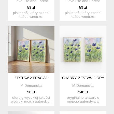
Love Life and Forest
Love Life and Forest
59 zł
59 zł
plakat a3, który ozdobi
plakat a3, który ozdobi
każde wnętrze.
każde wnętrze.
drukowany na wysokiej
drukowany na wysokiej
jakości p...
jakości p...
ZESTAW 2 PRAC A3
CHABRY. ZESTAW 2 ORYGINA
M.Domanska
M.Domanska
90 zł
240 zł
oferuję wysokiej jakości
oryginalne akwarele
wydruki moich autorskich
mojego autorstwa w
prac, dostępne w wyb...
formacie a4, malowan4
na wysoki...