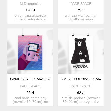
M.Domanska
PADE SPACE
120 zł
75 zł
oryginalna akwarela
war sza wa (rozmiar
mojego autorstwa w
30x40cm) napis
formacie 23x31cm
warszawa zamknięty w
malowana na wy...
typograficzne...
GAME BOY – PLAKAT B2
A MISIE PODOBA - PLAKAT (30
PADE SPACE
PADE SPACE
92 zł
62 zł
cool babe game boy
a misie podoba (rozmiar
(rozmiar 50x70cm) kto
30x40cm) uroczy miś z
nie chciałby cofnąć się do
grą słowną. idealne do...
c...