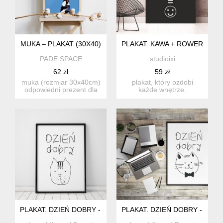
MUKA – PLAKAT (30X40)
PLAKAT. KAWA + ROWER = :),
PADE SPACE
studioixi
62 zł
59 zł
muka (rozmiar 30x40cm)
plakat, który ozdobi
odpowiedni prezent dla
każde wnętrze.
każdego kto pamięta
drukowany na wysokiej
tak...
jakości papi...
PLAKAT. DZIEŃ DOBRY - KOTY, KOTECKI... (FORMAT A3)
PLAKAT. DZIEŃ DOBRY - KOTY,