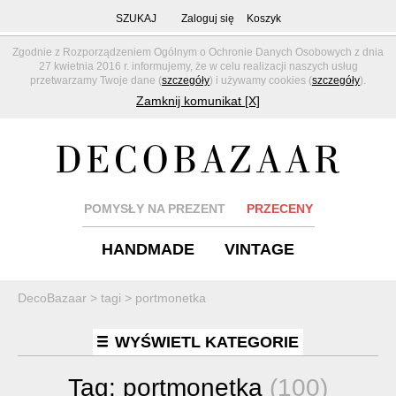
SZUKAJ
Zaloguj się
Koszyk
Zgodnie z Rozporządzeniem Ogólnym o Ochronie Danych Osobowych z dnia
27 kwietnia 2016 r. informujemy, że w celu realizacji naszych usług
przetwarzamy Twoje dane (
szczegóły
) i używamy cookies (
szczegóły
).
Zamknij komunikat [X]
POMYSŁY NA PREZENT
PRZECENY
HANDMADE
VINTAGE
DecoBazaar
>
tagi
>
portmonetka
WYŚWIETL KATEGORIE
Tag:
portmonetka
(100)