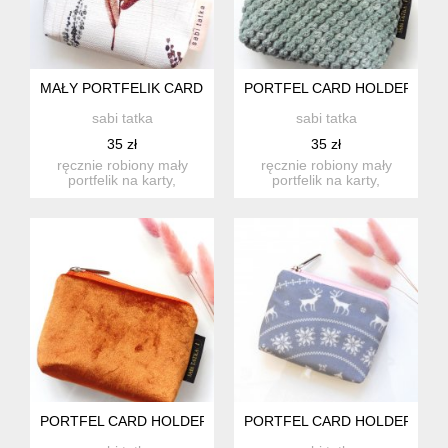
MAŁY PORTFELIK CARD HOLDER Z PLECIONKI ŁĄCZKA
PORTFEL CARD HOLDER BUB
sabi tatka
sabi tatka
35 zł
35 zł
ręcznie robiony mały
ręcznie robiony mały
portfelik na karty,
portfelik na karty,
dokumenty i drobne.
dokumenty i drobne.
idealny w...
idealny w...
PORTFEL CARD HOLDER Z WELURU POMARAŃCZOWY
PORTFEL CARD HOLDER REN