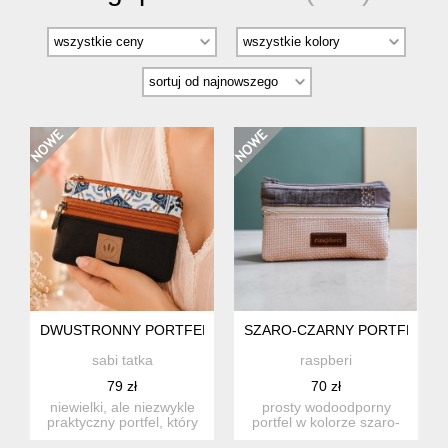
DWUSTRONNY PORTFEL Z WELURU LIZBONA
SZARO-CZARNY PORTFELIK 
sabi tatka
raspberi
79 zł
70 zł
niewielki, ale niezwykle
prosty wodoodporny
praktyczny portfel, który
portfel w kolorze szaro-
pomaga utrzymać por...
czarnym. idealny na