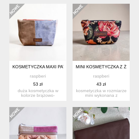
kart...
KOSMETYCZKA MAXI PATCHWORK
MINI KOSMETYCZKA Z ŻAKA
raspberi
raspberi
53 zł
43 zł
duża kosmetyczka w
kosmetyczka w rozmiarze
kolorze brązowo-
mini wykonana z
niebiesko-różowym.
czarnego żakardu w
stworzona w duch...
kwiaty. ...