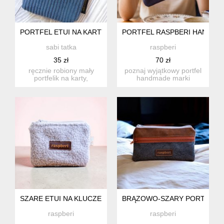
PORTFEL ETUI NA KARTY ZE SZTRUKSU NIEBIESKI
PORTFEL RASPBERI HANDMAD
sabi tatka
raspberi
35 zł
70 zł
ręcznie robiony mały
poznaj wyjątkowy portfel
portfelik na karty,
handmade marki
dokumenty i drobne.
raspberi, uszyty w małej
idealny w...
łódzk...
SZARE ETUI NA KLUCZE PORTFELIK BARANEK
BRĄZOWO-SZARY PORTFEL D
raspberi
raspberi