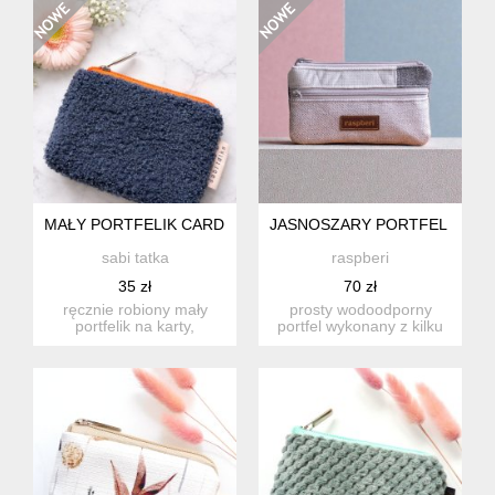
MAŁY PORTFELIK CARD HOLDER Z BARANKA
JASNOSZARY PORTFEL DAMS
sabi tatka
raspberi
35 zł
70 zł
ręcznie robiony mały
prosty wodoodporny
portfelik na karty,
portfel wykonany z kilku
dokumenty i drobne.
rodzajów tkanin w
idealny w...
odcienia...