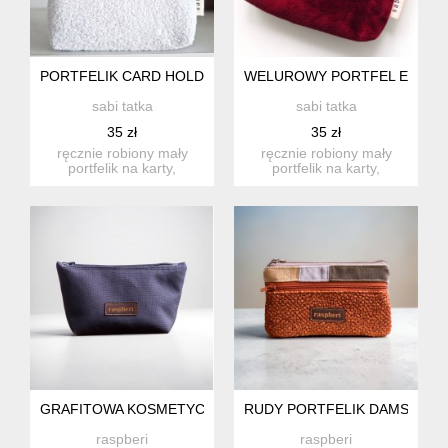
PORTFELIK CARD HOLDER FROTTE BIAŁY
WELUROWY PORTFEL ETUI N
sabi tatka
sabi tatka
35 zł
35 zł
ręcznie robiony mały
ręcznie robiony mały
portfelik na karty,
portfelik na karty,
dokumenty i drobne.
dokumenty i drobne.
idealny w...
idealny w...
GRAFITOWA KOSMETYCZKA MIDI
RUDY PORTFELIK DAMSKI
raspberi
raspberi