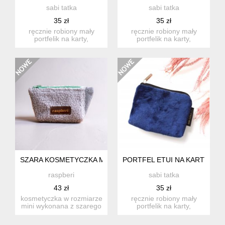
sabi tatka
sabi tatka
35 zł
35 zł
ręcznie robiony mały
ręcznie robiony mały
portfelik na karty,
portfelik na karty,
dokumenty i drobne.
dokumenty i drobne.
idealny w...
idealny w...
SZARA KOSMETYCZKA MINI BARANEK
PORTFEL ETUI NA KARTY GR
raspberi
sabi tatka
43 zł
35 zł
kosmetyczka w rozmiarze
ręcznie robiony mały
mini wykonana z szarego
portfelik na karty,
"baranka". ...
dokumenty i drobne.
idealny w...