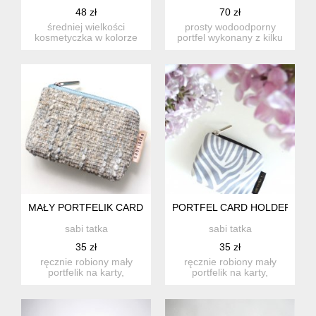
48 zł
70 zł
średniej wielkości
prosty wodoodporny
kosmetyczka w kolorze
portfel wykonany z kilku
grafitowym. zapinana na
rodzajów tkanin. idealn...
suwa...
MAŁY PORTFELIK CARD HOLDER Z PLECIONKI BŁĘKITNY
PORTFEL CARD HOLDER ZEB
sabi tatka
sabi tatka
35 zł
35 zł
ręcznie robiony mały
ręcznie robiony mały
portfelik na karty,
portfelik na karty,
dokumenty i drobne.
dokumenty i drobne.
idealny w...
idealny w...