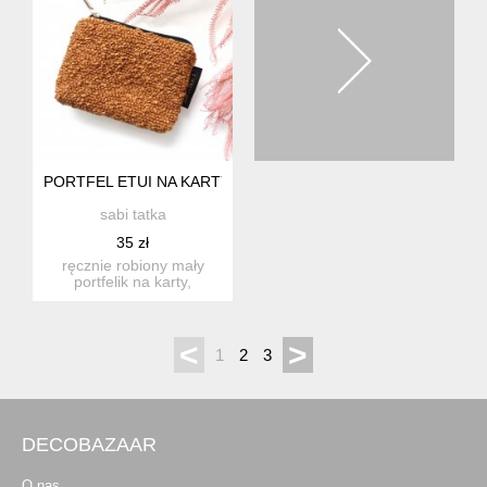
PORTFEL ETUI NA KARTY BOUCLE RUDY
sabi tatka
35 zł
ręcznie robiony mały
portfelik na karty,
dokumenty i drobne.
idealny w...
<
>
1
2
3
DECOBAZAAR
O nas