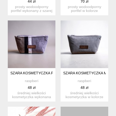
44 zł
70 zł
prosty wodoodporny
prosty wodoodporny
portfel wykonany z szarej
portfel w kolorze
tkaniny typu "barane...
brązowo-szarym. idealny
na kar...
SZARA KOSMETYCZKA PATCHWORK MIDI
SZARA KOSMETYCZKA MIDI
raspberi
raspberi
48 zł
48 zł
średniej wielkości
średniej wielkości
kosmetyczka wykonana
kosmetyczka w kolorze
kilku rodzajów tkanin.
szarym. zapinana na
stworzo...
suwak, w...