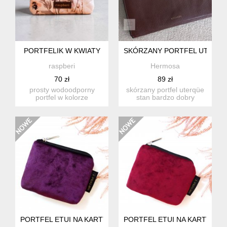
PORTFELIK W KWIATY
SKÓRZANY PORTFEL UTERQ
raspberi
Hermosa
70 zł
89 zł
prosty wodoodporny
skórzany portfel uterqüe
portfel w kolorze
stan bardzo dobry
kremowo-różowo-szarym
używany. miękki,
w kwiaty. ...
wygodny w...
PORTFEL ETUI NA KARTY Z WELURU PURPUROWY
PORTFEL ETUI NA KARTY Z 