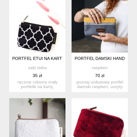
PORTFEL ETUI NA KARTY MOROCCO BLACK
PORTFEL DAMSKI HANDMADE R
sabi tatka
raspberi
35 zł
70 zł
ręcznie robiony mały
poznaj unikatowy portfel
portfelik na karty,
damski raspberi, uszyty
dokumenty i drobne.
ręcznie w małej łódzk...
idealny w...