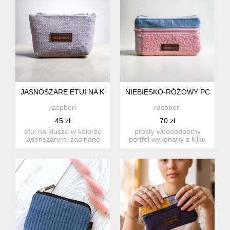
JASNOSZARE ETUI NA KLUCZE JODEŁKA
NIEBIESKO-RÓŻOWY PORTFE
raspberi
raspberi
45 zł
70 zł
etui na klucze w kolorze
prosty wodoodporny
jasonszarym. zapinane
portfel wykonany z kilku
jest na suwak, wnętrze...
rodzajów tkanin w
odcienia...