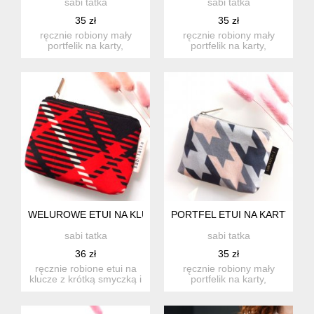
sabi tatka
sabi tatka
35 zł
35 zł
ręcznie robiony mały
ręcznie robiony mały
portfelik na karty,
portfelik na karty,
dokumenty i drobne.
dokumenty i drobne.
idealny w...
idealny w...
WELUROWE ETUI NA KLUCZE KRATA
PORTFEL ETUI NA KARTY WE
sabi tatka
sabi tatka
36 zł
35 zł
ręcznie robione etui na
ręcznie robiony mały
klucze z krótką smyczką i
portfelik na karty,
kółkiem. idealne w d...
dokumenty i drobne.
idealny w...