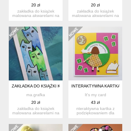
20 zł
20 zł
zakładka do książek
zakładka do książek
malowana akwarelami na
malowana akwarelami na
specjalnym papierze o
specjalnym papierze o
grama...
grama...
ZAKŁADKA DO KSIĄŻKI KOTKI
INTERAKTYWNA KARTKA DLA 
ma.grafka
It's my card
20 zł
43 zł
zakładka do książek
nteraktywna kartka z
malowana akwarelami na
podziękowaniem dla
specjalnym papierze o
nauczyciela, wykonana
grama...
ręcznie....