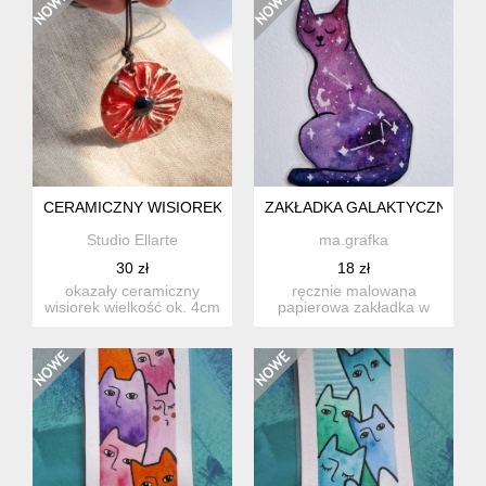
CERAMICZNY WISIOREK, CZERWONY KWIAT
ZAKŁADKA GALAKTYCZNE KO
Studio Ellarte
ma.grafka
30 zł
18 zł
okazały ceramiczny
ręcznie malowana
wisiorek wielkość ok. 4cm
papierowa zakładka w
wypalany w
kształcie kota z serii
temperaturze...
"gal...