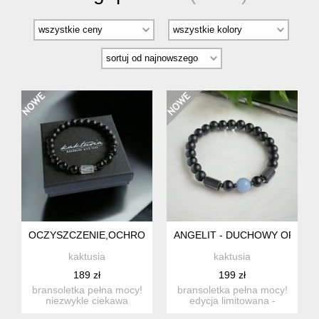
OCZYSZCZENIE,OCHRONA, SIŁA : KRYSZTAŁ GÓRSKI, TURM
ANGELIT - DUCHOWY OPIEKUN
kaktusia
kaktusia
189 zł
199 zł
bransoletka pełna mocy!
bransoletka pełna mocy!
niezwykle ciekawa
edycja limitowana -
bransoletka- talizman
dostępne zaledwie kilka