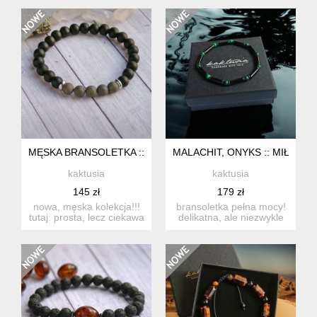
wyk...
e...
MĘSKA BRANSOLETKA :: PIRYT MATOWY & ONYKS
MALACHIT, ONYKS :: MIŁOŚĆ,
kaktusia
kaktusia
145 zł
179 zł
nowa, męska kolekcja!!!
bransoletka pełna mocy!
tutaj: prosta, lecz ciekawa
delikatna, ale niezwykle
bransoletka wykona...
ciekawa bransoletk...