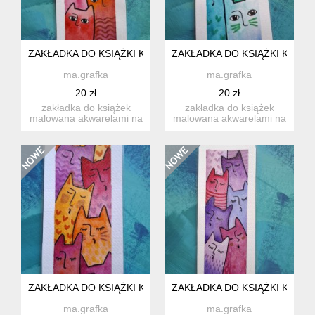
ZAKŁADKA DO KSIĄŻKI KOTKI
ZAKŁADKA DO KSIĄŻKI KOTKI
ma.grafka
ma.grafka
20 zł
20 zł
zakładka do książek
zakładka do książek
malowana akwarelami na
malowana akwarelami na
specjalnym papierze o
specjalnym papierze o
grama...
grama...
ZAKŁADKA DO KSIĄŻKI KOTKI
ZAKŁADKA DO KSIĄŻKI KOTKI
ma.grafka
ma.grafka