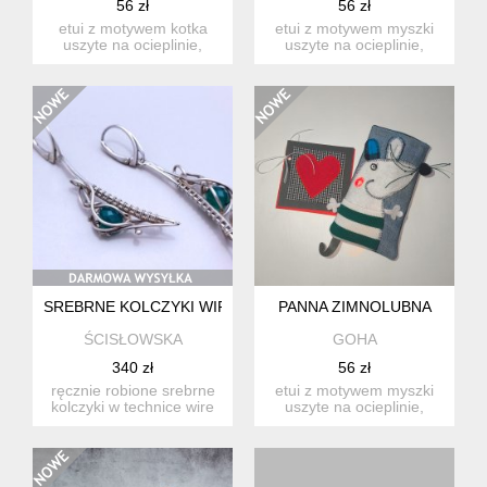
56 zł
56 zł
etui z motywem kotka
etui z motywem myszki
uszyte na ocieplinie,
uszyte na ocieplinie,
dobrze trzyma fason
dobrze trzyma fason
wymi...
wym...
SREBRNE KOLCZYKI WIRE WRAPPING Z ZIELONYM CHALCE
PANNA ZIMNOLUBNA
ŚCISŁOWSKA
GOHA
340 zł
56 zł
ręcznie robione srebrne
etui z motywem myszki
kolczyki w technice wire
uszyte na ocieplinie,
wrapping z zielonym k...
dobrze trzyma fason
wym...