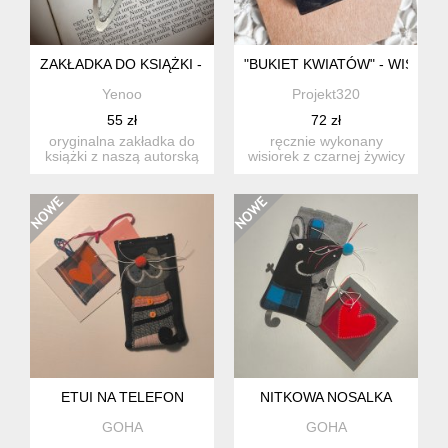
ZAKŁADKA DO KSIĄŻKI - CZARNY KOT - LILIA
"BUKIET KWIATÓW" - WISIORE
Yenoo
Projekt320
55 zł
72 zł
oryginalna zakładka do
ręcznie wykonany
książki z naszą autorską
wisiorek z czarnej żywicy
grafiką. grafika uk...
z zatopionymi kwiatami.
sre...
ETUI NA TELEFON
NITKOWA NOSALKA
GOHA
GOHA