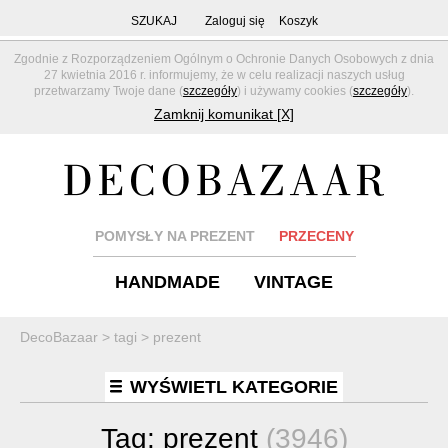
SZUKAJ
Zaloguj się
Koszyk
Zgodnie z Rozporządzeniem Ogólnym o Ochronie Danych Osobowych z dnia
27 kwietnia 2016 r. informujemy, że w celu realizacji naszych usług
przetwarzamy Twoje dane (
szczegóły
) i używamy cookies (
szczegóły
).
Zamknij komunikat [X]
POMYSŁY NA PREZENT
PRZECENY
HANDMADE
VINTAGE
DecoBazaar
>
tagi
>
prezent
WYŚWIETL KATEGORIE
Tag:
prezent
(3946)