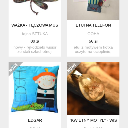
WAŻKA - TĘCZOWA MUSZLA PAUA
ETUI NA TELEFON
fajna SZTUKA
GOHA
89 zł
56 zł
nowy - rękodzieło wisior
etui z motywem kotka
ze stali szlachetnej,
uszyte na ocieplinie,
ozdobiony tęczową
dobrze trzyma fason
musz...
wymi...
EDGAR
"KWIETNY MOTYL" - WISIORE