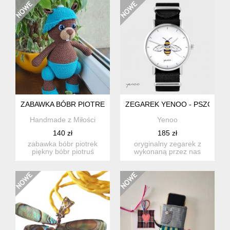
ZABAWKA BÓBR PIOTREK
ZEGAREK YENOO - PSZCZOŁA
Handmade z Miłości
Yenoo
140 zł
185 zł
zabawka bóbr piotrek
oryginalny zegarek z
piękny bóbr piotruś
wykonaną przez nas
zainteresuje jak
autorską grafiką.
dorosłego...
średnica...