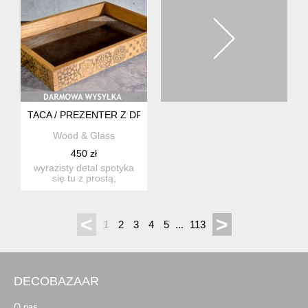
TACA / PREZENTER Z DREWNA I SZKŁA – KOLEKCJA LASE
Wood & Glass
450 zł
wyrazisty detal spotyka
się tu z prostą,
uporządkowaną formą.
ręcznie ...
<
>
1
2
3
4
5
...
113
DECOBAZAAR
O nas