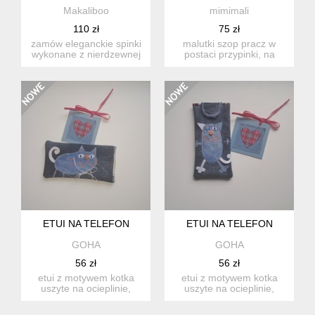
Makaliboo
mimimali
110 zł
75 zł
zamów eleganckie spinki
malutki szop pracz w
wykonane z nierdzewnej
postaci przypinki, na
stali chirurgicznej. to...
czarnej agrafce.
zwierzątko...
ETUI NA TELEFON
ETUI NA TELEFON
GOHA
GOHA
56 zł
56 zł
etui z motywem kotka
etui z motywem kotka
uszyte na ocieplinie,
uszyte na ocieplinie,
dobrze trzyma fason
dobrze trzyma fason
wymi...
wymi...