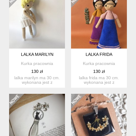
LALKA MARILYN
LALKA FRIDA
Kurka pracownia
Kurka pracownia
130 zł
130 zł
lalka marilyn ma 30 cm.
lalka frida ma 30 cm.
wykonana jest z
wykonana jest z
bawełniane włóczki, a w
bawełnianej włóczki, a w
środk...
środku...