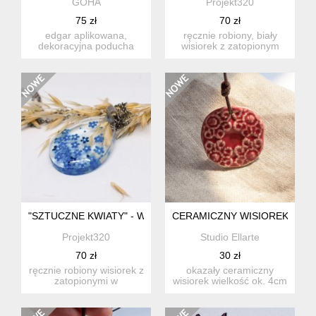
GOHA
Projekt320
75 zł
70 zł
edgar aplikowana,
ręcznie robiony, biały
dekoracyjna poducha
wisiorek z zatopionym
gohy igłą misternie
suszonym kwiatem,
namalo...
srebrne...
"SZTUCZNE KWIATY" - WISIOREK, NASZYJNIK, ZAWIESZKA
CERAMICZNY WISIOREK, RÓ
Projekt320
Studio Ellarte
70 zł
30 zł
ręcznie robiony wisiorek z
okazały ceramiczny
zatopionymi w
wisiorek wielkość ok. 4cm
bezbarwnej żywicy
wypalany w
cekinami, s...
temperaturze...