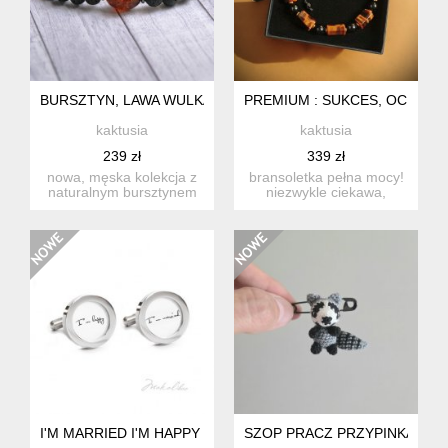
BURSZTYN, LAWA WULKANICZNA
PREMIUM : SUKCES, OCHRONA
kaktusia
kaktusia
239 zł
339 zł
nowa, męska kolekcja z
bransoletka pełna mocy!
naturalnym bursztynem
niezwykle ciekawa,
bałtyckim limitowana
masywna i okazała
edy...
branso...
I'M MARRIED I'M HAPPY - SPINKI STALOWE
SZOP PRACZ PRZYPINKA