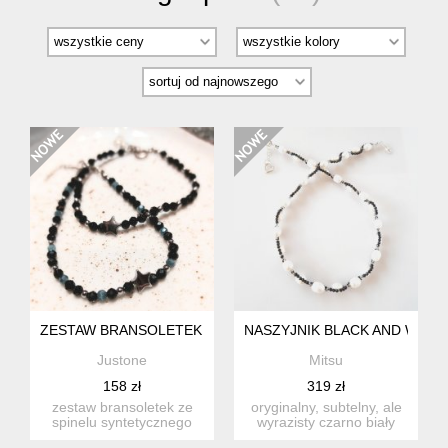
ZESTAW BRANSOLETEK SPINEL CZARNY Z HEMATYTEM
NASZYJNIK BLACK AND WHIT
Justone
Mitsu
158 zł
319 zł
zestaw bransoletek ze
oryginalny, subtelny, ale
spinelu syntetycznego
wyrazisty czarno biały
3mm przeplatane
naszyjnik zapleciony...