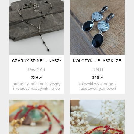
CZARNY SPINEL - NASZYJNIK
KOLCZYKI - BLASZKI ZE SPIN
RayOfArt
IRART
239 zł
346 zł
subtelny, minimalistyczny
kolczyki wykonane z
i kobiecy naszyjnik na co
fasetowanych owali
dzień i nie tylko....
spinelu ok. 12/15 mm.
całość op...