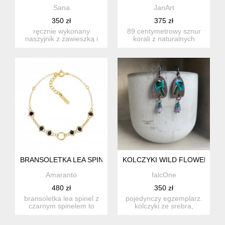
Sana
JanArt
350 zł
375 zł
ręcznie wykonany
89 centymetrowy sznur
naszyjnik z zawieszką i
korali z naturalnych
bransoletka w
minerałów o różnych
minimalistyczny...
kształt...
BRANSOLETKA LEA SPINEL
KOLCZYKI WILD FLOWERS. T
Amaranto
falcOne
480 zł
350 zł
bransoletka lea spinel z
pojedynczy egzemplarz.
czarnym spinelem to
kolczyki ze srebra,
wyjątkowy dodatek, który
mosiądzu i kamieni.
...
mosiądz...