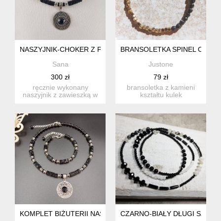
NASZYJNIK-CHOKER Z POSREBRZANĄ ZAWIESZKĄ Z KAMIEN
BRANSOLETKA SPINEL CZARN
Sana
Justone
300 zł
79 zł
ręcznie wykonany
bransoletka z kamieni
naszyjnik z zawieszką w
kształtu kulek
minimalistycznym stylu .
fasetowanych 4mm i
wym...
kostek obłych....
KOMPLET BIŻUTERII NASZYJNIK-CHOKER Z POSREBRZANĄ 
CZARNO-BIAŁY DŁUGI SZNUR