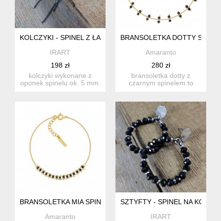
KOLCZYKI - SPINEL Z ŁAŃCUSZKAMI
BRANSOLETKA DOTTY SPINE
IRART
Amaranto
198 zł
280 zł
kolczyki wykonane z
bransoletka dotty z
oponek spinelu ok. 5 mm.
czarnym spinelem to
całość oprawiona w
wyjątkowy dodatek, który
srebro...
łączy...
BRANSOLETKA MIA SPINEL
SZTYFTY - SPINEL NA KOLE
Amaranto
IRART