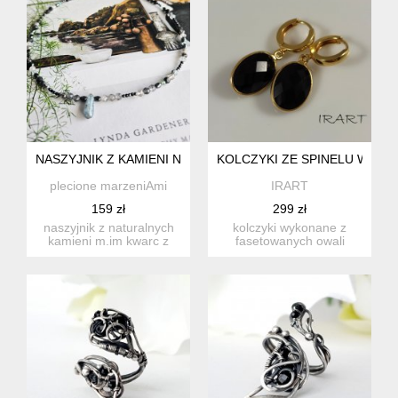
NASZYJNIK Z KAMIENI NATURALNYCH
KOLCZYKI ZE SPINELU W SRE
plecione marzeniAmi
IRART
159 zł
299 zł
naszyjnik z naturalnych
kolczyki wykonane z
kamieni m.im kwarc z
fasetowanych owali
turmalinem,spinel,hematy...
spinelu ok. 12/15 mm.
całość op...