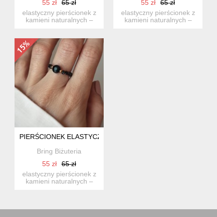
55 zł
65 zł
55 zł
65 zł
elastyczny pierścionek z
elastyczny pierścionek z
kamieni naturalnych –
kamieni naturalnych –
spineli i sodalitu z el...
tygrysie oko z
pozłacany...
PIERŚCIONEK ELASTYCZNY KAMIENIE NATURALNE SPINEL
Bring Biżuteria
55 zł
65 zł
elastyczny pierścionek z
kamieni naturalnych –
spineli z pozłacanymi k...