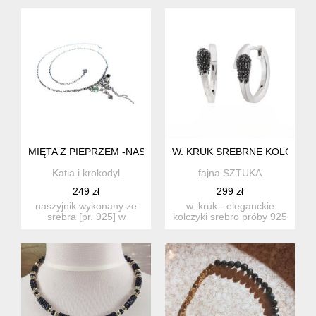
srebrymi h...
MIĘTA Z PIEPRZEM -NASZYJNIK
W. KRUK SREBRNE KOLCZYKI 
Katia i krokodyl
fajna SZTUKA
249 zł
299 zł
naszyjnik wykonany ze
w. kruk - eleganckie
srebra [pr. 925] w
kolczyki srebro próby 925
połączeniu z
oraz szlachetne czarne...
fasetowanymi kul...