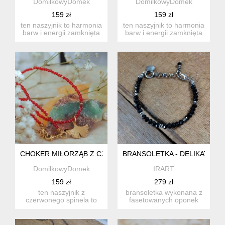
DomilkowyDomek
DomilkowyDomek
159 zł
159 zł
ten naszyjnik to harmonia
ten naszyjnik to harmonia
barw i energii zamknięta
barw i energii zamknięta
w eleganckiej formi...
w eleganckiej formi...
CHOKER MIŁORZĄB Z CZERWONEGO SPINELA - RĘCZNIE R
BRANSOLETKA - DELIKATNA Z
DomilkowyDomek
IRART
159 zł
279 zł
ten naszyjnik z
bransoletka wykonana z
czerwonego spinela to
fasetowanych oponek
esencja kobiecej siły
spinelu ok. 5 mm. całość
zamknięta ...
do...