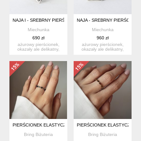
NAJA I - SREBRNY PIERŚCIONEK ZE SPINELAMI
NAJA - SREBRNY PIERŚCIONE
Miechunka
Miechunka
690 zł
960 zł
ażurowy pierścionek,
ażurowy pierścionek,
okazały ale delikatny,
okazały ale delikatny,
wykonany w całości
wykonany w całości
ręcznie...
ręcznie...
PIERŚCIONEK ELASTYCZNY KAMIENIE NATURALNE SPINEL I
PIERŚCIONEK ELASTYCZNY K
Bring Biżuteria
Bring Biżuteria