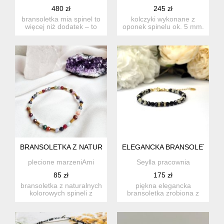
480 zł
245 zł
bransoletka mia spinel to
kolczyki wykonane z
więcej niż dodatek – to
oponek spinelu ok. 5 mm.
codzienny rytuał, kt...
całość oprawiona w
srebro...
BRANSOLETKA Z NATURALNYCH SPINELI
ELEGANCKA BRANSOLETKA Z
plecione marzeniAmi
Seylla pracownia
85 zł
175 zł
bransoletka z naturalnych
piękna elegancka
kolorowych spineli z
bransoletka zrobiona z
dodatkiem hematytu. wi...
kamieni naturalnych:
turmalinu...