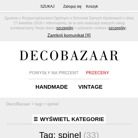
SZUKAJ
Zaloguj się
Koszyk
Zgodnie z Rozporządzeniem Ogólnym o Ochronie Danych Osobowych z dnia
27 kwietnia 2016 r. informujemy, że w celu realizacji naszych usług
przetwarzamy Twoje dane (
szczegóły
) i używamy cookies (
szczegóły
).
Zamknij komunikat [X]
POMYSŁY NA PREZENT
PRZECENY
HANDMADE
VINTAGE
DecoBazaar
>
tagi
>
spinel
WYŚWIETL KATEGORIE
Tag:
spinel
(33)