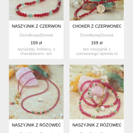
NASZYJNIK Z CZERWONEGO SPINELA I ZIELONEGO JADEIT
CHOKER Z CZERWONEGO SPIN
DomilkowyDomek
DomilkowyDomek
159 zł
159 zł
wyrazisty, kobiecy, z
ten naszyjnik z
charakterem. ten
czerwonego spinela to
naszyjnik łączy ognistą
esencja kobiecej siły
głębię ...
zamknięta ...
NASZYJNIK Z RÓŻOWEGO SPINELA, TURKUSU I JADEITU –
NASZYJNIK Z RÓŻOWEGO SPI