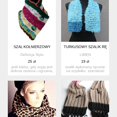
SZAL KOŁNIERZOWY
TURKUSOWY SZALIK RĘCZNI
Definicja Stylu
LIMEN
25 zł
19 zł
jeśli lubisz, gdy szyja jest
szalik wykonany ręcznie
dobrze otulona i ogrzana,
na szydełku. szerokość
a do tego cenis...
18cm. długość 90cm. ...