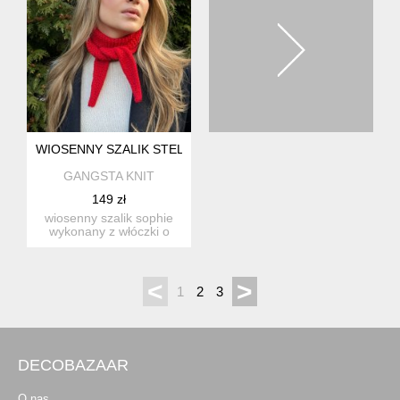
WIOSENNY SZALIK STELLA WEŁNA ALPAKA
GANGSTA KNIT
149 zł
wiosenny szalik sophie
wykonany z włóczki o
składzie 65% wełna, 35%
al...
<
>
1
2
3
DECOBAZAAR
O nas