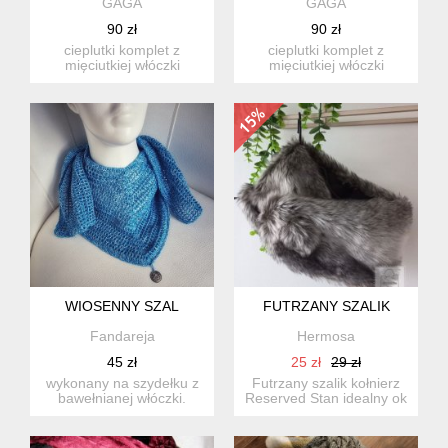
GAGA
GAGA
90 zł
90 zł
cieplutki komplet z
cieplutki komplet z
mięciutkiej włóczki
mięciutkiej włóczki
akrylowej przeznaczonej
akrylowej przeznaczonej
dla dz...
dla dz...
WIOSENNY SZAL
FUTRZANY SZALIK
Fandareja
Hermosa
45 zł
25 zł
29 zł
wykonany na szydełku z
Futrzany szalik kołnierz
bawełnianej włóczki.
Reserved Stan idealny ok
długość: 160 cm
70 x 17 cm
szerokoś...