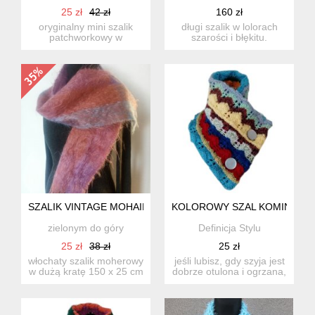
25 zł
42 zł
160 zł
oryginalny mini szalik
długi szalik w lolorach
patchworkowy w
szarości i błękitu.
energetycznej
wykonany ręcznie
kolorystyce. wewną...
skład:...
SZALIK VINTAGE MOHAIR
KOLOROWY SZAL KOMIN
zielonym do góry
Definicja Stylu
25 zł
38 zł
25 zł
włochaty szalik moherowy
jeśli lubisz, gdy szyja jest
w dużą kratę 150 x 25 cm
dobrze otulona i ogrzana,
mohair – 70% we...
a do tego cenis...