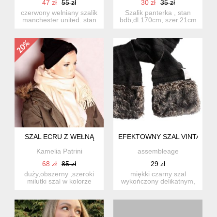
47 zł
55 zł
30 zł
35 zł
czerwony welniany szalik
Szalik panterka , stan
manchester united. stan
bdb,dl.170cm, szer.21cm
bdb.,szer.20cm.,dl.1...
KO
SZAL ECRU Z WEŁNĄ
EFEKTOWNY SZAL VINTAGE 
Kamelia Patrini
assembleage
68 zł
85 zł
29 zł
duży,obszerny ,szeroki
miękki czarny szal
milutki szal w kolorze
wykończony delikatnym,
ecru z wełną stan dobr...
milym w dotyku futerkiem
(we...