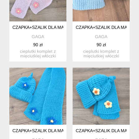
CZAPKA+SZALIK DLA MALUSZKA:)
CZAPKA+SZALIK DLA MALUSZ
GAGA
GAGA
90 zł
90 zł
cieplutki komplet z
cieplutki komplet z
mięciutkiej włóczki
mięciutkiej włóczki
akrylowej przeznaczonej
akrylowej przeznaczonej
dla dz...
dla dz...
CZAPKA+SZALIK DLA MALUSZKA:)
CZAPKA+SZALIK DLA MALUSZ