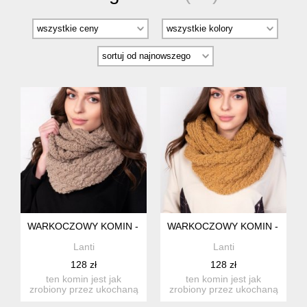
WARKOCZOWY KOMIN - SZ003 MOCCA
WARKOCZOWY KOMIN - SZ00
Lanti
Lanti
128 zł
128 zł
ten komin jest jak
ten komin jest jak
zrobiony przez ukochaną
zrobiony przez ukochaną
babcię, ale jeszcze
babcię, ale jeszcze