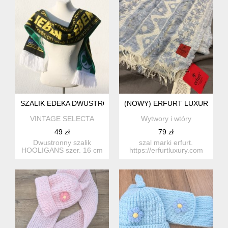
SZALIK EDEKA DWUSTRONNY
(NOWY) ERFURT LUXURY
VINTAGE SELECTA
Wytwory i wtóry
49 zł
79 zł
Dwustronny szalik
szal marki erfurt.
HOOLIGANS szer. 16 cm
https://erfurtluxury.com
dł. 150 cm
na stronie wszystkie sz...