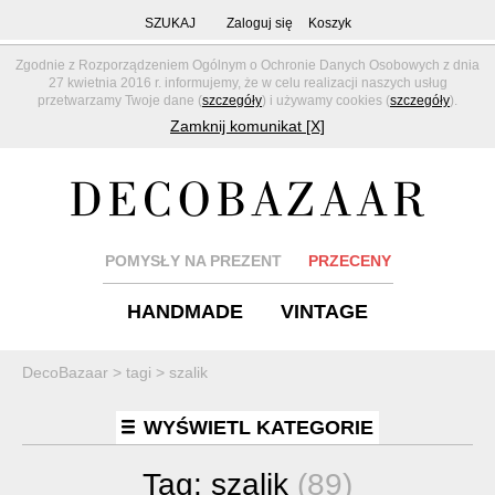
SZUKAJ
Zaloguj się
Koszyk
Zgodnie z Rozporządzeniem Ogólnym o Ochronie Danych Osobowych z dnia
27 kwietnia 2016 r. informujemy, że w celu realizacji naszych usług
przetwarzamy Twoje dane (
szczegóły
) i używamy cookies (
szczegóły
).
Zamknij komunikat [X]
POMYSŁY NA PREZENT
PRZECENY
HANDMADE
VINTAGE
DecoBazaar
>
tagi
>
szalik
WYŚWIETL KATEGORIE
Tag:
szalik
(89)