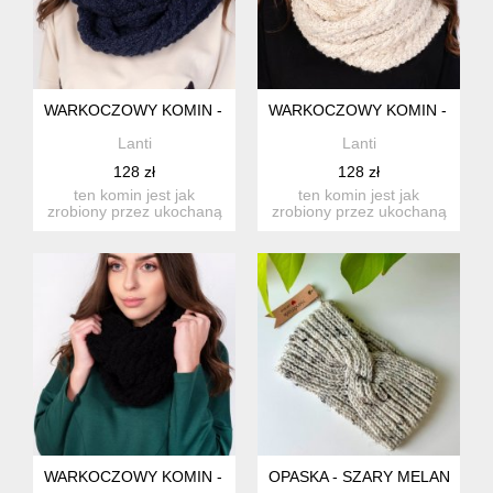
WARKOCZOWY KOMIN - SZ003 JEANS
WARKOCZOWY KOMIN - SZ00
Lanti
Lanti
128 zł
128 zł
ten komin jest jak
ten komin jest jak
zrobiony przez ukochaną
zrobiony przez ukochaną
babcię, ale jeszcze
babcię, ale jeszcze
lepszy!...
lepszy!...
WARKOCZOWY KOMIN - SZ003 CZARNY
OPASKA - SZARY MELANŻ