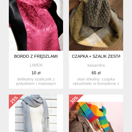
BORDO Z FRĘDZLAMI
CZAPKA + SZALIK ZESTAW R
LIMEN
kasandra
10 zł
65 zł
delikatny szaliczek z
stan idealny. czapka
połyskiem i matowym
rękodzieło w komplecie z
wzorem. materiał
chustą w kolorach
mięciutki....
szaro-...