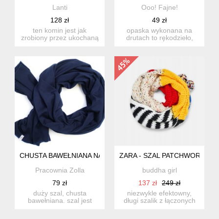
Lanti
Ooo! Fajne!
128 zł
49 zł
ten komin jest jak
opaska wykonana na
zrobiony przez ukochaną
drutach to rękodzieło,
babcię, ale jeszcze
które łączy w sobie
lepszy!...
funkcjon...
CHUSTA BAWEŁNIANA NA WIOSNĘ JESIEŃ , SZAL DAMSKI 
ZARA - SZAL PATCHWORKOW
Pracownia Zolla
buddha girl
79 zł
137 zł
249 zł
duży szal, chusta
niezwykle efektowny,
bawełniana. szal jest
długi szalik z łączonych
uszyty z cienkiej dzianiny
dzianin. ozdobne
baw...
pompony...