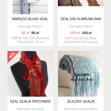
BARDZO DŁUGI SZAL
SZAL 100 % WEŁNA HAND MA
Kamelia Patrini
Kamelia Patrini
60 zł
80 zł
105 zł
150 zł
* BRAK METEK Wymiary:
kolorowy,gruby,długi
Szerokość: 25 m
szal,marki the natural
Długość: 300 cm
clothing co.london 100%
w...
SZAL SZALIK PATCHWORK
ŚLICZNY SZALIK
zielonym do góry
plecione marzeniAmi