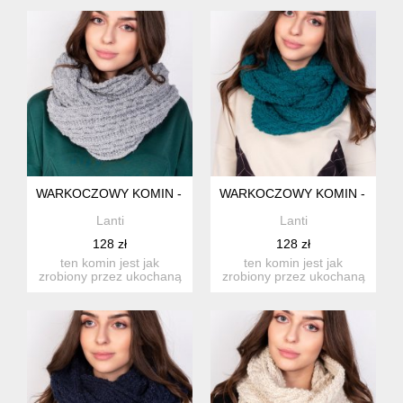
lepszy!...
lepszy!...
WARKOCZOWY KOMIN - SZ003 SZARY
WARKOCZOWY KOMIN - SZ003
Lanti
Lanti
128 zł
128 zł
ten komin jest jak
ten komin jest jak
zrobiony przez ukochaną
zrobiony przez ukochaną
babcię, ale jeszcze
babcię, ale jeszcze
lepszy!...
lepszy!...