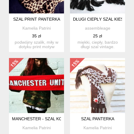
SZAL PRINT PANTERKA
DŁUGI CIEPŁY SZAL KIESZON
Kamelia Patrini
assembleage
35 zł
25 zł
podwójny szalik, miły w
miękki, ciepły, bardzo
dotyku print motyw
długi szal vintage.
zwierzęcy wymiary:
wykończony na dole
długo...
kieszonk...
MANCHESTER - SZAL KOLEKCJONERSKI
SZAL PANTERKA
Kamelia Patrini
Kamelia Patrini