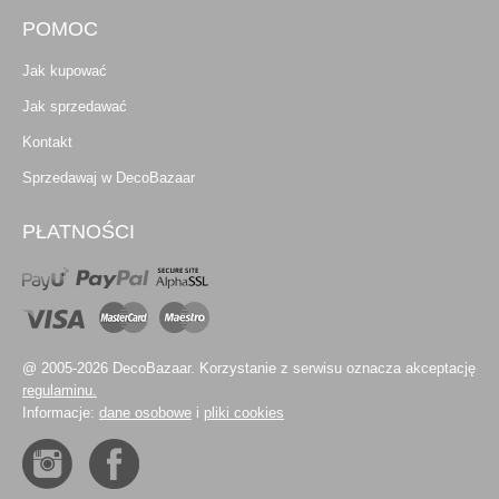
POMOC
Jak kupować
Jak sprzedawać
Kontakt
Sprzedawaj w DecoBazaar
PŁATNOŚCI
@ 2005-2026 DecoBazaar. Korzystanie z serwisu oznacza akceptację
regulaminu.
Informacje:
dane osobowe
i
pliki cookies