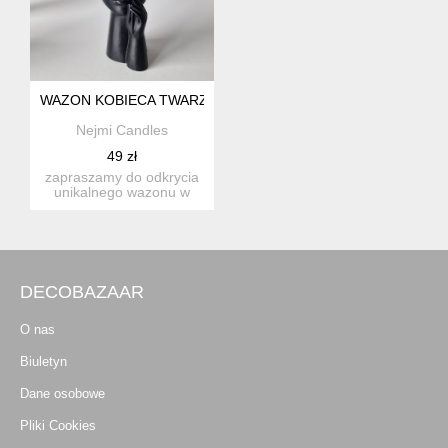
WAZON KOBIECA TWARZ - FLOWER BLACK
Nejmi Candles
49 zł
zapraszamy do odkrycia
unikalnego wazonu w
kształcie kobiecej twarzy
z...
DECOBAZAAR
O nas
Biuletyn
Dane osobowe
Pliki Cookies