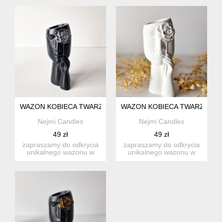
z...
wyjątkowym...
WAZON KOBIECA TWARZ - FLOWER BLACK SILVER
WAZON KOBIECA TWARZ - F
Nejmi Candles
Nejmi Candles
49 zł
49 zł
zapraszamy do odkrycia
zapraszamy do odkrycia
unikalnego wazonu w
unikalnego wazonu w
kształcie kobiecej twarzy
kształcie kobiecej twarzy
z...
z...