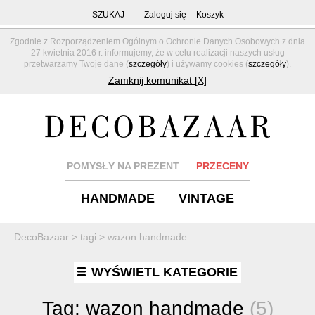
SZUKAJ
Zaloguj się
Koszyk
Zgodnie z Rozporządzeniem Ogólnym o Ochronie Danych Osobowych z dnia
27 kwietnia 2016 r. informujemy, że w celu realizacji naszych usług
przetwarzamy Twoje dane (
szczegóły
) i używamy cookies (
szczegóły
).
Zamknij komunikat [X]
POMYSŁY NA PREZENT
PRZECENY
HANDMADE
VINTAGE
DecoBazaar
>
tagi
>
wazon handmade
WYŚWIETL KATEGORIE
Tag:
wazon handmade
(5)