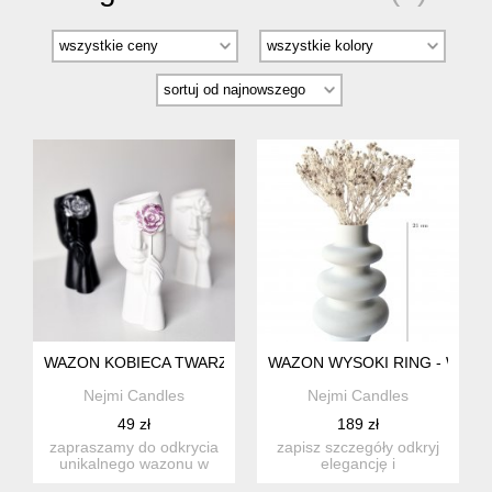
WAZON KOBIECA TWARZ - FLOWER WHITE PINK
WAZON WYSOKI RING - WHIT
Nejmi Candles
Nejmi Candles
49 zł
189 zł
zapraszamy do odkrycia
zapisz szczegóły odkryj
unikalnego wazonu w
elegancję i
kształcie kobiecej twarzy
nowoczesność z naszym