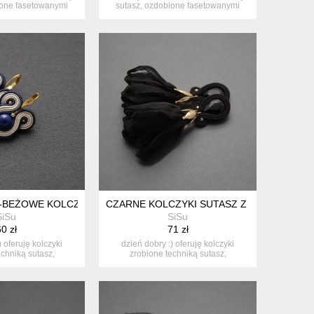
ione fasetowanymi
sutasz, ozdobione fasetowanymi
abo...
kabo...
BEŻOWE KOLCZYKI SUTASZ
CZARNE KOLCZYKI SUTASZ Z KWIATKIEM
SiSu
SiSu
0 zł
71 zł
) oferuję kolczyki
dzień dobry :) oferuję kolczyki
echniką sutasz,
zrobione techniką sutasz,
bione...
ozdobione...