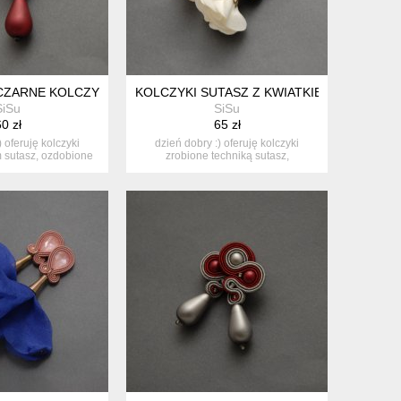
ZARNE KOLCZYKI SUTASZ
KOLCZYKI SUTASZ Z KWIATKIEM
SiSu
SiSu
0 zł
65 zł
) oferuję kolczyki
dzień dobry :) oferuję kolczyki
 sutasz, ozdobione
zrobione techniką sutasz,
k...
ozdobione...