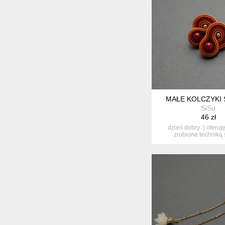
MAŁE KOLCZYKI
SiSu
46 zł
dzień dobry :) oferuj
zrobione techniką 
ozdobione...