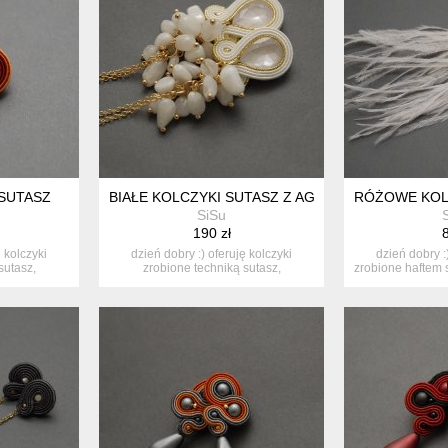
 SUTASZ
BIAŁE KOLCZYKI SUTASZ Z AGATAMI
RÓŻOWE KOLC
SiSu
190 zł
8
ę kolczyki
dzień dobry :) oferuję kolczyki
dzień dobry :
sutasz,
zrobione techniką sutasz,
zrobione haftem s
ozdobione...