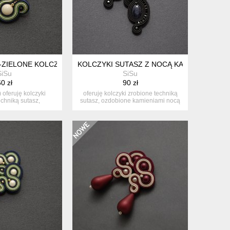
SZ
ZIELONE KOLCZYKI SUTASZ
KOLCZYKI SUTASZ Z NOCĄ KAIRU
SiSu
SiSu
0 zł
90 zł
) oferuję kolczyki
oferuję kolczyki zrobione techniką
echniką sutasz,
sutasz, ozdobione kamieniami nocą
bione...
k...