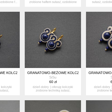
zdobione f...
zrobione haftem sutasz, ozdobione
sutasz, ozdob
p...
k
E KOLCZYKI SUTASZ
GRANATOWO-BEŻOWE KOLCZYKI SUTASZ
GRANATOWO-
SiSu
60 zł
6
ę kolczyki
dzień dobry :) oferuję kolczyki
dzień dobry :
sutasz,
zrobione techniką sutasz,
zrobione t
ozdobione...
ozdo