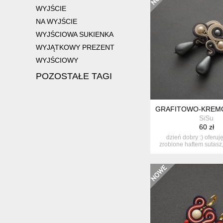
WYJŚCIE
NA WYJŚCIE
WYJŚCIOWA SUKIENKA
WYJĄTKOWY PREZENT
WYJŚCIOWY
POZOSTAŁE TAGI
GRAFITOWO-KREMO
SiSu
60 zł
dzień dobry :) oferuj
zrobione haftem sutasz
k...