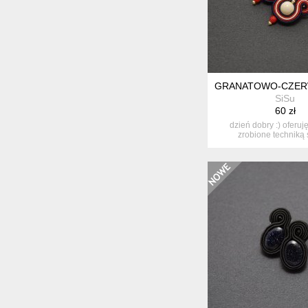
GRANATOWO-CZER
SiSu
60 zł
dzień dobry :) oferuj
zrobione techniką 
ozdobione...