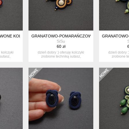
WONE KOLCZYKI SUTASZ
GRANATOWO-POMARAŃCZOWE KOLCZYKI SUTA
GRANATOWO-
SiSu
60 zł
6
ę kolczyki
dzień dobry :) oferuję kolczyki
dzień dobry :
sutasz,
zrobione techniką sutasz,
zrobione t
ozdobione...
ozdo