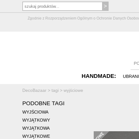
Zgodnie z Rozporządzeniem Ogólnym o Ochronie Danych Osobowych 
P
HANDMADE:
UBRAN
DecoBazaar
>
tagi
>
wyjściowe
PODOBNE TAGI
WYJŚCIOWA
WYJĄTKOWY
WYJĄTKOWA
WYJĄTKOWE