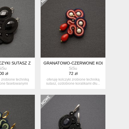
I
ZYKI SUTASZ Z ONYKSAMI
GRANATOWO-CZERWONE KOLCZYKI SUTA
SiSu
SiSu
00 zł
72 zł
i zrobione techniką
oferuję kolczyki zrobione techniką
ione fasetowanymi
sutasz, ozdobione koralikami dłu...
nyk...