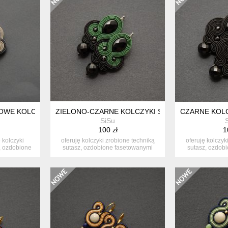
WE KOLCZYKI SUTASZ
ZIELONO-CZARNE KOLCZYKI SUTASZ Z ONYKSAM
CZARNE KOLC
SiSu
100 zł
1
ę kolczyki
oferuję kolczyki zrobione techniką
oferuję kolczyk
, ozdobione
sutasz, ozdobione fasetowanymi
sutasz, ozdob
onyk...
o