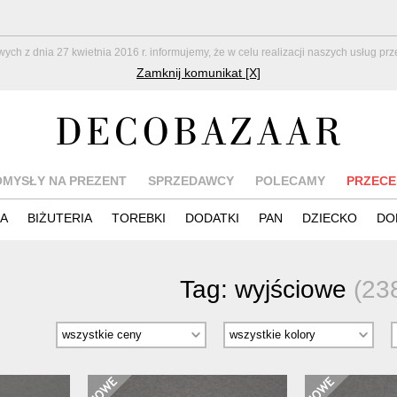
z dnia 27 kwietnia 2016 r. informujemy, że w celu realizacji naszych usług pr
Zamknij komunikat [X]
OMYSŁY NA PREZENT
SPRZEDAWCY
POLECAMY
PRZECE
IA
BIŻUTERIA
TOREBKI
DODATKI
PAN
DZIECKO
DO
Tag:
wyjściowe
(23