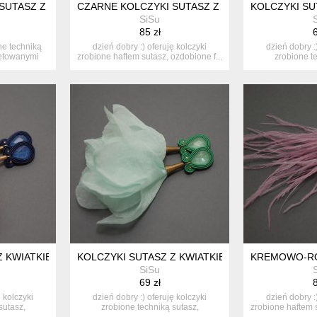
SUTASZ Z ONYKSAMI
CZARNE KOLCZYKI SUTASZ Z PIÓRAMI
KOLCZYKI SU
SiSu
85 zł
6
ne techniką
dzień dobry :) oferuję kolczyki
dzień dobry :
setowanymi
zrobione haftem sutasz, ozdobione f...
zrobione t
ozdo
Z KWIATKIEM
KOLCZYKI SUTASZ Z KWIATKIEM
KREMOWO-RÓ
SiSu
69 zł
8
ę kolczyki
dzień dobry :) oferuję kolczyki
dzień dobry :
sutasz,
zrobione techniką sutasz,
zrobione haftem s
ozdobione...