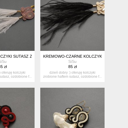
ZYKI SUTASZ Z PIÓRAMI
KREMOWO-CZARNE KOLCZYKI SUTASZ Z P
SiSu
SiSu
5 zł
85 zł
) oferuję kolczyki
dzień dobry :) oferuję kolczyki
utasz, ozdobione f...
zrobione haftem sutasz, ozdobione f...