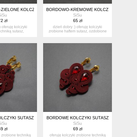
ZIELONE KOLCZYKI SUTASZ
BORDOWO-KREMOWE KOLCZYKI SUTASZ
SiSu
SiSu
2 zł
65 zł
) oferuję kolczyki
dzień dobry :) oferuję kolczyki
echniką sutasz,
zrobione haftem sutasz, ozdobione
bione...
k...
Z
LCZYKI SUTASZ
BORDOWE KOLCZYKI SUTASZ
SiSu
SiSu
9 zł
69 zł
i zrobione techniką
oferuję kolczyki zrobione techniką