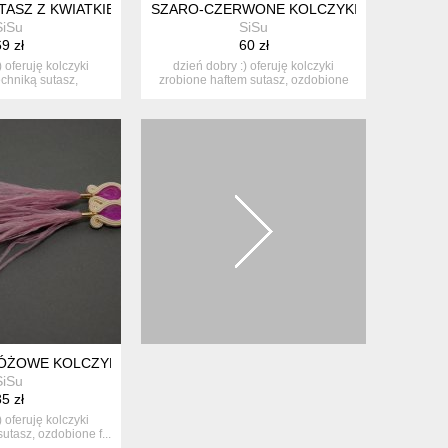
TASZ Z KWIATKIEM
SZARO-CZERWONE KOLCZYKI SUTASZ
SiSu
SiSu
9 zł
60 zł
) oferuję kolczyki
dzień dobry :) oferuję kolczyki
echniką sutasz,
zrobione haftem sutasz, ozdobione
bione...
k...
ŻOWE KOLCZYKI SUTASZ Z PIÓRAMI
SiSu
5 zł
) oferuję kolczyki
utasz, ozdobione f...