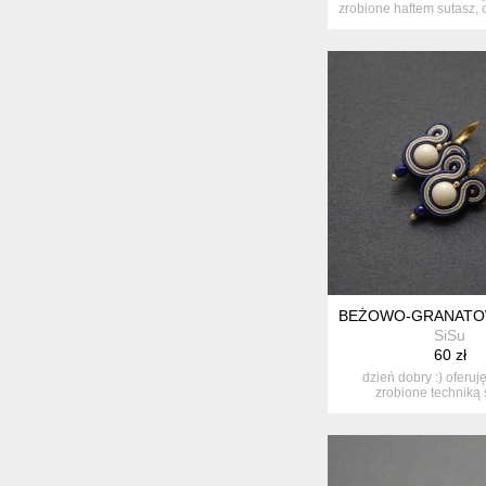
zrobione haftem sutasz, o
BEŻOWO-GRANATOW
SiSu
60 zł
dzień dobry :) oferuj
zrobione techniką 
ozdobione...