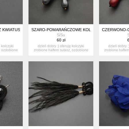
Z KWIATUSZKAMI
SZARO-POMARAŃCZOWE KOLCZYKI SUTASZ
CZERWONO-C
SiSu
60 zł
6
ę kolczyki
dzień dobry :) oferuję kolczyki
dzień dobry :
, ozdobione
zrobione haftem sutasz, ozdobione
zrobione haftem
k...