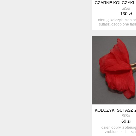
CZARNE KOLCZYKI 
SiSu
130 zł
oferuję kolczyki zrobio
sutasz, ozdobione fa
onyk...
KOLCZYKI SUTASZ 
SiSu
69 zł
dzień dobry :) oferuj
zrobione techniką 
ozdobione...