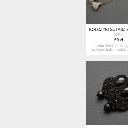
KOLCZYKI SUTASZ 
SiSu
60 zł
dzień dobry :) oferuj
zrobione haftem sutasz
k...