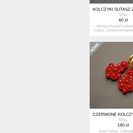
KOLCZYKI SUTASZ 
SiSu
60 zł
oferuję kolczyki zrobio
sutasz, ozdobione kami
k...
CZERWONE KOLCZY
SiSu
180 zł
dzień dobry :) oferuj