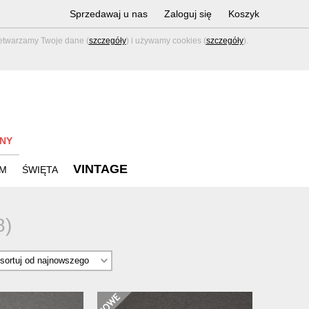
Sprzedawaj u nas
Zaloguj się
Koszyk
zetwarzamy Twoje dane (
szczegóły
) i używamy cookies (
szczegóły
).
NY
VINTAGE
M
ŚWIĘTA
8)