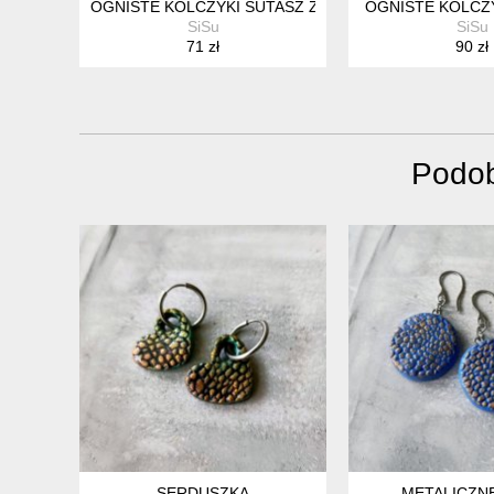
OGNISTE KOLCZYKI SUTASZ Z KWIATKIEM
OGNISTE KOLCZ
SiSu
SiSu
71 zł
90 zł
Podob
SERDUSZKA
METALICZN