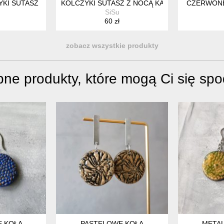
YKI SUTASZ
KOLCZYKI SUTASZ Z NOCĄ KAIRU
CZERWONE
SiSu
60 zł
zobacz wszystkie produkty
ne produkty, które mogą Ci się sp
E KOŁA
PASTELOWE KOŁA
METAL