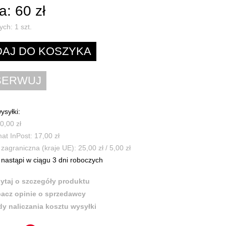
: 60 zł
ych:
1
szt.
ysyłki:
0,00 zł
t InPost: 17,00 zł
zagraniczna (kraje UE): 25,00 zł / 5,00 zł
nastąpi w ciągu 3 dni roboczych
ytaj o szczegóły produktu
acz opinie o sprzedawcy
y naliczania kosztu wysyłki