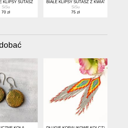
 KLIPSY SUTASZ
BIAŁE KLIPSY SUTASZ Z KWIATKIEM
SiSu
SiSu
70 zł
75 zł
odobać
ICZNE KOŁA
DŁUGIE KORALIKOWE KOLCZYKI INDIAN