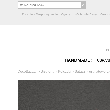
Zgodnie z Rozporządzeniem Ogólnym o Ochronie Danych Osobowych 
P
HANDMADE:
UBRAN
DecoBazaar
>
Biżuteria
>
Kolczyki
>
Sutasz
>
granatowo-zi