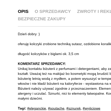
OPIS
O SPRZEDAWCY
ZWROTY I RE
BEZPIECZNE ZAKUPY
Dzień dobry :)
oferuję kolczyki zrobione techniką sutasz, ozdobione korali
długość kolczyków z biglami ok. 3,5 cm
KOMENTARZ SPRZEDAWCY:
Unikaj kontaktu biżuterii z perfumami i detergentami, aby 
kształt. Uważaj też na makijaż bo kosmetyki mogą brudzić bi
biżuterię letnią wodą z mydłem, a potem wysuszyć w tempe
włosów i nie kładź biżuterii na kaloryferze - wystawiona na
Biżuterii należy używać zgodnie z przeznaczeniem. Elemen
alergeny i uczulać. Sznurki, nici to elementy łatwopalne. 
małymi dziećmi.
Tagi:
#eleganckie
,
#soutache
,
#sznurek
,
#wyjściowe