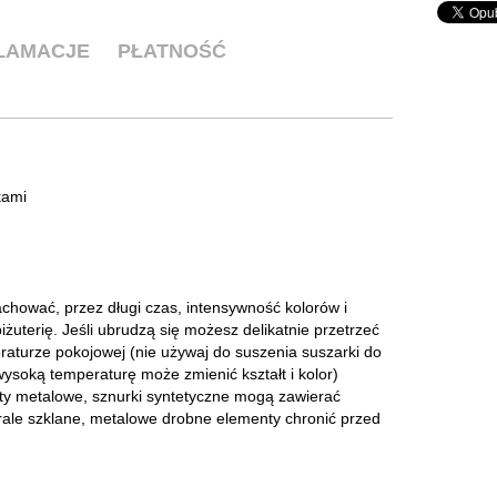
KLAMACJE
PŁATNOŚĆ
kami
zachować, przez długi czas, intensywność kolorów i
żuterię. Jeśli ubrudzą się możesz delikatnie przetrzeć
raturze pokojowej (nie używaj do suszenia suszarki do
 wysoką temperaturę może zmienić kształt i kolor)
ty metalowe, sznurki syntetyczne mogą zawierać
Korale szklane, metalowe drobne elementy chronić przed