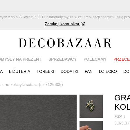
z dnia 27 kwietnia 2016 r. informujemy, że w celu realizacji naszych usług pr
Zamknij komunikat [X]
OMYSŁY NA PREZENT
SPRZEDAWCY
POLECAMY
PRZECE
IA
BIŻUTERIA
TOREBKI
DODATKI
PAN
DZIECKO
DO
elone kolczyki sutasz (nr 7126808)
GR
KOL
SiSu
5,0/5,0 (