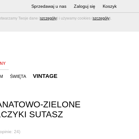
Sprzedawaj u nas
Zaloguj się
Koszyk
zetwarzamy Twoje dane (
szczegóły
) i używamy cookies (
szczegóły
).
NY
VINTAGE
M
ŚWIĘTA
ANATOWO-ZIELONE
CZYKI SUTASZ
opinie: 24)