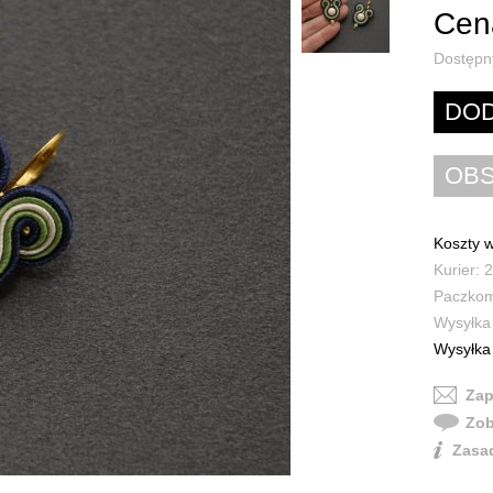
Cena
Dostępn
Koszty w
Kurier: 2
Paczkoma
Wysyłka 
Wysyłka 
Zap
Zob
Zasad