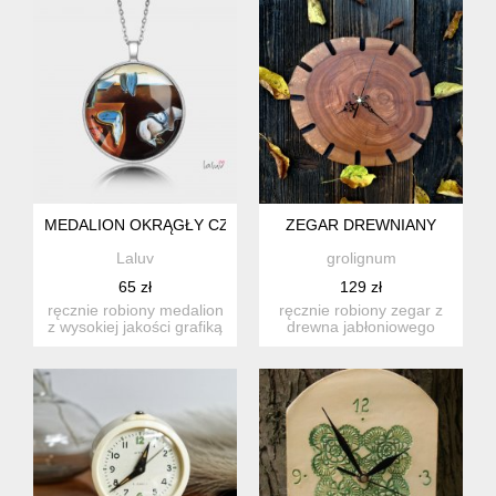
MEDALION OKRĄGŁY CZAS
ZEGAR DREWNIANY
Laluv
grolignum
65 zł
129 zł
ręcznie robiony medalion
ręcznie robiony zegar z
z wysokiej jakości grafiką
drewna jabłoniowego
zamkniętą pod wypu...
zegar pokryty został l...