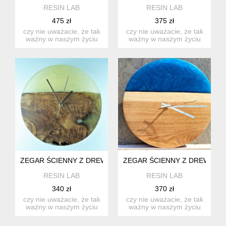
RESIN LAB
RESIN LAB
475 zł
375 zł
czy nie uważacie, że tak
czy nie uważacie, że tak
ważny w naszym życiu
ważny w naszym życiu
czas zasługuje na
czas zasługuje na
napraw...
napraw...
ZEGAR ŚCIENNY Z DREWNA OLIWKOWEGO I ŻYWICY EPO
ZEGAR ŚCIENNY Z DREWNA D
RESIN LAB
RESIN LAB
340 zł
370 zł
czy nie uważacie, że tak
czy nie uważacie, że tak
ważny w naszym życiu
ważny w naszym życiu
czas zasługuje na
czas zasługuje na
napraw...
napraw...