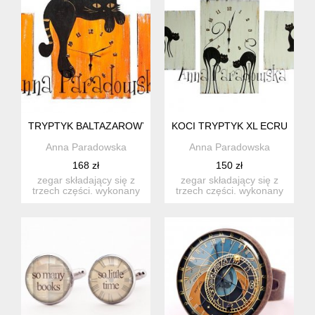
TRYPTYK BALTAZAROWY XXL [23905.1]
KOCI TRYPTYK XL ECRU[10403
Anna Paradowska
Anna Paradowska
168 zł
150 zł
zegar składający się z
zegar składający się z
trzech części. wykonany
trzech części. wykonany
ze sklejki drewnianej, ...
ze sklejki drewnianej, ...