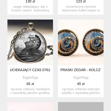
130 zł
123 zł
zegar składający się z
ceramiczny,ręcznie
trzech części. wykonany
wykonany kafel-zegar w
ze sklejki drewnianej, ...
drewnianej oprawie.
fantasty...
UCIEKAJĄCY CZAS 0762 - DUŻY MEDALION Z ŁAŃCUSZKIEM
PRASKI ZEGAR - KOLCZYKI S
EgginEgg
EgginEgg
65 zł
45 zł
ręcznie robiony medalion
ręcznie robione kolczyki
z wysokiej jakości grafiką.
sztyfty z wysokiej jakości
medalion skład...
grafiką pokrytą wy...