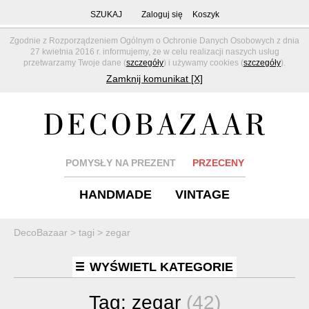
SZUKAJ
Zaloguj się
Koszyk
Zgodnie z Rozporządzeniem Ogólnym o Ochronie Danych Osobowych z dnia
27 kwietnia 2016 r. informujemy, że w celu realizacji naszych usług
przetwarzamy Twoje dane (
szczegóły
) i używamy cookies (
szczegóły
).
Zamknij komunikat [X]
POMYSŁY NA PREZENT
PRZECENY
HANDMADE
VINTAGE
DecoBazaar
>
tagi
>
zegar
WYŚWIETL KATEGORIE
Tag:
zegar
(42)