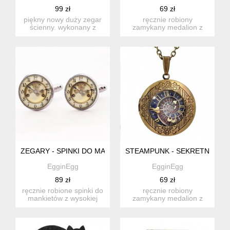
99 zł
69 zł
piękny nowy duży zegar
ręcznie robiony
ścienny. wykonany z
zamykany medalion z
drewna, z motywem
wysokiej jakości grafiką.
sztućców,...
medal...
ZEGARY - SPINKI DO MANKIETÓW - EGGINEGG
STEAMPUNK - SEKRETNIK Z 
EgginEgg
EgginEgg
89 zł
69 zł
ręcznie robione spinki do
ręcznie robiony
mankietów z wysokiej
zamykany medalion z
jakości grafiką pokrytą...
wysokiej jakości grafiką.
medal...