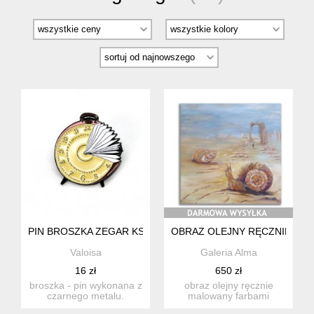
PIN BROSZKA ZEGAR KSIĄŻKA DLA MIŁOŚNIKÓW CZYTANIA
OBRAZ OLEJNY RĘCZNIE MAL
Valoisa
Galeria Alma
16 zł
650 zł
broszka - pin wykonana z
obraz olejny ręcznie
czarnego metalu.
malowany farbami
przedstawia abstrakcyjny
olejnymi na bawełnianym