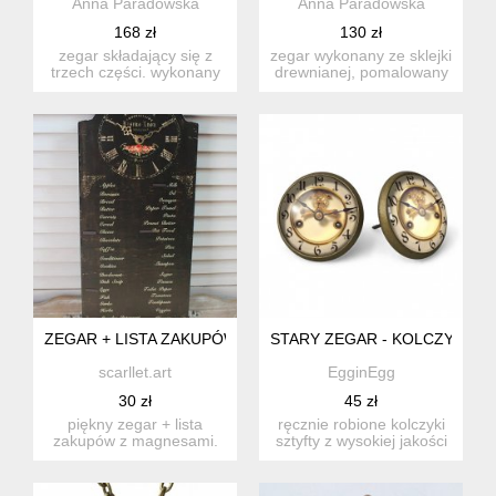
Anna Paradowska
Anna Paradowska
168 zł
130 zł
zegar składający się z
zegar wykonany ze sklejki
trzech części. wykonany
drewnianej, pomalowany
ze sklejki drewnianej, ...
ręcznie farbami akryl...
ZEGAR + LISTA ZAKUPÓW
STARY ZEGAR - KOLCZYKI S
scarllet.art
EgginEgg
30 zł
45 zł
piękny zegar + lista
ręcznie robione kolczyki
zakupów z magnesami.
sztyfty z wysokiej jakości
całość wykonana z
grafiką pokrytą wy...
metalu. ze...