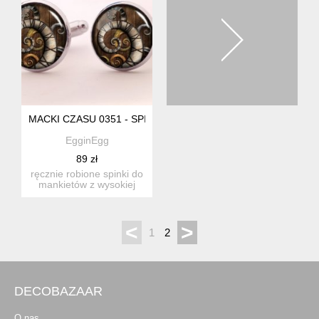
MACKI CZASU 0351 - SPINKI DO MANKIETÓW - EGGINEGG
EgginEgg
89 zł
ręcznie robione spinki do
mankietów z wysokiej
jakości grafiką pokrytą...
<
>
1
2
DECOBAZAAR
O nas