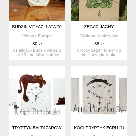
BUDZIK VITYAZ, LATA 70., DZIAŁAJĄCY ZEGAR
ZEGAR JAGNY
Vintage Europe
Gliniana Koniczynka
80 zł
88 zł
działający budzik vityaz z
uroczy zegar ścienny z
lat 70. ma kilka śladów
odciśniętą koronką.
czasu na obudowie ...
posiada tradycyjny
mechaniz...
TRYPTYK BALTAZAROWY XXL [23901.21]
KOCI TRYPTYK ECRU [10303.1