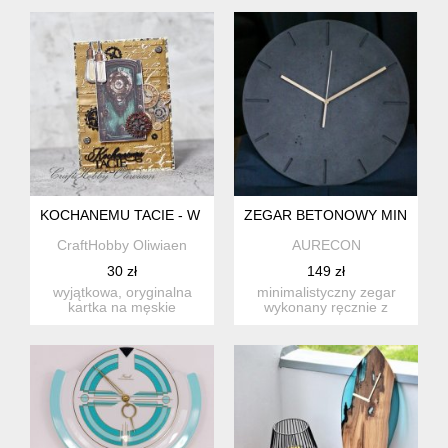
kol...
płótnie....
KOCHANEMU TACIE - W STYLU STEAMPUNK II
ZEGAR BETONOWY MINIMALI
CraftHobby Oliwiaen
AURECON
30 zł
149 zł
wyjątkowa, oryginalna
minimalistyczny zegar
kartka na męskie
wykonany ręcznie z
życzenia, np. dla taty z
betonu
wielu ...
architektonicznego. su...