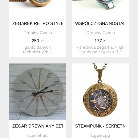
ZEGAREK RETRO STYLE + PUDEŁKO
WSPÓŁCZESNA NOSTALGIA (S
Drobiny Czasu
Drobiny Czasu
250 zł
177 zł
garść danych
- średnica zegarka: 4 cm
technicznych: -
- grubość zegarka: 1,2
mechanizm: japoński
cm - materiał zawies...
kwarcowy - średni...
ZEGAR DREWNIANY SZTUĆCE
STEAMPUNK - SEKRETNIK Z 
scarllet.art
EgginEgg