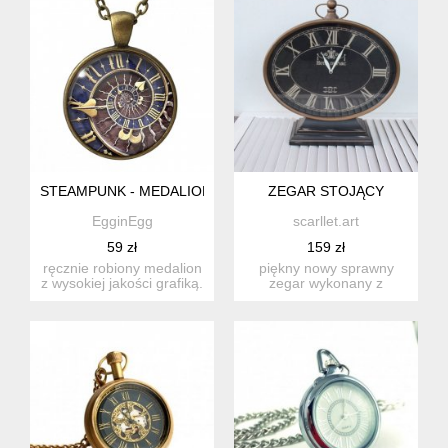
STEAMPUNK - MEDALION Z ŁAŃCUSZKIEM - EGGINEGG
ZEGAR STOJĄCY
EgginEgg
scarllet.art
59 zł
159 zł
ręcznie robiony medalion
piękny nowy sprawny
z wysokiej jakości grafiką.
zegar wykonany z
medalion skład...
drewna i metalu, tarcza
zegara sc...