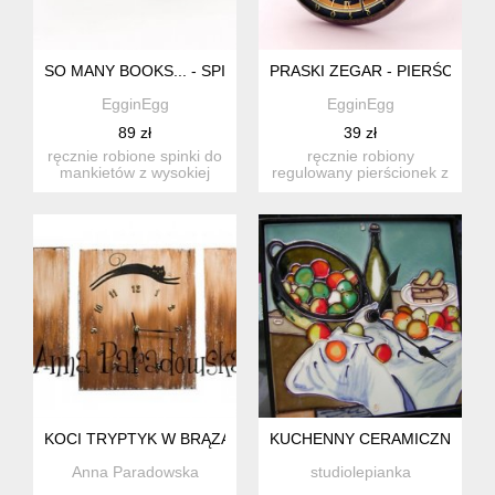
SO MANY BOOKS... - SPINKI DO MANKIETÓW - EGGINEGG
PRASKI ZEGAR - PIERŚCION
EgginEgg
EgginEgg
89 zł
39 zł
ręcznie robione spinki do
ręcznie robiony
mankietów z wysokiej
regulowany pierścionek z
jakości grafiką pokrytą...
wysokiej jakości grafiką
pokr...
KOCI TRYPTYK W BRĄZACH [10321.1]
KUCHENNY CERAMICZNY WIE
Anna Paradowska
studiolepianka