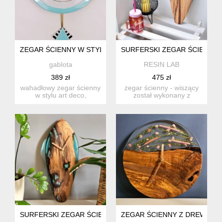
ZEGAR ŚCIENNY W STYLU ART DECO
SURFERSKI ZEGAR ŚCIENNY 
gablota
RESIN LAB
389 zł
475 zł
wahadłowy zegar ścienny
zegar ścienny - wiszący
w stylu art deco,
został wykonany z
wykonany przez
drewna oliwkowego i
manufakturę p...
zabarwio...
SURFERSKI ZEGAR ŚCIENNY Z DREWNA I ŻYWICY W KSZTA
ZEGAR ŚCIENNY Z DREWNA 