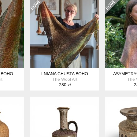
A BOHO
LNIANA CHUSTA BOHO
ASYMETRY
rt
The Wool Art
The 
280 zł
2