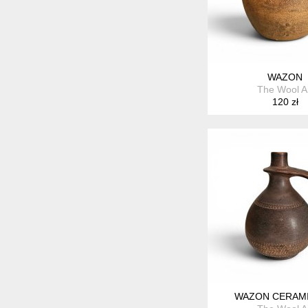
WAZON
The Wool A
120 zł
WAZON CERAM