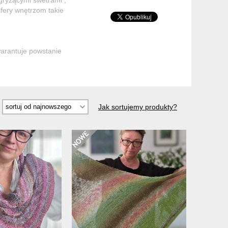
fery wnętrzom takie
warantuje powstanie
Jak sortujemy produkty?