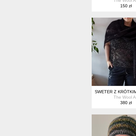
The Wool A
150 zł
SWETER Z KRÓTKI
The Wool A
380 zł