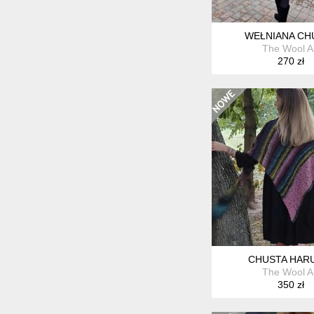
WEŁNIANA CH
The Wool A
270 zł
CHUSTA HAR
The Wool A
350 zł