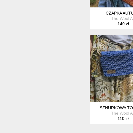
CZAPKA AUT
The Wool A
140 zł
SZNURKOWA TO
The Wool A
110 zł