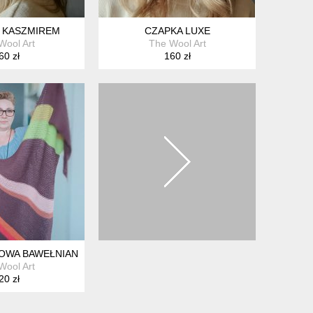
 KASZMIREM
CZAPKA LUXE
Wool Art
The Wool Art
60 zł
160 zł
OWA BAWEŁNIANA CHUSTA
Wool Art
20 zł