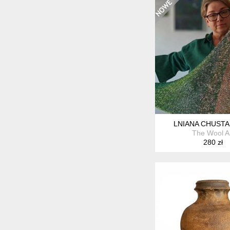
LNIANA CHUST
The Wool A
280 zł