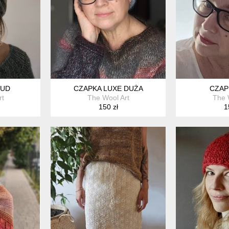
OUD
CZAPKA LUXE DUŻA
CZAP
rt
The Wool Art
The 
150 zł
1