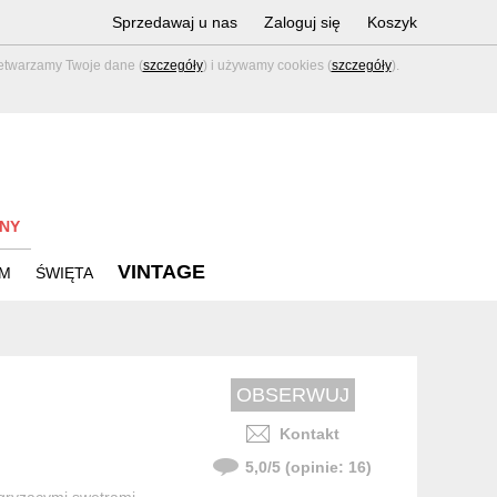
Sprzedawaj u nas
Zaloguj się
Koszyk
zetwarzamy Twoje dane (
szczegóły
) i używamy cookies (
szczegóły
).
NY
VINTAGE
M
ŚWIĘTA
Kontakt
5,0
/
5
(opinie:
16
)
 gryzącymi swetrami ,