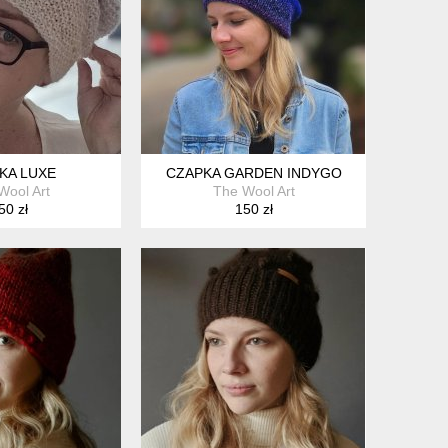
KA LUXE
CZAPKA GARDEN INDYGO
Wool Art
The Wool Art
50 zł
150 zł