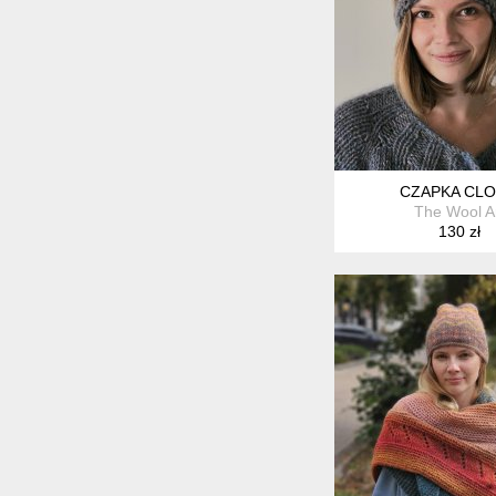
CZAPKA CL
The Wool A
130 zł