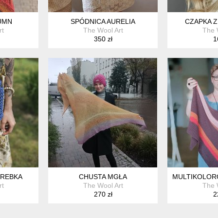
UMN
SPÓDNICA AURELIA
CZAPKA Z
rt
The Wool Art
The 
350 zł
1
REBKA
CHUSTA MGŁA
MULTIKOLOR
rt
The Wool Art
The 
270 zł
2