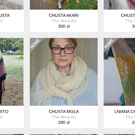
USTA
CHUSTA AKARI
CHUST
rt
The Wool Art
The 
300 zł
3
UITO
CHUSTA MGŁA
LNIANA C
rt
The Wool Art
The 
280 zł
2