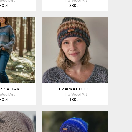
Wool Art
The Wool Art
80 zł
380 zł
 Z ALPAKI
CZAPKA CLOUD
Wool Art
The Wool Art
80 zł
130 zł