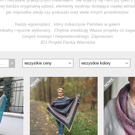
ej bardzo oryginalną odzież, elementy wystroju dodające ciepłej atmos
jak mięciutkie pledy czy poduszki oraz wiele innych przedmiotów.
Każdy egzemplarz , który zobaczycie Państwo w galerii
unikalny i ręcznie wykonany . Chętnie zrealizuję Wasze projekty co zag
czegoś nowego i niepowtarzalnego. Zapraszam
JDJ Projekt Danka Wiernicka