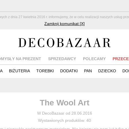
z dnia 27 kwietnia 2016 r. informujemy, że w celu realizacji naszych usług pr
Zamknij komunikat [X]
OMYSŁY NA PREZENT
SPRZEDAWCY
POLECAMY
PRZECE
IA
BIŻUTERIA
TOREBKI
DODATKI
PAN
DZIECKO
DO
The Wool Art
W DecoBazaar od 28.06.2016
Wystawionych produktów: 40
m i niezwykle praktycznym materiałem. Nie kojarzy się nam już tylko z