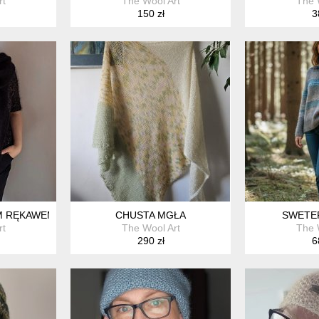
rt
The Wool Art
The 
150 zł
3
M RĘKAWEM
CHUSTA MGŁA
SWETER
rt
The Wool Art
The 
290 zł
6