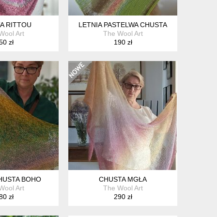
A RITTOU
LETNIA PASTELWA CHUSTA
Wool Art
The Wool Art
50 zł
190 zł
HUSTA BOHO
CHUSTA MGŁA
Wool Art
The Wool Art
80 zł
290 zł