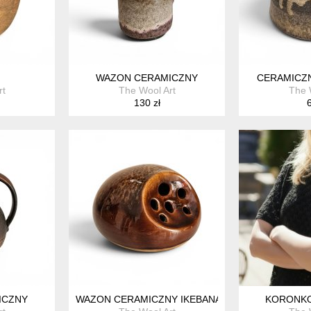
WAZON CERAMICZNY
CERAMICZN
rt
The Wool Art
The 
130 zł
6
ICZNY
WAZON CERAMICZNY IKEBANA
KORONKO