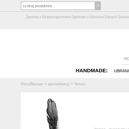
Zgodnie z Rozporządzeniem Ogólnym o Ochronie Danych Osobowych 
P
HANDMADE:
UBRAN
DecoBazaar
>
sprzedawcy
>
Yenoo
Yenoo - tworzymy p