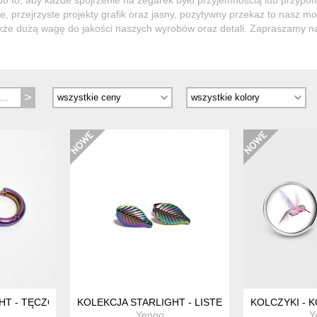
, przejrzyste projekty grafik oraz jasny, pozytywny przekaz to nasz m
kże dużą wagę do jakości naszych wyrobów oraz detali. Zapraszamy n
HT - TĘCZOWE KOŁA - STAL
KOLEKCJA STARLIGHT - LISTEK MINI - STAL
KOLCZYKI - K
Yenoo
Y