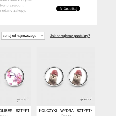
otyw przewodni.
a udane zakupy.
Jak sortujemy produkty?
OLIBER - SZTYFTY, GRAFIKA
KOLCZYKI - WYDRA - SZTYFTY, GRAFIKA
enoo
Yenoo