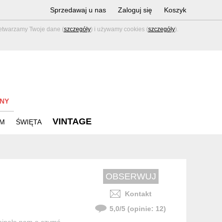
Sprzedawaj u nas
Zaloguj się
Koszyk
zetwarzamy Twoje dane (
szczegóły
) i używamy cookies (
szczegóły
).
NY
VINTAGE
M
ŚWIĘTA
Kontakt
5,0
/
5
(opinie:
12
)
ominało nam o czymś