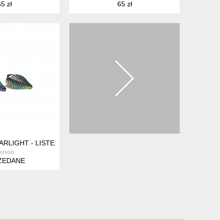
5 zł
65 zł
RLIGHT - LISTEK MINI - STAL
enoo
ZEDANE