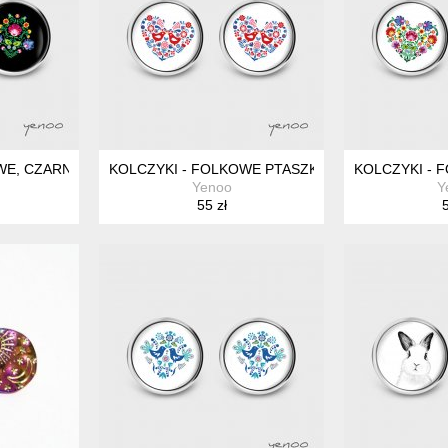
E, CZARNE - SZTYFTY, GRAFIKA
KOLCZYKI - FOLKOWE PTASZKI - SZTYFTY, GRAF
KOLCZYKI - 
Yenoo
Y
55 zł
5