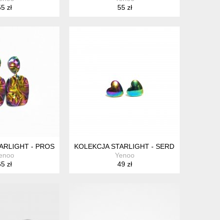
5 zł
55 zł
FTY
ARLIGHT - PROSTOKĄTY WISZĄCE - STAL, SZTYFTY
KOLEKCJA STARLIGHT - SERDUSZKA MINI -
enoo
Yenoo
5 zł
49 zł