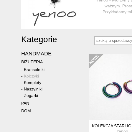
ważnym. Proste
Przykładamy ta
Kategorie
HANDMADE
BIŻUTERIA
-
Bransoletki
-
Kolczyki
-
Komplety
-
Naszyjniki
-
Zegarki
PAN
DOM
KOLEKCJA STARLIG
Yenoo