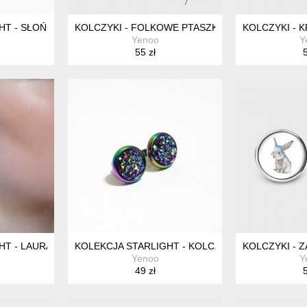
T - SŁOŃCE, KSIĘŻYC - STAL, SZTYFTY
KOLCZYKI - FOLKOWE PTASZKI, NIEBIESKIE - SZ
KOLCZYKI - K
Yenoo
Y
55 zł
5
HT - LAURA - WIANEK LAUROWY
KOLEKCJA STARLIGHT - KOLCZYKI BURGUND DRUZ
KOLCZYKI - Z
Yenoo
Y
49 zł
5