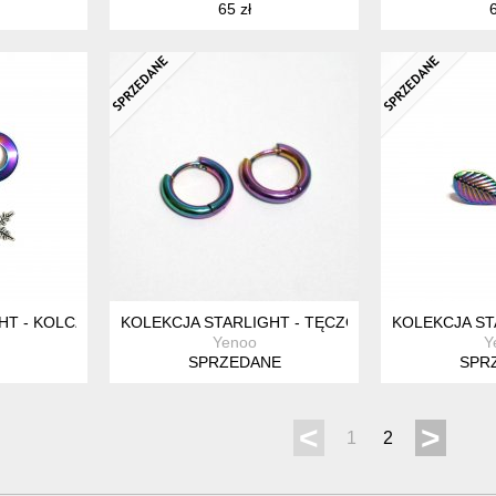
65 zł
6
T - KOLCZYKI KOŁA, GWIAZDKI - STAL
KOLEKCJA STARLIGHT - TĘCZOWE KOŁA - STAL
KOLEKCJA STA
Yenoo
Y
SPRZEDANE
SPR
<
>
1
2