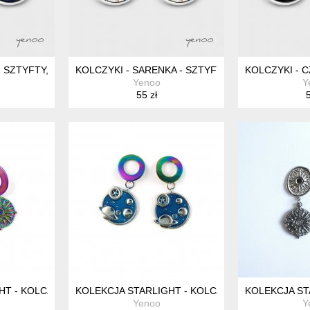
- SZTYFTY, GRAFIKA
KOLCZYKI - SARENKA - SZTYFTY, GRAFIKA
KOLCZYKI - 
Yenoo
Y
55 zł
5
T - KOLCZYKI KOŁA, GWIAZDA - STAL
KOLEKCJA STARLIGHT - KOLCZYKI KOŁA, KOSMOS
KOLEKCJA ST
Yenoo
Y