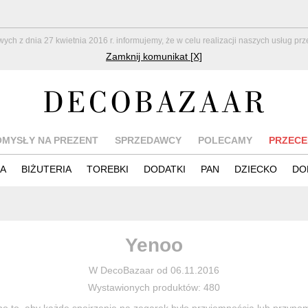
z dnia 27 kwietnia 2016 r. informujemy, że w celu realizacji naszych usług pr
Zamknij komunikat [X]
OMYSŁY NA PREZENT
SPRZEDAWCY
POLECAMY
PRZECE
IA
BIŻUTERIA
TOREBKI
DODATKI
PAN
DZIECKO
DO
Yenoo
W DecoBazaar od 06.11.2016
Wystawionych produktów: 480
o to, aby każde spojrzenie na zegarek było przyjemnością lub przyp