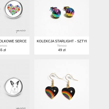
IKA
FOLKOWE SERCE - SZTYFTY, GRAFIKA
KOLEKCJA STARLIGHT - SZTYFTY KULKI - S
enoo
Yenoo
5 zł
49 zł