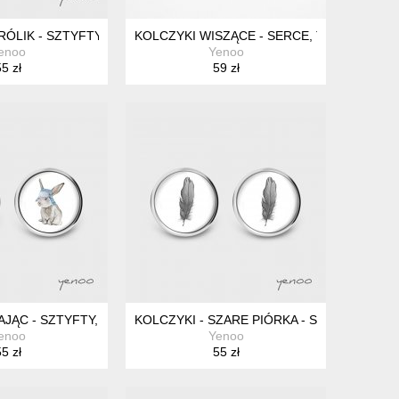
TYFTY, GRAFIKA
RÓLIK - SZTYFTY, GRAFIKA
KOLCZYKI WISZĄCE - SERCE, TĘCZA
enoo
Yenoo
5 zł
59 zł
Y - STAL, MINI
AJĄC - SZTYFTY, GRAFIKA
KOLCZYKI - SZARE PIÓRKA - SZTYFTY, GRA
enoo
Yenoo
5 zł
55 zł