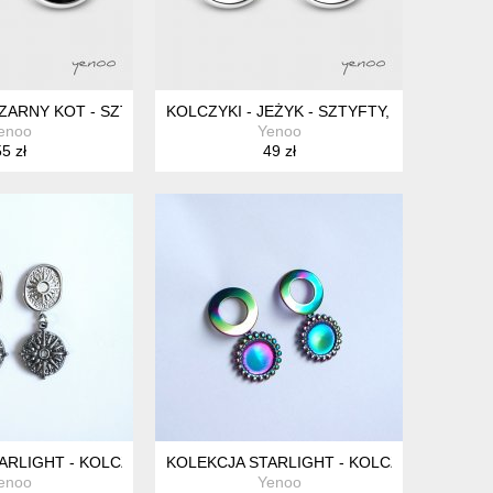
CZARNY KOT - SZTYFTY, GRAFIKA
KOLCZYKI - JEŻYK - SZTYFTY, GRAFIKA
enoo
Yenoo
5 zł
49 zł
 - STAL
ARLIGHT - KOLCZYKI SŁOŃCE - STAL
KOLEKCJA STARLIGHT - KOLCZYKI KOŁA, S
enoo
Yenoo