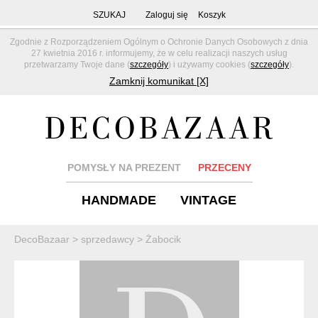
SZUKAJ
Zaloguj się
Koszyk
Zgodnie z Rozporządzeniem Ogólnym o Ochronie Danych Osobowych z dnia
27 kwietnia 2016 r. informujemy, że w celu realizacji naszych usług
przetwarzamy Twoje dane (
szczegóły
) i używamy cookies (
szczegóły
).
Zamknij komunikat [X]
POMYSŁY NA PREZENT
PRZECENY
HANDMADE
VINTAGE
DecoBazaar
>
sprzedawcy
>
Żabocik