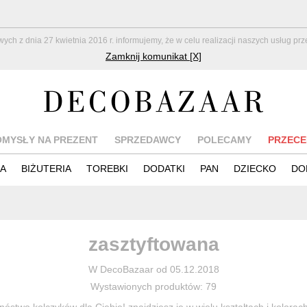
z dnia 27 kwietnia 2016 r. informujemy, że w celu realizacji naszych usług pr
Zamknij komunikat [X]
OMYSŁY NA PREZENT
SPRZEDAWCY
POLECAMY
PRZECE
IA
BIŻUTERIA
TOREBKI
DODATKI
PAN
DZIECKO
DO
zasztyftowana
W DecoBazaar od 05.12.2018
Wystawionych produktów: 79
mnóstwo kolczyków dla Ciebie! znajdziesz je w wielu kształtach i kolorach