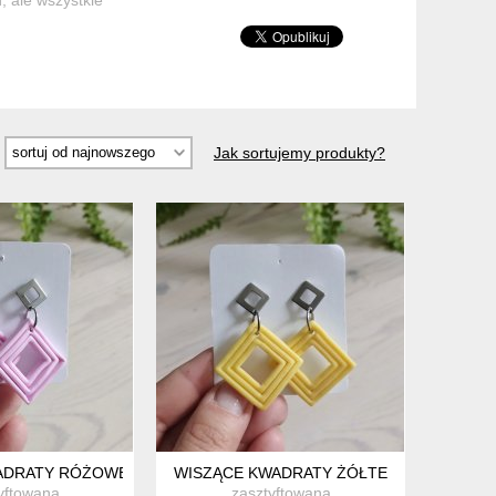
Jak sortujemy produkty?
ADRATY RÓŻOWE
WISZĄCE KWADRATY ŻÓŁTE
yftowana
zasztyftowana