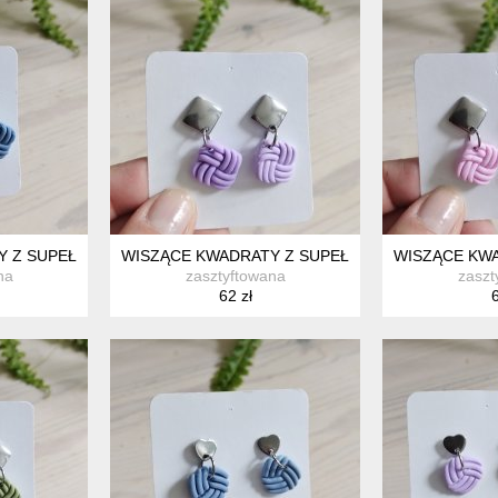
 Z SUPEŁKAMI NIEBIESKIE
WISZĄCE KWADRATY Z SUPEŁKAMI FIOLETOWE
WISZĄCE KW
na
zasztyftowana
zaszt
62 zł
6