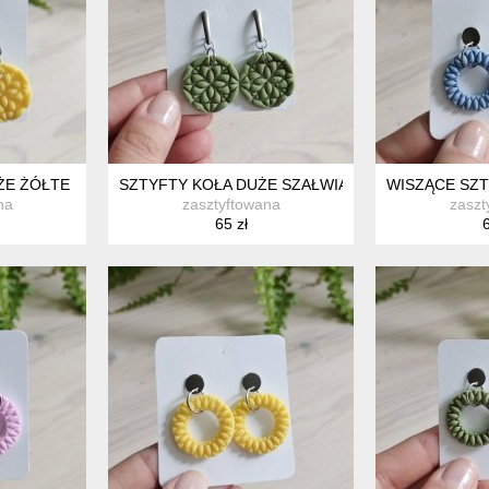
ŻE ŻÓŁTE
SZTYFTY KOŁA DUŻE SZAŁWIA
WISZĄCE SZT
na
zasztyftowana
zaszt
65 zł
6