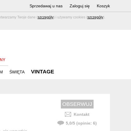
Sprzedawaj u nas
Zaloguj się
Koszyk
zetwarzamy Twoje dane (
szczegóły
) i używamy cookies (
szczegóły
).
NY
VINTAGE
M
ŚWIĘTA
Kontakt
5,0
/
5
(opinie:
6
)
, ale wszystkie