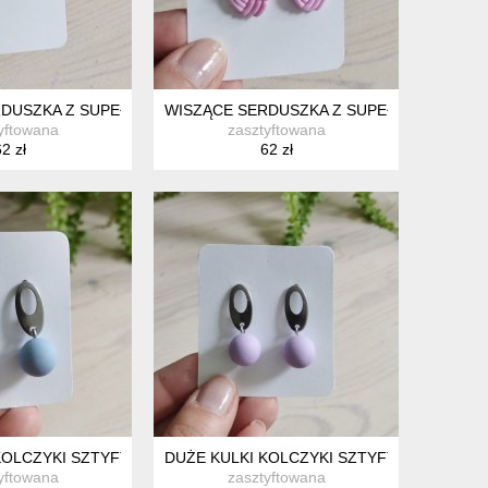
DUSZKA Z SUPEŁKAMI FIOLETOWE
WISZĄCE SERDUSZKA Z SUPEŁKAMI RÓŻO
yftowana
zasztyftowana
2 zł
62 zł
KOLCZYKI SZTYFTY NIEBIESKIE
DUŻE KULKI KOLCZYKI SZTYFTY FIOLETO
yftowana
zasztyftowana