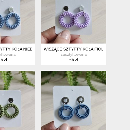
YFTY KOŁA NIEBIESKIE
WISZĄCE SZTYFTY KOŁA FIOLETOWE
yftowana
zasztyftowana
5 zł
65 zł