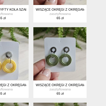
YFTY KOŁA SZAŁWIA
WISZĄCE OKRĘGI Z OKRĘGAMI :) NIEBIESK
yftowana
zasztyftowana
5 zł
65 zł
ĘGI Z OKRĘGAMI :) ŻÓŁTE
WISZĄCE OKRĘGI Z OKRĘGAMI :) SZAŁWIA
yftowana
zasztyftowana
5 zł
65 zł