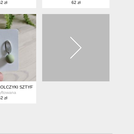
2 zł
62 zł
KOLCZYKI SZTYFTY SZAŁWIA
yftowana
2 zł