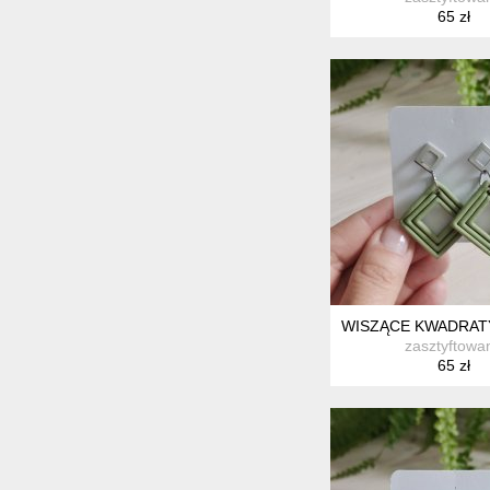
65 zł
WISZĄCE KWADRAT
zasztyftowa
65 zł