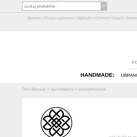
Zgodnie z Rozporządzeniem Ogólnym o Ochronie Danych Osobowych 
P
HANDMADE:
UBRAN
DecoBazaar
>
sprzedawcy
>
zasztyftowana
cały butik to 