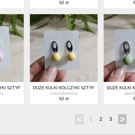
62 zł
6
YKI SZTYFTY RÓŻOWE
DUŻE KULKI KOLCZYKI SZTYFTY ŻÓŁTE
DUŻE KULKI 
na
zasztyftowana
zaszt
62 zł
6
<
>
1
2
3