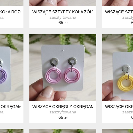
 KOŁA RÓŻOWE
WISZĄCE SZTYFTY KOŁA ŻÓŁTE
WISZĄCE SZT
na
zasztyftowana
zaszt
65 zł
6
 OKRĘGAMI :) FIOLETOWE
WISZĄCE OKRĘGI Z OKRĘGAMI :) RÓŻOWE
WISZĄCE OKR
na
zasztyftowana
zaszt
65 zł
6