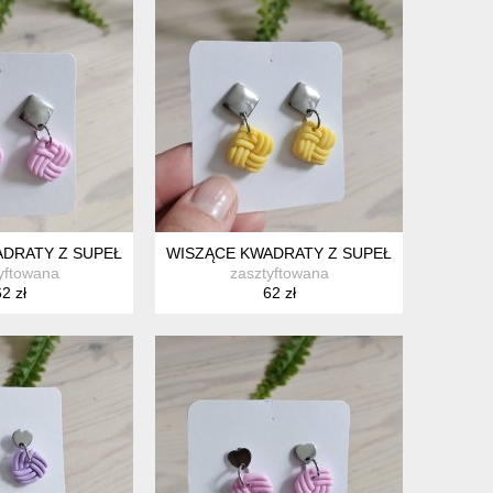
ADRATY Z SUPEŁKAMI RÓŻOWE
WISZĄCE KWADRATY Z SUPEŁKAMI ŻÓŁTE
yftowana
zasztyftowana
2 zł
62 zł