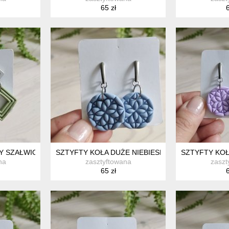
65 zł
6
Y SZAŁWIOWE
SZTYFTY KOŁA DUŻE NIEBIESKIE
SZTYFTY KO
na
zasztyftowana
zaszt
65 zł
6