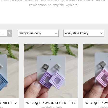
zawieszone na sztyfcie. wybieraj!
 NIEBIESKIE
WISZĄCE KWADRATY FIOLETOWE
WISZĄCE KW
na
zasztyftowana
zaszt