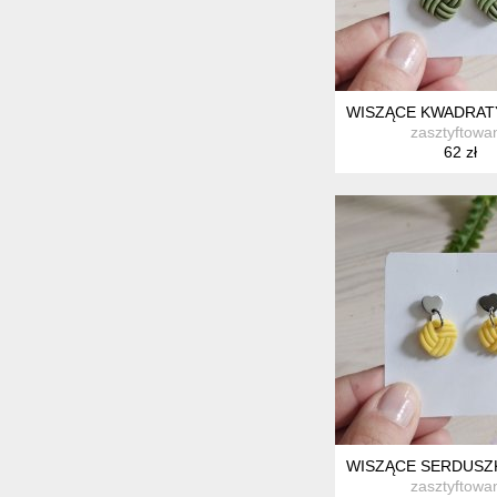
WISZĄCE KWADRATY
zasztyftowa
62 zł
WISZĄCE SERDUSZK
zasztyftowa