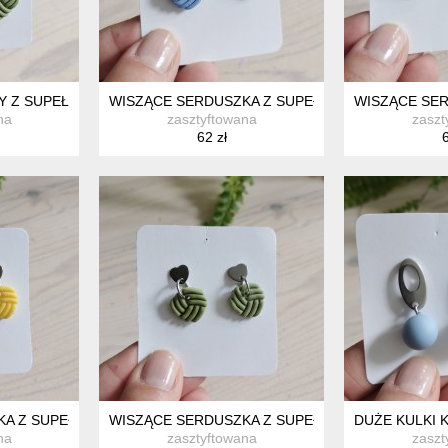
 Z SUPEŁKAMI SZAŁWIA
WISZĄCE SERDUSZKA Z SUPEŁKAMI NIEBIESKIE
WISZĄCE SER
na
zasztyftowana
zaszt
62 zł
6
A Z SUPEŁKAMI ŻÓŁTE
WISZĄCE SERDUSZKA Z SUPEŁKAMI SZAŁWIA
DUŻE KULKI 
na
zasztyftowana
zaszt