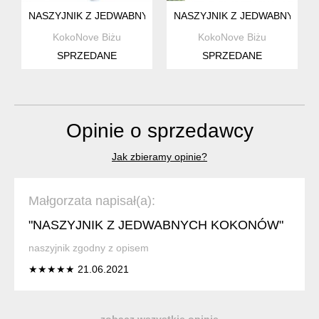
NASZYJNIK Z JEDWABNYCH KOKONÓW
NASZYJNIK Z JEDWABNYCH 
KokoNove Biżu
KokoNove Biżu
SPRZEDANE
SPRZEDANE
Opinie o sprzedawcy
Jak zbieramy opinie?
Małgorzata napisał(a):
"NASZYJNIK Z JEDWABNYCH KOKONÓW"
naszyjnik zgodny z opisem
★★★★★ 21.06.2021
zobacz wszystkie opinie