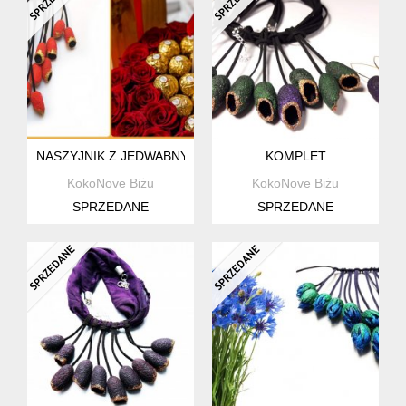
NASZYJNIK Z JEDWABNYCH KOKONÓW
KOMPLET
KokoNove Biżu
KokoNove Biżu
SPRZEDANE
SPRZEDANE