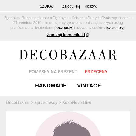
SZUKAJ
Zaloguj się
Koszyk
Zgodnie z Rozporządzeniem Ogólnym o Ochronie Danych Osobowych z dnia
27 kwietnia 2016 r. informujemy, że w celu realizacji naszych usług
przetwarzamy Twoje dane (
szczegóły
) i używamy cookies (
szczegóły
).
Zamknij komunikat [X]
POMYSŁY NA PREZENT
PRZECENY
HANDMADE
VINTAGE
DecoBazaar
>
sprzedawcy
>
KokoNove Biżu