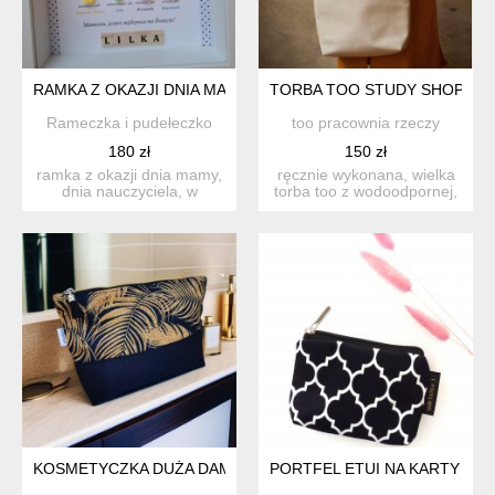
RAMKA Z OKAZJI DNIA MAMY, ŚWIĘTA, DZIEŃ NAUCZYCIELA
TORBA TOO STUDY SHOPPER
Rameczka i pudełeczko
too pracownia rzeczy
180 zł
150 zł
ramka z okazji dnia mamy,
ręcznie wykonana, wielka
dnia nauczyciela, w
torba too z wodoodpornej,
podziękowaniu np. w żłob...
średnio sztywnej p...
KOSMETYCZKA DUŻA DAMSKA KOSMETYCZKA PODRÓŻNA, SA
PORTFEL ETUI NA KARTY M