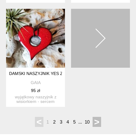
szarym z dekoracyjnym...
bransoketki z
zaszyfrowaną wiadom...
DAMSKI NASZYJNIK YES Z CZERWONYM SERCEM HAND-MADE
GAIA
95 zł
wyjątkowy naszyjnik z
wisiorkiem - sercem
ceramicznym w kolorze
głębok...
<
>
1
2
3
4
5
...
10