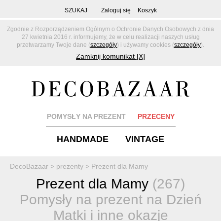
SZUKAJ
Zaloguj się
Koszyk
Zgodnie z Rozporządzeniem Ogólnym o Ochronie Danych Osobowych z dnia
27 kwietnia 2016 r. informujemy, że w celu realizacji naszych usług
przetwarzamy Twoje dane (
szczegóły
) i używamy cookies (
szczegóły
).
Zamknij komunikat [X]
POMYSŁY NA PREZENT
PRZECENY
HANDMADE
VINTAGE
DecoBazaar
>
prezenty
>
Prezent dla Mamy
Prezent dla Mamy
(267)
Pomysły na prezent na Dzień
Matki i inne okazje