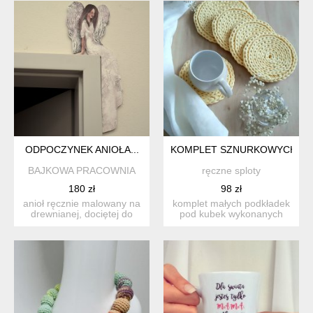
ODPOCZYNEK ANIOŁA...
KOMPLET SZNURKOWYCH P
BAJKOWA PRACOWNIA
ręczne sploty
180 zł
98 zł
anioł ręcznie malowany na
komplet małych podkładek
drewnianej, dociętej do
pod kubek wykonanych
kształtu płycie. wym...
ręcznie z bawełnianego s...