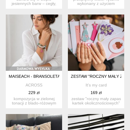
jesiennych barw – cegły,
wykonany z użyciem
wina i czekolady, które p...
plastra agatu i naturalne...
MAISEACH - BRANSOLETA W SREBRZE
ZESTAW "ROCZNY MAŁY ZAP
ACROSS
It's my card
229 zł
169 zł
kompozycja w zielonej
zestaw "roczny mały zapas
tonacji z blado-różowym
kartek okolicznościowych"
akcentem. składają się ...
to zest...