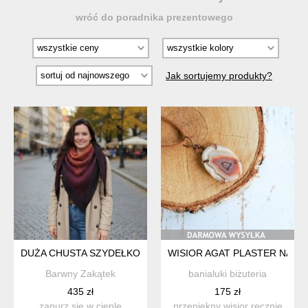
wróć do poradnika prezentowego
Jak sortujemy produkty?
DUŻA CHUSTA SZYDEŁKOWA Z WEŁNY MERYNOS CEGŁA WI
WISIOR AGAT PLASTER NATU
Barwny Zakątek
banialuki biżuteria
435 zł
175 zł
zanurz się w cieple
przepiękny wisior ręcznie