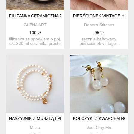
FILIŻANKA CERAMICZNA ZE SPODKIEM ŁĄKA KASZUBSKA C
PIERŚCIONEK VINTAGE HAF
GLENA ART
Debora Stitches
100 zł
95 zł
filiżanka ze spodkiem o poj.
ręcznie haftowany
ok. 230 ml ceramika prosto
pierścionek vintage -
z kaszub ...
unikat, który podkreśli twój
s...
NASZYJNIK Z MUSZLĄ I PERŁAMI
KOLCZYKI Z KWARCEM RÓŻ
Mitsu
Just Clay Me