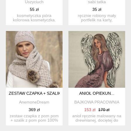
Uszyciuch
sabi tatka
55 zł
35 zł
kosmetyczka pióra
ręcznie robiony mały
kolorowa kosmetyczka.
portfelik na karty,
uszyta z wodoodpornego
dokumenty i drobne.
materi...
idealny w...
ZESTAW CZAPKA + SZALIK 100% WEŁNA MERINO - UNISEX
ANIOŁ OPIEKUN...
AnemoneDream
BAJKOWA PRACOWNIA
369 zł
153 zł
170 zł
zestaw czapka z pom pom
anioł ręcznie malowany na
+ szalik z pom pom 100%
drewnianej, dociętej do
wełna merino - unisex ...
kształtu płycie. wym...