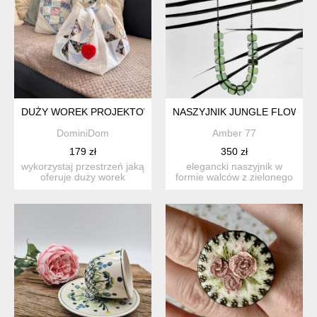
DUŻY WOREK PROJEKTOWY Z TRÓJKĄTAMI DLA DZIEWIARKI
NASZYJNIK JUNGLE FLOW
DominiDom
Amber 77
179 zł
350 zł
wykorzystaj przestrzeń jaką
elegancki naszyjnik w
oferuje duży worek
formie walców z zielonego
projektowy do przenosze...
bursztynu karaibskiego...