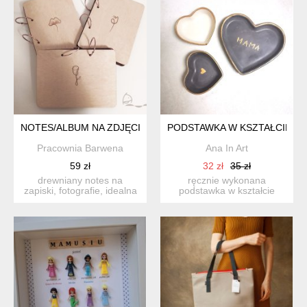
NOTES/ALBUM NA ZDJĘCIA - Z GRAWEREM TULIPANA
PODSTAWKA W KSZTAŁCIE SER
Pracownia Barwena
Ana In Art
59 zł
32 zł
35 zł
drewniany notes na
ręcznie wykonana
zapiski, fotografie, idealna
podstawka w kształcie
pamiątka. cechy: ...
serca z napisem mama, to
idealn...