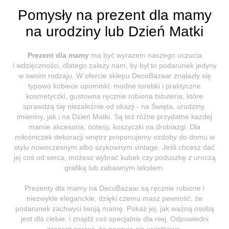
Pomysły na prezent dla mamy
na urodziny lub Dzień Matki
Prezent dla mamy
ma być wyrazem naszego uczucia
i wdzięczności, dlatego zależy nam, by był to podarunek jedyny
w swoim rodzaju. W ofercie sklepu DecoBazaar znalazły się
typowo kobiece upominki: modne torebki i praktyczne
kosmetyczki, gustowna ręcznie robiona biżuteria, które
sprawdzą się niezależnie od okazji - na Święta, urodziny,
imieniny, jak i na Dzień Matki. Są też różne przydatne każdej
mamie akcesoria: notesy, koszyczki na drobiazgi. Dla
miłośniczek dekoracji wnętrz proponujemy ozdoby do domu w
stylu nowoczesnym albo szykownym vintage. Jeśli chcesz dać
jej coś od serca, możesz wybrać kubek czy poduszkę z uroczą
grafiką lub zabawnym tekstem.
Prezenty dla mamy na DecoBazaar są ręcznie robione i
niezwykle eleganckie, dzięki czemu masz pewność, że
podarunek zachwyci twoją mamę. Pokaż jej, jak ważną osobą
jest dla ciebie, i znajdź coś specjalnie dla niej. Odpowiedni
prezent sprawi, że poczuje się wyjątkowo.