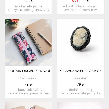
179 zł
55 zł
69 zł
modny, elegancki
kolczyki z fasetowanym
naszyjnik, trochę klasyczny
kwarcem różowym w
i trochę nowoczesny. szk...
kształcie kuli to delikatny i...
PIÓRNIK ORGANIZER WODOODPORNY W KWIATY HANDMADE
KLASYCZNA BROSZKA CAMEO
Pracownia25
unikatart
49 zł
79 zł
zobacz, jak kwiaty
dodaj odrobinę
rozkwitają na granacie! ten
vintage'owej elegancji do
wodoodporny piórnik to ...
swojej stylizacji z tą
klasyc...