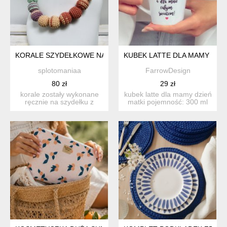
KORALE SZYDEŁKOWE NASZYJNIK BOHO HANDMADE BAWEŁ
KUBEK LATTE DLA MAMY DZIE
splotomaniaa
FarrowDesign
80 zł
29 zł
korale zostały wykonane
kubek latte dla mamy dzień
ręcznie na szydełku z
matki pojemność: 300 ml
wysokiej jakości włóczki...
wysokość: 100 m...