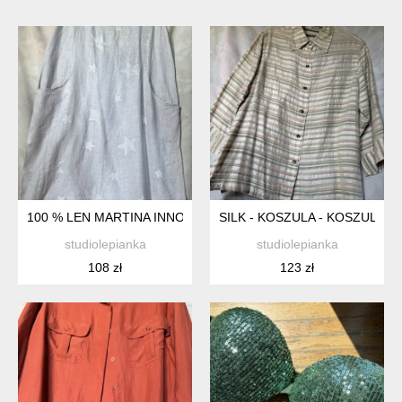
100 % LEN MARTINA INNOCENTII MADE IN ITALY KOBIECA LN
SILK - KOSZULA - KOSZULOW
studiolepianka
studiolepianka
108 zł
123 zł