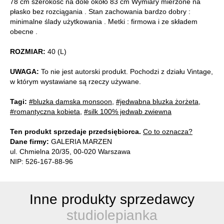
78 cm szerokość na dole około 83 cm Wymiary mierzone na
płasko bez rozciągania . Stan zachowania bardzo dobry :
minimalne ślady użytkowania . Metki : firmowa i ze składem
obecne .
ROZMIAR:
40 (L)
UWAGA:
To nie jest autorski produkt. Pochodzi z działu Vintage,
w którym wystawiane są rzeczy używane.
Tagi:
#bluzka damska monsoon
,
#jedwabna bluzka żorżeta
,
#romantyczna kobieta
,
#silk 100% jedwab zwiewna
Ten produkt sprzedaje przedsiębiorca.
Co to oznacza?
Dane firmy:
GALERIA MARZEN
ul. Chmielna 20/35, 00-020 Warszawa
NIP: 526-167-88-96
Inne produkty sprzedawcy
studiolepianka