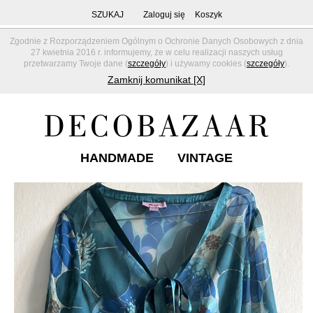
SZUKAJ
Zaloguj się
Koszyk
Zgodnie z Rozporządzeniem Ogólnym o Ochronie Danych Osobowych z dnia
27 kwietnia 2016 r. informujemy, że w celu realizacji naszych usług
przetwarzamy Twoje dane (
szczegóły
) i używamy cookies (
szczegóły
).
Zamknij komunikat [X]
HANDMADE
VINTAGE