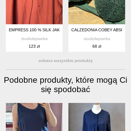
EMPRESS 100 % SILK JAKOŚCIOWA JEDWABNA KOSZULA
CALZEDONIA COBEY ABSOLU
studiolepianka
studiolepianka
123 zł
68 zł
zobacz wszystkie produkty
Podobne produkty, które mogą Ci
się spodobać