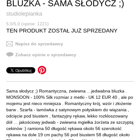
BLUZKA - SAMA SŁODYCZ ;)
studiolepianka
5,0/5,0 (opinie: 1221)
TEN PRODUKT ZOSTAŁ JUŻ SPRZEDANY
Napisz do sprzedawcy
Zobacz opinie o sprzedawcy
Sama słodycz ;) Romantyczna, zwiewna …jedwabna bluzka .
MONSOON - 100% Silk rozmiar z metki - UK 12 EUR 40 , ale po
mojemu jest nieco mniejsza . Romantyczny krój, wzór i złożenie
barw . Szarfa - lamówka z satynowym połyskiem do wiązania ,
odcięcie pod biustem , fantazyjny rękaw, lekko rozkloszowany
dół … jakościowy jedwab - zwiewna mgiełka żorżeta ze szczyptą
cekinów :) ramiona 50 długość rękawa okolo 56 szerokość
rękawa na dole 19 cm pachy 56 pod biustem 58 długość około