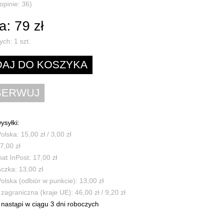
opinie: 36)
: 79 zł
ych:
1
szt.
ysyłki:
olska: 15,00 zł / 3,00 zł
7,00 zł
t InPost: 17,00 zł
czka: 13,00 zł
olska (odbiór w punkcie): 13,00 zł
zagraniczna (kraje UE): 46,00 zł / 9,20 zł
nastąpi w ciągu 3 dni roboczych