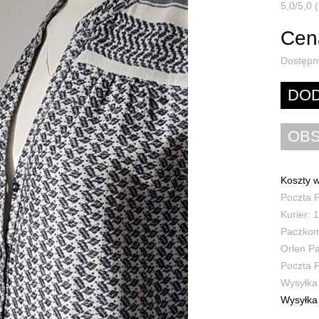
5,0/5,0 (
Cena
Dostępn
Koszty w
Poczta P
Kurier: 1
Paczkoma
Orlen Pa
Poczta P
Wysyłka 
Wysyłka 