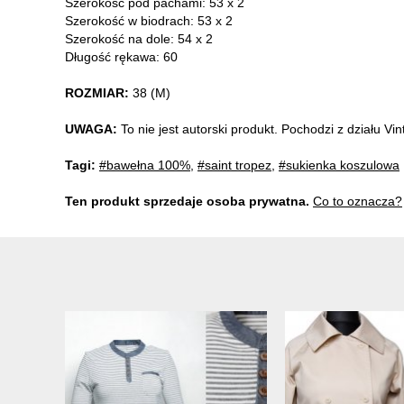
Szerokość pod pachami: 53 x 2
Szerokość w biodrach: 53 x 2
Szerokość na dole: 54 x 2
Długość rękawa: 60
ROZMIAR:
38 (M)
UWAGA:
To nie jest autorski produkt. Pochodzi z działu V
Tagi:
#bawełna 100%
,
#saint tropez
,
#sukienka koszulowa
Ten produkt sprzedaje osoba prywatna.
Co to oznacza?