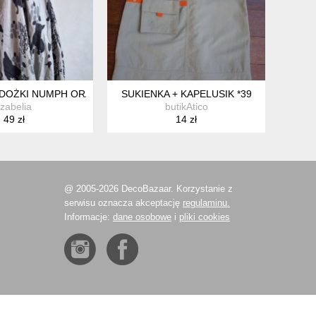
DOŻKI NUMPH ORAZ
SUKIENKA + KAPELUSIK *39
Izabelia
butikAtico
49 zł
14 zł
@ 2005-2026 DecoBazaar. Korzystanie z
serwisu oznacza akceptację
regulaminu.
Informacje:
dane osobowe
i
pliki cookies