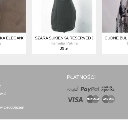
RKA ELEGANCKA LEN XS
SZARA SUKIENKA RESERVED XS
CUDNE BUL
a
Kamelia Patrini
39 zł
PŁATNOŚCI
ć
awać
 w DecoBazaar