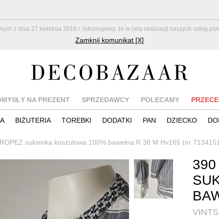
z dnia 27 kwietnia 2016 r. informujemy, że w celu realizacji naszych usług pr
Zamknij komunikat [X]
OMYSŁY NA PREZENT
SPRZEDAWCY
POLECAMY
PRZECE
IA
BIŻUTERIA
TOREBKI
DODATKI
PAN
DZIECKO
DO
TROPEZ sukienka koszulowa 100% bawełna R 38 M Hv165 (nr 713415
390
SUK
BAW
VINTS