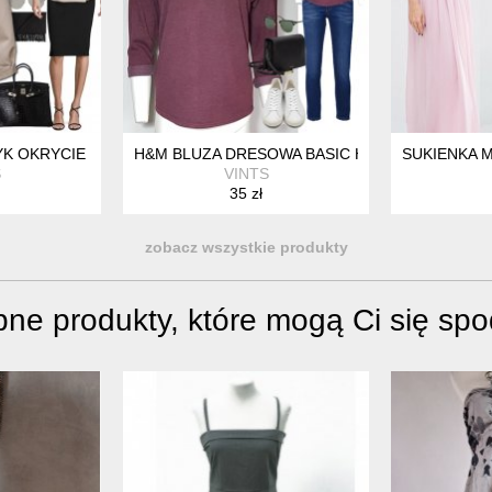
 BAWEŁNA S/XS HP_50
YK OKRYCIE WIOSENNE BEŻ R 38 HP_134
H&M BLUZA DRESOWA BASIC HV224
SUKIENKA M
S
VINTS
35 zł
zobacz wszystkie produkty
ne produkty, które mogą Ci się sp