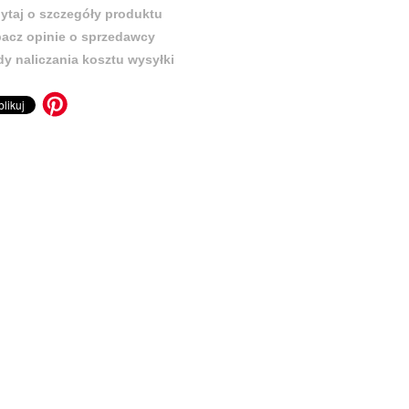
ytaj o szczegóły produktu
acz opinie o sprzedawcy
y naliczania kosztu wysyłki