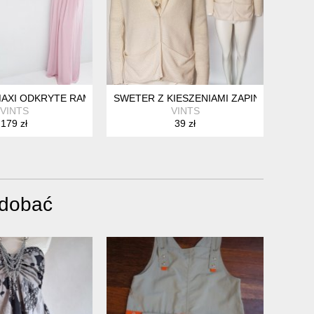
AXI ODKRYTE RAMIONA ODPINANE RAMIĄCZKA GORSET LILA RÓŻ 
SWETER Z KIESZENIAMI ZAPINANY NA K
VINTS
VINTS
179 zł
39 zł
odobać