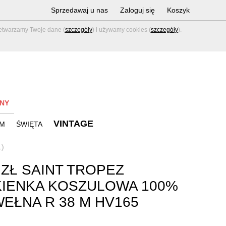
Sprzedawaj u nas
Zaloguj się
Koszyk
zetwarzamy Twoje dane (
szczegóły
) i używamy cookies (
szczegóły
).
NY
VINTAGE
M
ŚWIĘTA
1)
 ZŁ SAINT TROPEZ
IENKA KOSZULOWA 100%
EŁNA R 38 M HV165