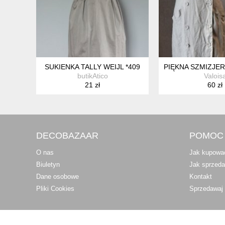
SUKIENKA TALLY WEIJL *409
PIĘKNA SZMIZJE
butikAtico
Valois
21 zł
60 zł
DECOBAZAAR
POMOC
O nas
Jak kupowa
Biuletyn
Jak sprzed
Dane osobowe
Kontakt
Pliki Cookies
Sprzedawaj