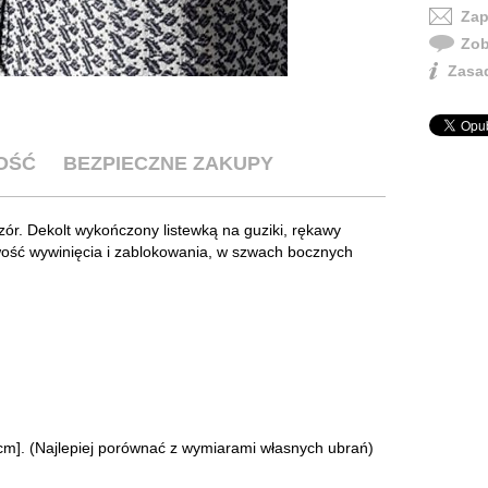
Zap
Zob
Zasad
OŚĆ
BEZPIECZNE ZAKUPY
zór. Dekolt wykończony listewką na guziki, rękawy
ość wywinięcia i zablokowania, w szwach bocznych
 (Najlepiej porównać z wymiarami własnych ubrań)