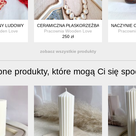
NY LUDOWY
CERAMICZNA PŁASKORZEŹBA OBRAZ
NACZYNIE 
den Love
Pracownia Wooden Love
Pracown
250 zł
zobacz wszystkie produkty
ne produkty, które mogą Ci się sp