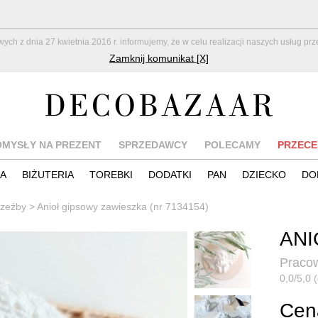
z dnia 27 kwietnia 2016 r. informujemy, że w celu realizacji naszych usług pr
Zamknij komunikat [X]
OMYSŁY NA PREZENT
SPRZEDAWCY
POLECAMY
PRZECE
IA
BIŻUTERIA
TOREBKI
DODATKI
PAN
DZIECKO
DO
 rzeźby
>
Anioł gipsowy zawieszka (nr 7134154)
ANI
Praco
0,0/5,0 (
Cena