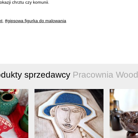
kazji chrztu czy komunii.
nt
,
#gipsowa figurka do malowania
odukty sprzedawcy
Pracownia Wood