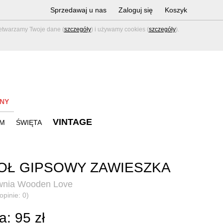
Sprzedawaj u nas
Zaloguj się
Koszyk
zetwarzamy Twoje dane (
szczegóły
) i używamy cookies (
szczegóły
).
NY
VINTAGE
M
ŚWIĘTA
OŁ GIPSOWY ZAWIESZKA
wnia Wooden Love
opinie: 0)
: 95 zł