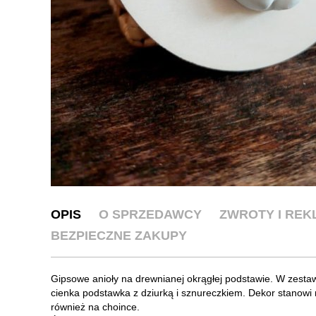
OPIS
O SPRZEDAWCY
ZWROTY I RE
BEZPIECZNE ZAKUPY
Gipsowe anioły na drewnianej okrągłej podstawie. W zestaw
cienka podstawka z dziurką i sznureczkiem. Dekor stanowi
również na choince.