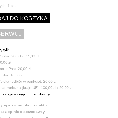
ych:
1
szt.
ysyłki:
olska: 20,00 zł / 4,00 zł
0,00 zł
t InPost: 20,00 zł
czka: 16,00 zł
olska (odbiór w punkcie): 20,00 zł
zagraniczna (kraje UE): 100,00 zł / 20,00 zł
nastąpi w ciągu 5 dni roboczych
ytaj o szczegóły produktu
acz opinie o sprzedawcy