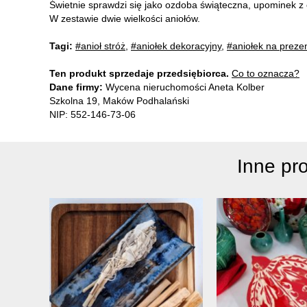
Świetnie sprawdzi się jako ozdoba świąteczna, upominek z o
W zestawie dwie wielkości aniołów.
Tagi:
#anioł stróż
,
#aniołek dekoracyjny
,
#aniołek na preze
Ten produkt sprzedaje przedsiębiorca.
Co to oznacza?
Dane firmy:
Wycena nieruchomości Aneta Kolber
Szkolna 19, Maków Podhalański
NIP: 552-146-73-06
Inne pr