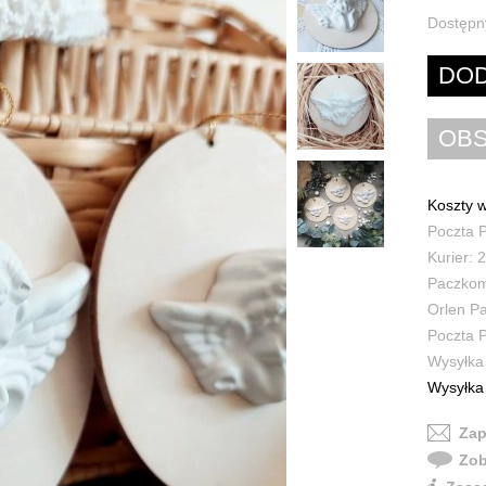
Dostępn
Koszty w
Poczta P
Kurier: 2
Paczkoma
Orlen Pa
Poczta P
Wysyłka 
Wysyłka 
Zap
Zob