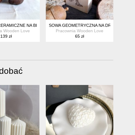
CERAMICZNE NA BIŻUTERIĘ
SOWA GEOMETRYCZNA NA DREWNIE
ia Wooden Love
Pracownia Wooden Love
139 zł
65 zł
odobać