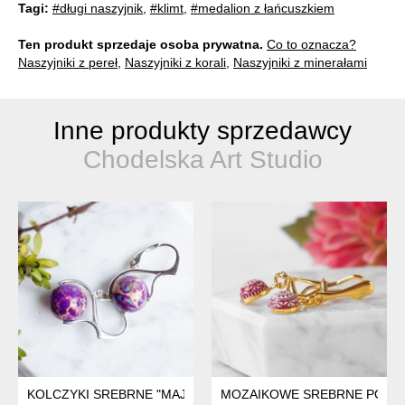
Tagi:
#długi naszyjnik
,
#klimt
,
#medalion z łańcuszkiem
Ten produkt sprzedaje osoba prywatna.
Co to oznacza?
Naszyjniki z pereł
,
Naszyjniki z korali
,
Naszyjniki z minerałami
Inne produkty sprzedawcy
Chodelska Art Studio
KOLCZYKI SREBRNE "MAJESTIC VIOLET "
MOZAIKOWE SREBRNE POZŁAC