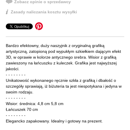
Zobacz opinie o sprzedawcy
Zasady naliczania kosztu wysyłki
Bardzo efektowny, duży naszyjnik z oryginalną grafiką
artystyczną, zatopioną pod wypukłym szkiełkiem dającym efekt
3D, w oprawie w kolorze antycznego srebra. Wisior z grafiką
zawieszony na łańcuszku z kuleczek. Grafika jest najwyższej
jakości.
- - - - - - - -
Unikatowość wykonanego ręcznie szkła z grafiką i dbałość o
szczegóły sprawiają, iż biżuteria ta jest niespotykana i jedyna w
swoim rodzaju.
- - - - - - - -
Wisior: średnica: 4,8 cm 5,8 cm
Łańcuszek 70 cm
- - - - - - - -
Elegancko zapakowany. Idealny i gotowy na prezent.