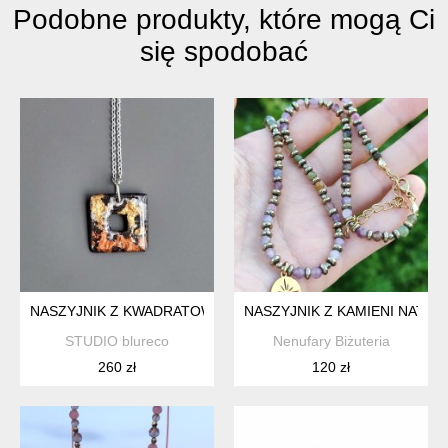
Podobne produkty, które mogą Ci
się spodobać
NASZYJNIK Z KWADRATOWYM WISIORKIEM, KOLEKCJA OGIE
NASZYJNIK Z KAMIENI NATU
STUDIO blureco
Nenufary Biżuteria
260 zł
120 zł