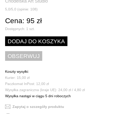
Chodelska Art Studio
5,0/5,0 (opinie: 108)
Cena: 95 zł
Dostępnych:
1
szt.
Koszty wysyłki:
Kurier: 15,00 zł
Paczkomat InPost: 12,00 zł
Wysyłka zagraniczna (kraje UE): 24,00 zł / 4,80 zł
Wysyłka nastąpi w ciągu 5 dni roboczych
Zapytaj o szczegóły produktu