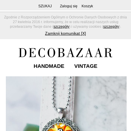
SZUKAJ
Zaloguj się
Koszyk
Zgodnie z Rozporządzeniem Ogólnym o Ochronie Danych Osobowych z dnia
27 kwietnia 2016 r. informujemy, że w celu realizacji naszych usług
przetwarzamy Twoje dane (
szczegóły
) i używamy cookies (
szczegóły
).
Zamknij komunikat [X]
HANDMADE
VINTAGE