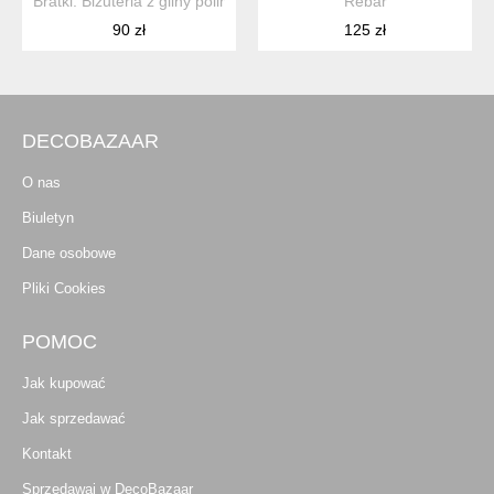
Bratki. Biżuteria z gliny polimerowej
Rebar
90 zł
125 zł
DECOBAZAAR
O nas
Biuletyn
Dane osobowe
Pliki Cookies
POMOC
Jak kupować
Jak sprzedawać
Kontakt
Sprzedawaj w DecoBazaar