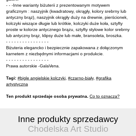
- - -Inne warianty biżuterii z prezentowanym motywem
graficznym : naszyjnik (kwadratowy, okrągły, kolory srebrny lub
antyczny brąz), naszyjnik okrągły duży na drewnie, pierścionek,
kolczyki wiszące długie lub krótkie, kolczyki duże koła, sztyfty
proste w kolorze antycznego brązu, sztyfty stylowe kolor srebrny
lub antyczny brąz, klipsy duże lub małe, bransoleta, broszka.
- - - - - - - - - - - - - - - -
Biżuteria elegancko i bezpiecznie zapakowana z dołączonym
karnetem z niezbędnymi informacjami o produkcie.
- - - - - - - - - - - - - - - -
Prawa autorskie -GalaVena.
Tagi:
#bigle angielskie kolczyki
,
#czarno-biały
,
#grafika
artystyczna
Ten produkt sprzedaje osoba prywatna.
Co to oznacza?
Inne produkty sprzedawcy
Chodelska Art Studio