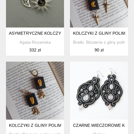
ASYMETRYCZNE KOLCZYKI SŁOŃCE I KSIĘŻYC OBSYDIAN ZŁ
KOLCZYKI Z GLINY POLIMERO
Agata-Rozanska
Bratki. Biżuteria z gliny polimer
332 zł
90 zł
KOLCZYKI Z GLINY POLIMEROWEJ KSIĄŻKI
CZARNE WIECZOROWE KOLCZ