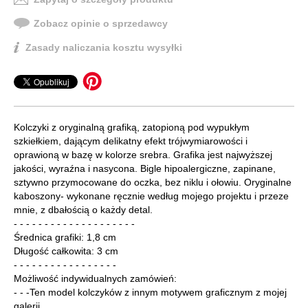
Zobacz opinie o sprzedawcy
Zasady naliczania kosztu wysyłki
Kolczyki z oryginalną grafiką, zatopioną pod wypukłym
szkiełkiem, dającym delikatny efekt trójwymiarowości i
oprawioną w bazę w kolorze srebra. Grafika jest najwyższej
jakości, wyraźna i nasycona. Bigle hipoalergiczne, zapinane,
sztywno przymocowane do oczka, bez niklu i ołowiu. Oryginalne
kaboszony- wykonane ręcznie według mojego projektu i przeze
mnie, z dbałością o każdy detal.
- - - - - - - - - - - - - - - - - - - -
Średnica grafiki: 1,8 cm
Długość całkowita: 3 cm
- - - - - - - - - - - - - - - - -
Możliwość indywidualnych zamówień:
- - -Ten model kolczyków z innym motywem graficznym z mojej
galerii.