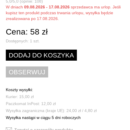
5,0/5,0 (opinie: 108)
W dniach
09.08.2026 - 17.08.2026
sprzedawca ma urlop. Jeśli
kupisz ten produkt podczas trwania urlopu, wysyłka będzie
zrealizowana po 17.08.2026.
Cena: 58 zł
Dostępnych:
1
szt.
Koszty wysyłki:
Kurier: 15,00 zł
Paczkomat InPost: 12,00 zł
Wysyłka zagraniczna (kraje UE): 24,00 zł / 4,80 zł
Wysyłka nastąpi w ciągu 5 dni roboczych
Zapytaj o szczegóły produktu