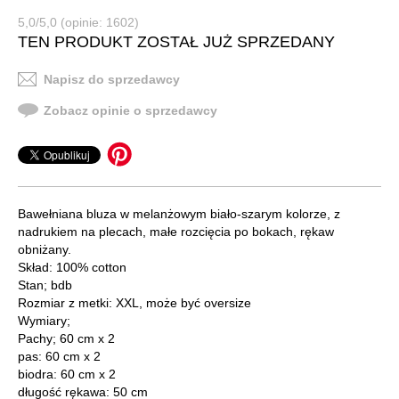
5,0/5,0 (opinie: 1602)
TEN PRODUKT ZOSTAŁ JUŻ SPRZEDANY
Napisz do sprzedawcy
Zobacz opinie o sprzedawcy
Bawełniana bluza w melanżowym biało-szarym kolorze, z
nadrukiem na plecach, małe rozcięcia po bokach, rękaw
obniżany.
Skład: 100% cotton
Stan; bdb
Rozmiar z metki: XXL, może być oversize
Wymiary;
Pachy; 60 cm x 2
pas: 60 cm x 2
biodra: 60 cm x 2
długość rękawa: 50 cm