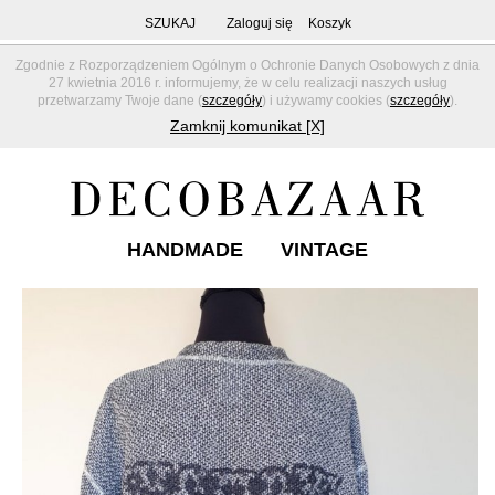
SZUKAJ
Zaloguj się
Koszyk
Zgodnie z Rozporządzeniem Ogólnym o Ochronie Danych Osobowych z dnia
27 kwietnia 2016 r. informujemy, że w celu realizacji naszych usług
przetwarzamy Twoje dane (
szczegóły
) i używamy cookies (
szczegóły
).
Zamknij komunikat [X]
HANDMADE
VINTAGE