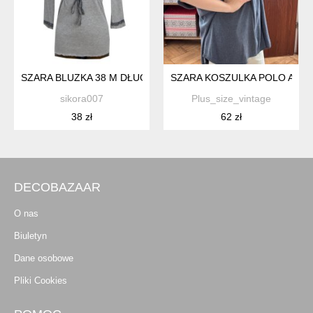
SZARA BLUZKA 38 M DŁUGI RĘKAW KORONKA
SZARA KOSZULKA POLO AVENUE
sikora007
Plus_size_vintage
38 zł
62 zł
DECOBAZAAR
O nas
Biuletyn
Dane osobowe
Pliki Cookies