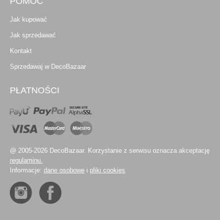
POMOC
Jak kupować
Jak sprzedawać
Kontakt
Sprzedawaj w DecoBazaar
PŁATNOŚCI
@ 2005-2026 DecoBazaar. Korzystanie z serwisu oznacza akceptację
regulaminu.
Informacje:
dane osobowe
i
pliki cookies