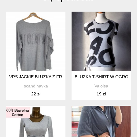
VRS JACKIE BLUZKA Z FRĘDZLAMI SZARA 46 XXXL
BLUZKA T-SHIRT W OGROMNE
scandinavka
Valoisa
22 zł
19 zł