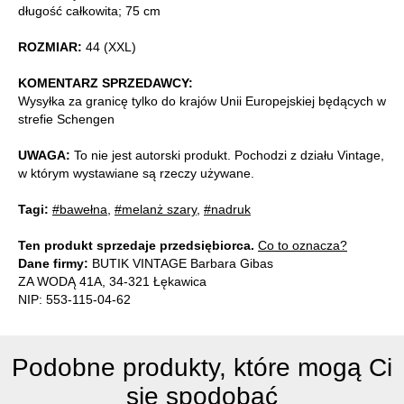
długość całkowita; 75 cm
ROZMIAR:
44 (XXL)
KOMENTARZ SPRZEDAWCY:
Wysyłka za granicę tylko do krajów Unii Europejskiej będących w
strefie Schengen
UWAGA:
To nie jest autorski produkt. Pochodzi z działu Vintage,
w którym wystawiane są rzeczy używane.
Tagi:
#bawełna
,
#melanż szary
,
#nadruk
Ten produkt sprzedaje przedsiębiorca.
Co to oznacza?
Dane firmy:
BUTIK VINTAGE Barbara Gibas
ZA WODĄ 41A, 34-321 Łękawica
NIP: 553-115-04-62
Podobne produkty, które mogą Ci
się spodobać