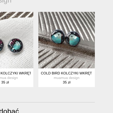
ign
KOLCZYKI WKRĘTKI NA IMIENINY
COLD BIRD KOLCZYKI WKRĘTKI DLA STU
mua design
muamua design
35 zł
35 zł
odobać