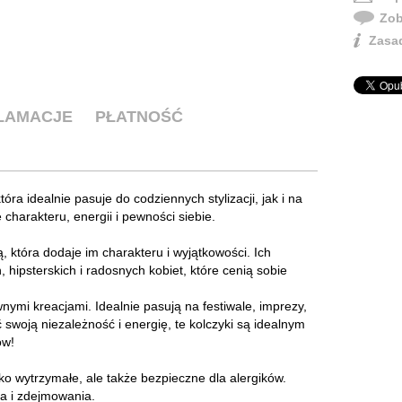
Zob
Zasad
KLAMACJE
PŁATNOŚĆ
która idealnie pasuje do codziennych stylizacji, jak i na
charakteru, energii i pewności siebie.
ą, która dodaje im charakteru i wyjątkowości. Ich
, hipsterskich i radosnych kobiet, które cenią sobie
ymi kreacjami. Idealnie pasują na festiwale, imprezy,
ć swoją niezależność i energię, te kolczyki są idealnym
ów!
lko wytrzymałe, ale także bezpieczne dla alergików.
ia i zdejmowania.