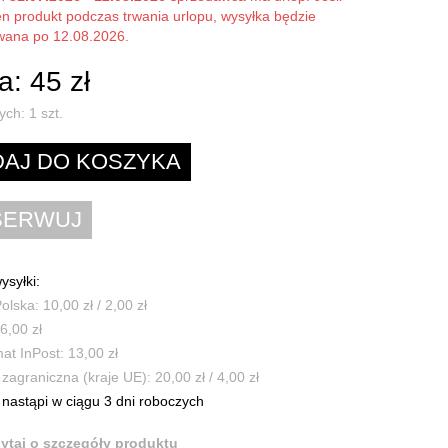
en produkt podczas trwania urlopu, wysyłka będzie
owana po 12.08.2026.
: 45 zł
ych:
1
szt.
ysyłki:
olska: 10,00 zł / 2,00 zł
6,00 zł
t InPost: 13,00 zł
zagraniczna (kraje UE): 20,00 zł / 4,00 zł
nastąpi w ciągu 3 dni roboczych
ytaj o szczegóły produktu