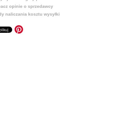
acz opinie o sprzedawcy
y naliczania kosztu wysyłki