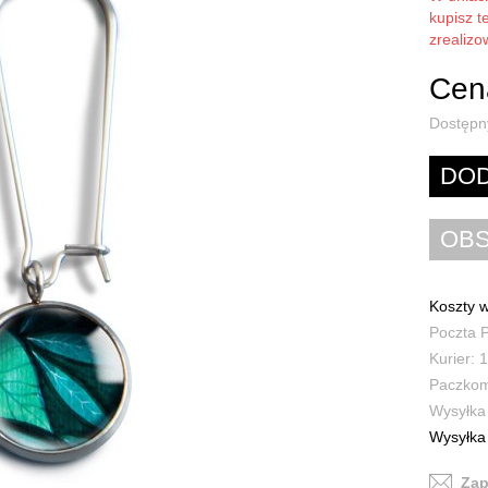
kupisz t
zrealiz
Cena
Dostępn
Koszty w
Poczta P
Kurier: 1
Paczkoma
Wysyłka 
Wysyłka 
Zap