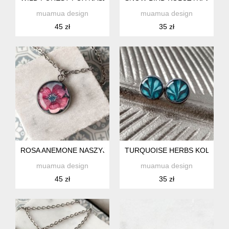
muamua design
muamua design
45 zł
35 zł
ROSA ANEMONE NASZYJNIK NA SPECJALNĄ OKAZJĘ
TURQUOISE HERBS KOLCZYKI
muamua design
muamua design
45 zł
35 zł