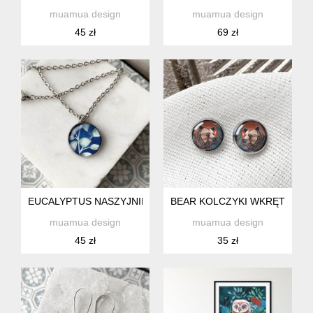
muamua design
muamua design
45 zł
69 zł
EUCALYPTUS NASZYJNIK NA RODZINNY OBIAD
BEAR KOLCZYKI WKRĘTKI NA
muamua design
muamua design
45 zł
35 zł