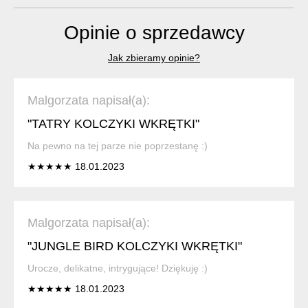
Opinie o sprzedawcy
Jak zbieramy opinie?
Malgorzata napisał(a):
"TATRY KOLCZYKI WKRĘTKI"
Na pewno na tej parze nie poprzestanę :)
★★★★★ 18.01.2023
Malgorzata napisał(a):
"JUNGLE BIRD KOLCZYKI WKRĘTKI"
Urocze, delikatne, intrygujące! Dziękuję :)
★★★★★ 18.01.2023