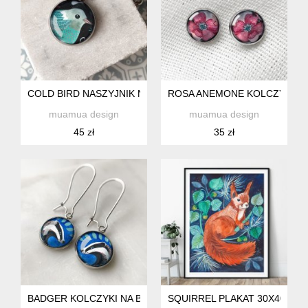
COLD BIRD NASZYJNIK NA ROMANTYCZNĄ RANDKĘ
ROSA ANEMONE KOLCZYKI WK
muamua design
muamua design
45 zł
35 zł
BADGER KOLCZYKI NA BOHO FESTIWAL
SQUIRREL PLAKAT 30X40