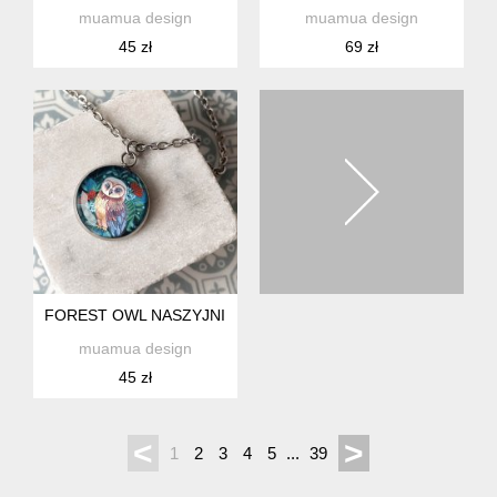
muamua design
muamua design
45 zł
69 zł
FOREST OWL NASZYJNIK DLA ELEGANCKIEJ KOBIETY
muamua design
45 zł
<
>
1
2
3
4
5
...
39