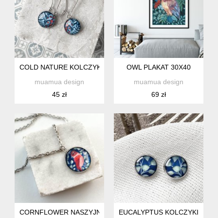
COLD NATURE KOLCZYKI NA DZIEŃ MAMY
OWL PLAKAT 30X40
muamua design
muamua design
45 zł
69 zł
CORNFLOWER NASZYJNIK DLA NASTOLATKI
EUCALYPTUS KOLCZYKI WKRĘ