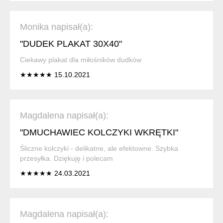
Monika napisał(a):
"DUDEK PLAKAT 30X40"
Ciekawy plakat dla miłośników dudków
★★★★★ 15.10.2021
Magdalena napisał(a):
"DMUCHAWIEC KOLCZYKI WKRĘTKI"
Śliczne kolczyki - delikatne, ale efektowne. Szybka
przesyłka. Dziękuję i polecam
★★★★★ 24.03.2021
Magdalena napisał(a):