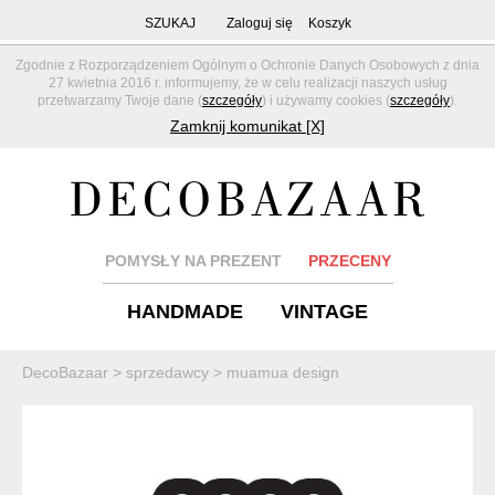
SZUKAJ
Zaloguj się
Koszyk
Zgodnie z Rozporządzeniem Ogólnym o Ochronie Danych Osobowych z dnia
27 kwietnia 2016 r. informujemy, że w celu realizacji naszych usług
przetwarzamy Twoje dane (
szczegóły
) i używamy cookies (
szczegóły
).
Zamknij komunikat [X]
POMYSŁY NA PREZENT
PRZECENY
HANDMADE
VINTAGE
DecoBazaar
>
sprzedawcy
>
muamua design