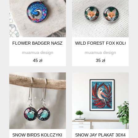
FLOWER BADGER NASZYJNIK DLA NIEJ
WILD FOREST FOX KOLCZYKI
muamua design
muamua design
45 zł
35 zł
SNOW BIRDS KOLCZYKI NA DZIEŃ KOBIET
SNOW JAY PLAKAT 30X40