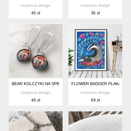
muamua design
muamua design
45 zł
35 zł
BEAR KOLCZYKI NA SPECJALNĄ OKAZJĘ
FLOWER BADGER PLAKAT 30
muamua design
muamua design
45 zł
69 zł