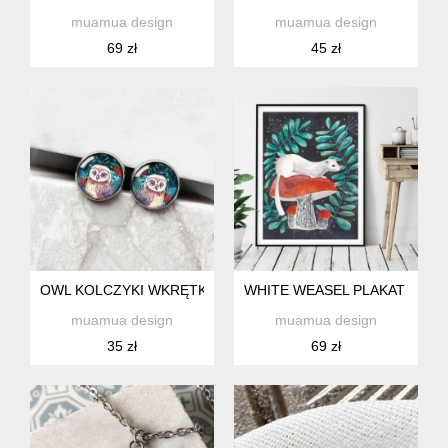
muamua design
muamua design
69 zł
45 zł
OWL KOLCZYKI WKRĘTKI DLA NASTOLATKI
WHITE WEASEL PLAKAT 30X4
muamua design
muamua design
35 zł
69 zł