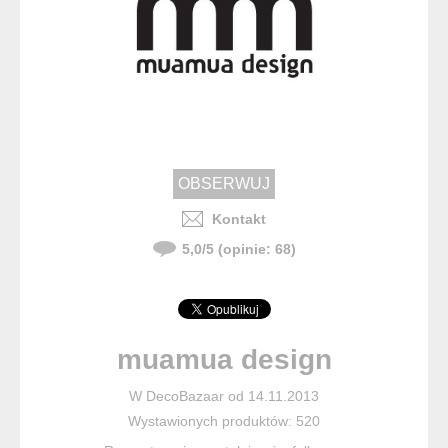
Kontakt
5,0
/
5
(opinie:
68
)
muamua design
W DecoBazaar od 14.11.2013
Wystawionych produktów: 520