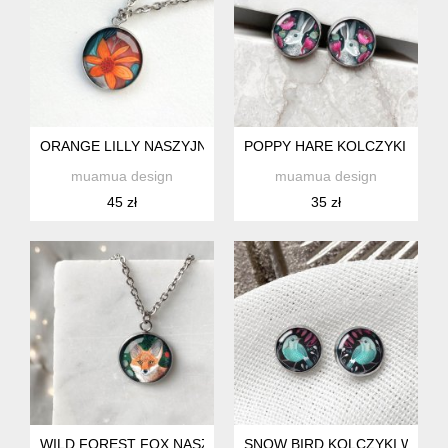
ORANGE LILLY NASZYJNIK NA ROMANTYCZNĄ RANDKĘ
POPPY HARE KOLCZYKI WKR
muamua design
muamua design
45 zł
35 zł
WILD FOREST FOX NASZYJNIK NA URODZINY
SNOW BIRD KOLCZYKI WKRĘTK