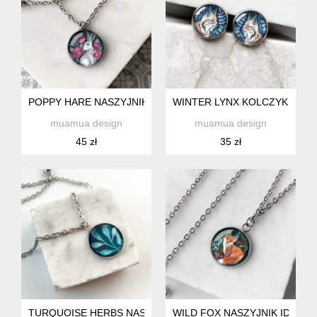
POPPY HARE NASZYJNIK DLA NIEJ
WINTER LYNX KOLCZYKI WKR
muamua design
muamua design
45 zł
35 zł
TURQUOISE HERBS NASZYJNIK DLA DZIEWCZYNKI
WILD FOX NASZYJNIK IDEAL