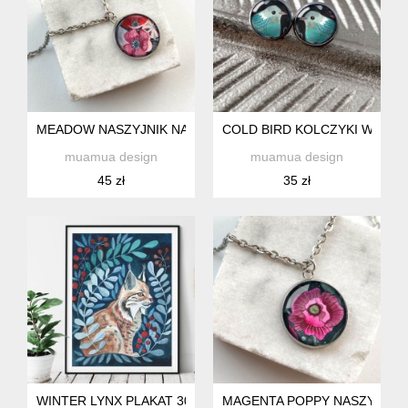
MEADOW NASZYJNIK NA SPECJALNĄ OKAZJĘ
COLD BIRD KOLCZYKI WKRĘT
muamua design
muamua design
45 zł
35 zł
WINTER LYNX PLAKAT 30X40
MAGENTA POPPY NASZYJNIK 