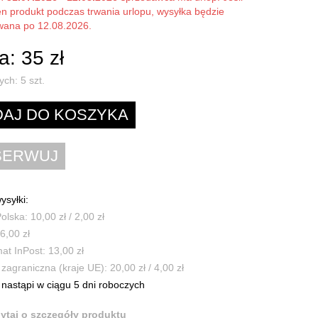
en produkt podczas trwania urlopu, wysyłka będzie
owana po 12.08.2026.
: 35 zł
ych:
5
szt.
ysyłki:
olska: 10,00 zł / 2,00 zł
6,00 zł
t InPost: 13,00 zł
zagraniczna (kraje UE): 20,00 zł / 4,00 zł
nastąpi w ciągu 5 dni roboczych
ytaj o szczegóły produktu