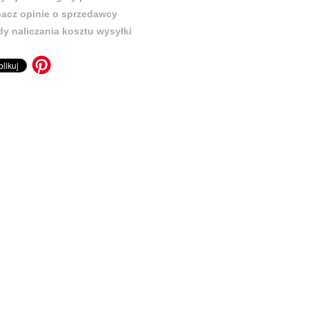
acz opinie o sprzedawcy
y naliczania kosztu wysyłki