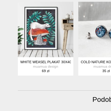
WHITE WEASEL PLAKAT 30X40
COLD NATURE KO
muamua design
muamua de
69 zł
35 zł
Podob