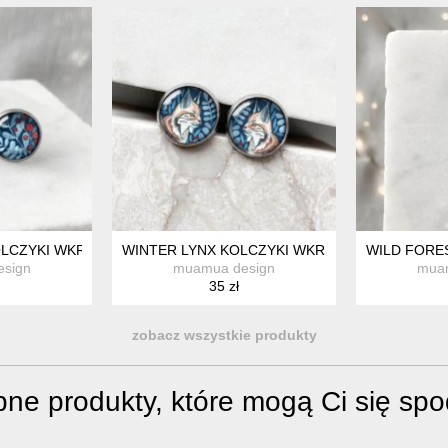
LCZYKI WKRĘTKI NA DZIEŃ KOBIET
WINTER LYNX KOLCZYKI WKRĘTKI DLA ELEGAN
WILD FORE
sign
muamua design
mua
35 zł
zobacz wszystkie produkty
ne produkty, które mogą Ci się sp