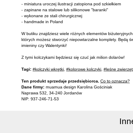
- miniatura uroczej ilustracji zatopiona pod szkiełkiem
- zapinane na stalowe lub silikonowe "baranki"
- wykonane ze stali chirurgicznej
- handmade in Poland
W butiku znajdziesz wiele różnych elementów biżuteryjnyc
których możesz stworzyć niepowtarzalne komplety. Będą ś
imieniny czy Walentynki!
Z tymi kolczykami będziesz się czuć jak milion dolarów!
Tagi:
#kolczyki wkrętki
,
#kolorowe kolczyki
,
#leśne zwierzę
Ten produkt sprzedaje przedsiębiorca.
Co to oznacza?
Dane firmy:
muamua design Karolina Gościniak
Naprawa 532, 34-240 Jordanów
NIP: 937-246-71-53
Inn