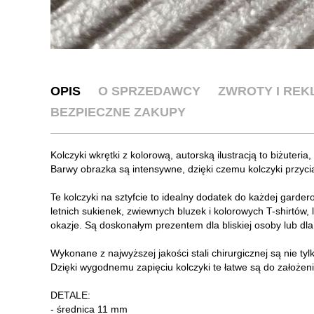
OPIS
O SPRZEDAWCY
ZWROTY I RE
BEZPIECZNE ZAKUPY
Kolczyki wkrętki z kolorową, autorską ilustracją to biżuteria
Barwy obrazka są intensywne, dzięki czemu kolczyki przycią
Te kolczyki na sztyfcie to idealny dodatek do każdej garde
letnich sukienek, zwiewnych bluzek i kolorowych T-shirtów,
okazje. Są doskonałym prezentem dla bliskiej osoby lub dla
Wykonane z najwyższej jakości stali chirurgicznej są nie ty
Dzięki wygodnemu zapięciu kolczyki te łatwe są do założen
DETALE:
- średnica 11 mm