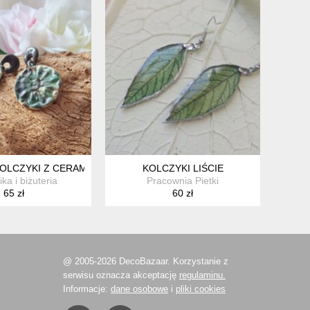
KOLCZYKI Z CERAMIKI ARTYSTYCZNEJ, STRUKTURALNE TLENKI
KOLCZYKI LIŚCIE
ka i biżuteria
Pracownia Pietki
65 zł
60 zł
@ 2005-2026 DecoBazaar. Korzystanie z
serwisu oznacza akceptację
regulaminu.
Informacje:
dane osobowe
i
pliki cookies