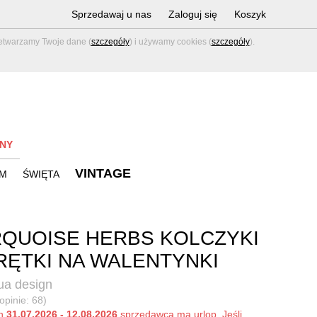
Sprzedawaj u nas
Zaloguj się
Koszyk
zetwarzamy Twoje dane (
szczegóły
) i używamy cookies (
szczegóły
).
NY
VINTAGE
M
ŚWIĘTA
QUOISE HERBS KOLCZYKI
ĘTKI NA WALENTYNKI
a design
opinie: 68)
ch
31.07.2026 - 12.08.2026
sprzedawca ma urlop. Jeśli