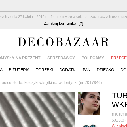
z dnia 27 kwietnia 2016 r. informujemy, że w celu realizacji naszych usług pr
Zamknij komunikat [X]
OMYSŁY NA PREZENT
SPRZEDAWCY
POLECAMY
PRZECE
IA
BIŻUTERIA
TOREBKI
DODATKI
PAN
DZIECKO
DO
quoise Herbs kolczyki wkrętki na walentynki (nr 7017946)
TUR
WKR
muamu
5,0/5,0 (
W dnia