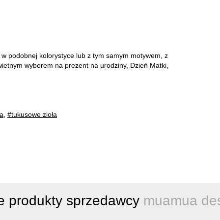
h w podobnej kolorystyce lub z tym samym motywem, z
wietnym wyborem na prezent na urodziny, Dzień Matki,
ta
,
#tukusowe zioła
e produkty sprzedawcy
muamua des