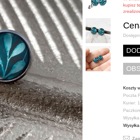
kupisz t
zrealiz
Cena
Dostępn
Koszty w
Poczta P
Kurier: 1
Paczkoma
Wysyłka 
Wysyłka 
Zap