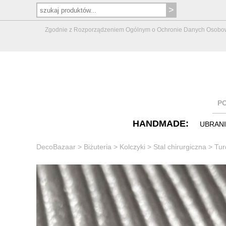
Zgodnie z Rozporządzeniem Ogólnym o Ochronie Danych Osobowych 
P
HANDMADE:
UBRAN
DecoBazaar
>
Biżuteria
>
Kolczyki
>
Stal chirurgiczna
>
Tur