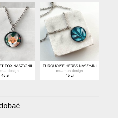
CKIEJ KOBIETY
ST FOX NASZYJNIK NA URODZINY
TURQUOISE HERBS NASZYJNIK DLA DZIE
mua design
muamua design
45 zł
45 zł
odobać