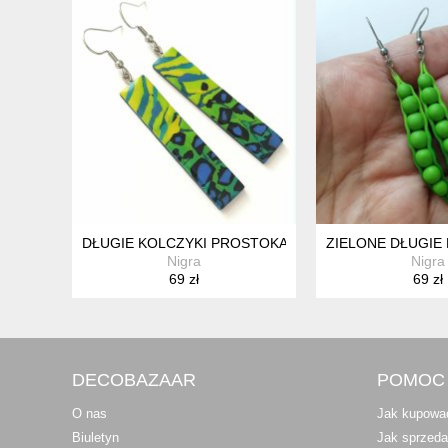
DŁUGIE KOLCZYKI PROSTOKĄTY ZIELONE NIEBIESKI
ZIELONE DŁUGIE
Nigra
Nigra
69 zł
69 zł
DECOBAZAAR
POMOC
O nas
Jak kupowa
Biuletyn
Jak sprzed