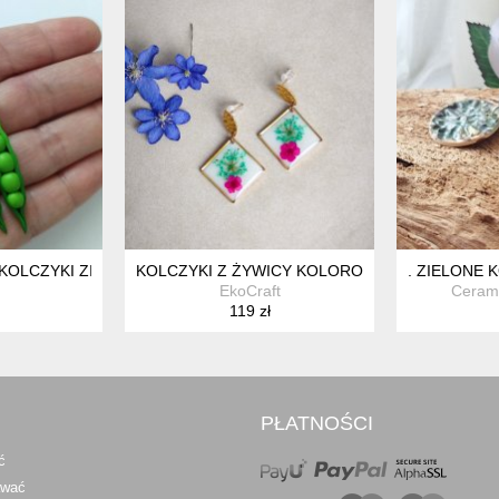
E
 KOLCZYKI ZIELONY GROSZEK
KOLCZYKI Z ŻYWICY KOLOROWE KWADRATY
. ZIELONE 
EkoCraft
Cerami
119 zł
PŁATNOŚCI
ć
awać