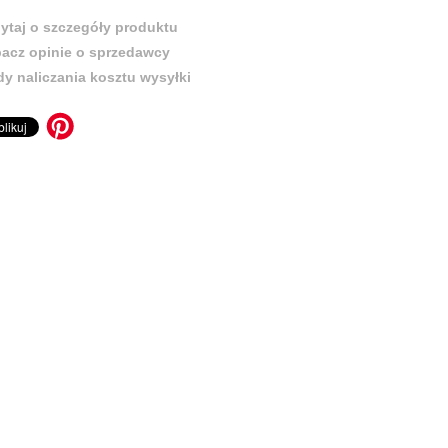
ytaj o szczegóły produktu
acz opinie o sprzedawcy
y naliczania kosztu wysyłki