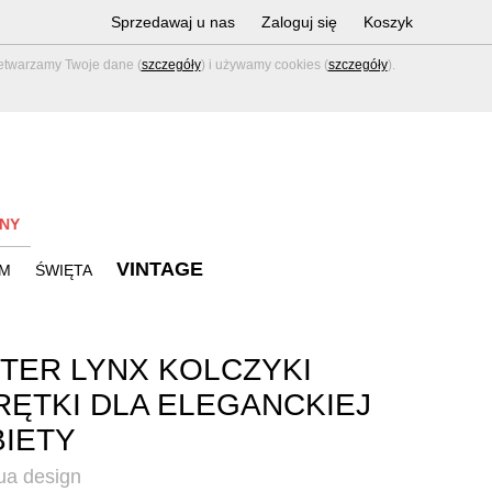
Sprzedawaj u nas
Zaloguj się
Koszyk
zetwarzamy Twoje dane (
szczegóły
) i używamy cookies (
szczegóły
).
NY
VINTAGE
M
ŚWIĘTA
TER LYNX KOLCZYKI
ĘTKI DLA ELEGANCKIEJ
IETY
a design