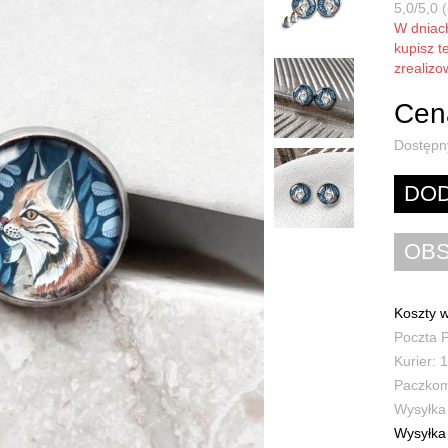
5,0/5,0 (
W dnia
kupisz t
zrealiz
Cena
Dostępn
Koszty w
Poczta P
Kurier: 1
Paczkoma
Wysyłka 
Wysyłka 