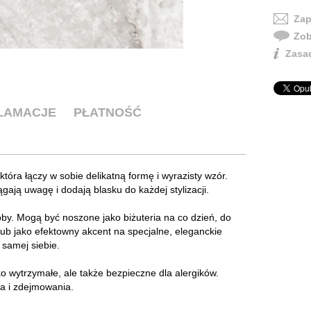
Zap
Zob
Zasad
KLAMACJE
PŁATNOŚĆ
, która łączy w sobie delikatną formę i wyrazisty wzór.
gają uwagę i dodają blasku do każdej stylizacji.
roby. Mogą być noszone jako biżuteria na co dzień, do
 lub jako efektowny akcent na specjalne, eleganckie
 samej siebie.
lko wytrzymałe, ale także bezpieczne dla alergików.
ia i zdejmowania.