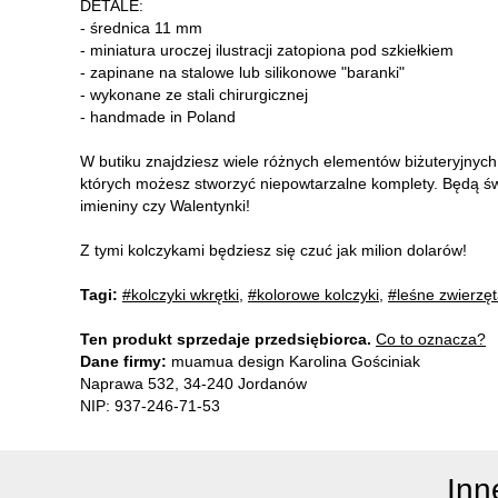
DETALE:
- średnica 11 mm
- miniatura uroczej ilustracji zatopiona pod szkiełkiem
- zapinane na stalowe lub silikonowe "baranki"
- wykonane ze stali chirurgicznej
- handmade in Poland
W butiku znajdziesz wiele różnych elementów biżuteryjnyc
których możesz stworzyć niepowtarzalne komplety. Będą ś
imieniny czy Walentynki!
Z tymi kolczykami będziesz się czuć jak milion dolarów!
Tagi:
#kolczyki wkrętki
,
#kolorowe kolczyki
,
#leśne zwierzę
Ten produkt sprzedaje przedsiębiorca.
Co to oznacza?
Dane firmy:
muamua design Karolina Gościniak
Naprawa 532, 34-240 Jordanów
NIP: 937-246-71-53
Inn