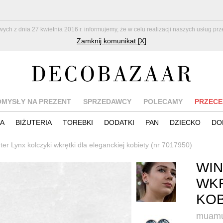
z dnia 27 kwietnia 2016 r. informujemy, że w celu realizacji naszych usług pr
Zamknij komunikat [X]
OMYSŁY NA PREZENT
SPRZEDAWCY
POLECAMY
PRZECE
IA
BIŻUTERIA
TOREBKI
DODATKI
PAN
DZIECKO
DO
ter Lynx kolczyki wkrętki dla eleganckiej kobiety (nr 7017950)
WIN
WKR
KOB
muamu