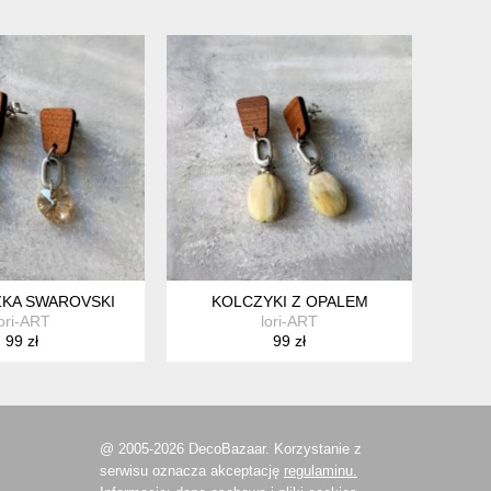
KA SWAROVSKI
KOLCZYKI Z OPALEM
lori-ART
lori-ART
99 zł
99 zł
@ 2005-2026 DecoBazaar. Korzystanie z
serwisu oznacza akceptację
regulaminu.