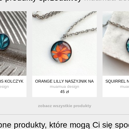
S KOLCZYKI WKRĘTKI NA WALENTYNKI
ORANGE LILLY NASZYJNIK NA ROMANTYCZNĄ 
SQUIRREL N
sign
muamua design
mua
45 zł
zobacz wszystkie produkty
ne produkty, które mogą Ci się sp