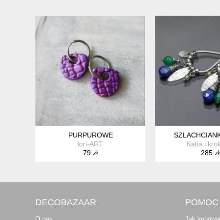
PURPUROWE
SZLACHCIANKI
lori-ART
Katia i kro
79 zł
285 zł
DECOBAZAAR
POMOC
O nas
Jak kupowa