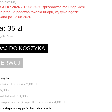
opinie: 68)
ch
31.07.2026 - 12.08.2026
sprzedawca ma urlop. Jeśli
en produkt podczas trwania urlopu, wysyłka będzie
owana po 12.08.2026.
: 35 zł
ych:
5
szt.
ysyłki:
olska: 10,00 zł / 2,00 zł
6,00 zł
t InPost: 13,00 zł
zagraniczna (kraje UE): 20,00 zł / 4,00 zł
nastąpi w ciągu 5 dni roboczych