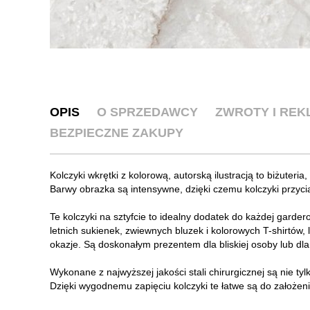
OPIS
O SPRZEDAWCY
ZWROTY I RE
BEZPIECZNE ZAKUPY
Kolczyki wkrętki z kolorową, autorską ilustracją to biżuteria
Barwy obrazka są intensywne, dzięki czemu kolczyki przycią
Te kolczyki na sztyfcie to idealny dodatek do każdej garde
letnich sukienek, zwiewnych bluzek i kolorowych T-shirtów,
okazje. Są doskonałym prezentem dla bliskiej osoby lub dla
Wykonane z najwyższej jakości stali chirurgicznej są nie ty
Dzięki wygodnemu zapięciu kolczyki te łatwe są do założen