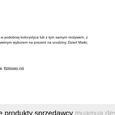
h w podobnej kolorystyce lub z tym samym motywem, z
wietnym wyborem na prezent na urodziny, Dzień Matki,
ta
,
#zimowy ryś
e produkty sprzedawcy
muamua des