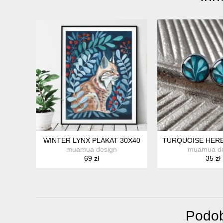
WINTER LYNX PLAKAT 30X40
TURQUOISE HERB
muamua design
muamua de
69 zł
35 zł
Podob