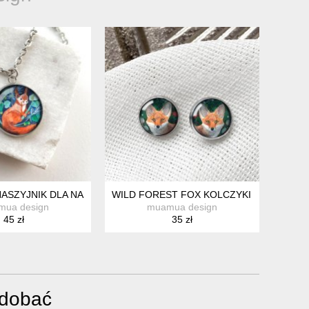
RANDKĘ
ASZYJNIK DLA NASTOLATKI
WILD FOREST FOX KOLCZYKI WKRĘTKI D
mua design
muamua design
45 zł
35 zł
odobać