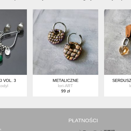
 VOL. 3
METALICZNE
SERDUSZ
kodyl
lori-ART
99 zł
PŁATNOŚCI
ć