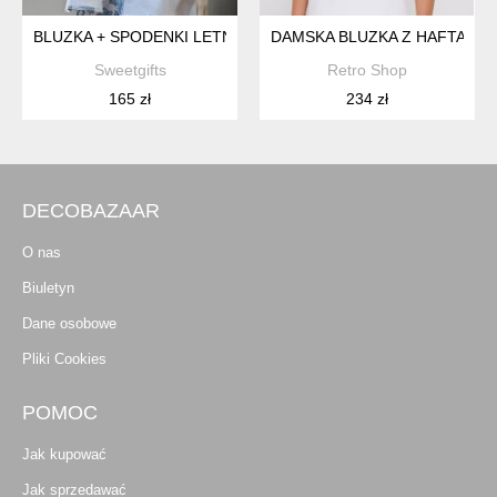
BLUZKA + SPODENKI LETNI KOMPLET
DAMSKA BLUZKA Z HAFTAMI
Sweetgifts
Retro Shop
165 zł
234 zł
DECOBAZAAR
O nas
Biuletyn
Dane osobowe
Pliki Cookies
POMOC
Jak kupować
Jak sprzedawać