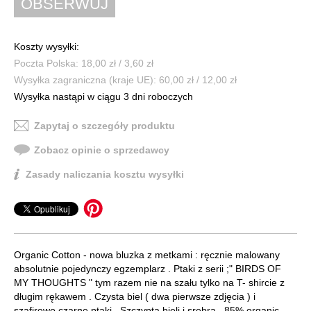
Koszty wysyłki:
Poczta Polska: 18,00 zł / 3,60 zł
Wysyłka zagraniczna (kraje UE): 60,00 zł / 12,00 zł
Wysyłka nastąpi w ciągu 3 dni roboczych
Zapytaj o szczegóły produktu
Zobacz opinie o sprzedawcy
Zasady naliczania kosztu wysyłki
Organic Cotton - nowa bluzka z metkami : ręcznie malowany
absolutnie pojedynczy egzemplarz . Ptaki z serii ;" BIRDS OF
MY THOUGHTS " tym razem nie na szału tylko na T- shircie z
długim rękawem . Czysta biel ( dwa pierwsze zdjęcia ) i
szafirowo czarne ptaki . Szczypta bieli i srebra . 85% organic