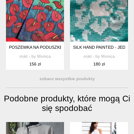
POSZEWKA NA PODUSZKĘ - AUTORSKA LIMITOWANA SERIA - 
SILK HAND PAINTED - JEDYN
máti - by Monica
máti - by Monica
156 zł
180 zł
zobacz wszystkie produkty
Podobne produkty, które mogą Ci
się spodobać