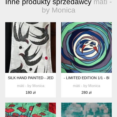
Inne produkty sprzedawcy
máti -
by Monica
SILK HAND PAINTED - JEDYNY TAKI - JEDWABNY SZAL RĘCZ
- LIMITED EDITION 1/1 - BLU
máti - by Monica
máti - by Monica
180 zł
280 zł