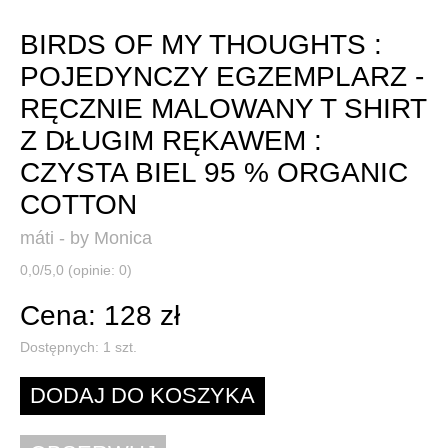
BIRDS OF MY THOUGHTS :
POJEDYNCZY EGZEMPLARZ -
RĘCZNIE MALOWANY T SHIRT
Z DŁUGIM RĘKAWEM :
CZYSTA BIEL 95 % ORGANIC
COTTON
máti - by Monica
0,0/5,0 (opinie: 0)
Cena: 128 zł
Dostępnych:
1
szt.