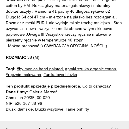
cotton by HM .Rozciągliwy materiał gatunkowy i naturalny ,
dobrze uszyty . Ramiona 41 pachy 46 długość rękawa 62
Długość 64 dół 47 cm - mierzone na płasko bez rozciągania .
Rozmiar z metki EUR L ale wydaje mi się trochę mniejsza . Stan
używania : nowa : wszystkie metki obecne w tym sklepowe
papierowe .Uwaga !!! Wszystkie rzeczy ręcznie malowane
pierzemy ręcznie w temperaturze 40 stopni
. Można prasować ;) GWARANCJA ORYGINALNOŚCI ;)
ROZMIAR:
38 (M)
Tagi:
#by monica hand painted
,
#ptaki sztuka organic cotton
,
#ręcznie malowana
,
#unikatowa bluzka
Ten produkt sprzedaje przedsiębiorca.
Co to oznacza?
Dane firmy:
Galeria Marzeń
Chmielna 20/35, 00-020
NIP: 526-167-88-96
Bluzki damskie
,
Bluzki wizytowe
,
Tanie t-shirty