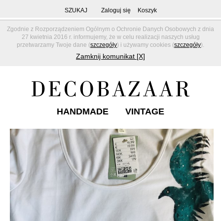
SZUKAJ
Zaloguj się
Koszyk
Zgodnie z Rozporządzeniem Ogólnym o Ochronie Danych Osobowych z dnia
27 kwietnia 2016 r. informujemy, że w celu realizacji naszych usług
przetwarzamy Twoje dane (
szczegóły
) i używamy cookies (
szczegóły
).
Zamknij komunikat [X]
HANDMADE
VINTAGE