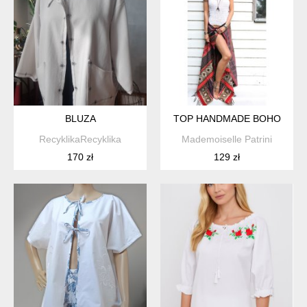
BLUZA
TOP HANDMADE BOHO
RecyklikaRecyklika
Mademoiselle Patrini
170 zł
129 zł