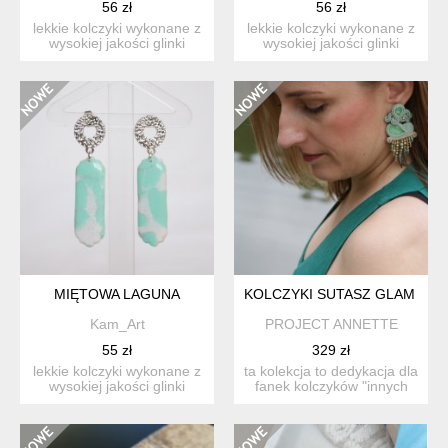
56 zł
56 zł
lekkie kolczyki wykonane z
lekkie kolczyki wykonane z
wysokiej jakości glinki
wysokiej jakości glinki
polimerowej kolczy...
polimerowej kolczy...
MIĘTOWA LAGUNA
KOLCZYKI SUTASZ GLAM BO
Kam_Art
PROJECT ANNETTE
55 zł
329 zł
lekkie kolczyki wykonane z
ta kolekcja to dedykacja dla
wysokiej jakości glinki
fanek kolczyków "innych
polimerowej kolczy...
niż wszystki...