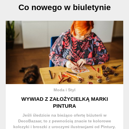
Co nowego w biuletynie
Moda i Styl
WYWIAD Z ZAŁOŻYCIELKĄ MARKI
PINTURA
Jeśli śledzicie na bieżąco ofertę biżuterii w
DecoBazaar, to z pewnością znacie te kolorowe
kolczyki i broszki z uroczymi ilustracjami od Pintury.