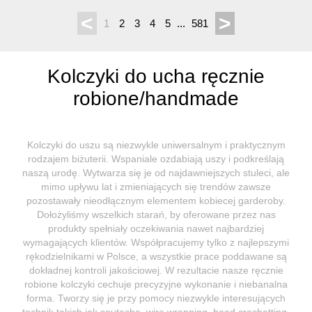
<
>
1
2
3
4
5
...
581
Kolczyki do ucha ręcznie
robione/handmade
Kolczyki do uszu są niezwykle uniwersalnym i praktycznym
rodzajem biżuterii. Wspaniale ozdabiają uszy i podkreślają
naszą urodę. Wytwarza się je od najdawniejszych stuleci, ale
mimo upływu lat i zmieniających się trendów zawsze
pozostawały nieodłącznym elementem kobiecej garderoby.
Dołożyliśmy wszelkich starań, by oferowane przez nas
produkty spełniały oczekiwania nawet najbardziej
wymagających klientów. Współpracujemy tylko z najlepszymi
rękodzielnikami w Polsce, a wszystkie prace poddawane są
dokładnej kontroli jakościowej. W rezultacie nasze ręcznie
robione kolczyki cechuje precyzyjne wykonanie i niebanalna
forma. Tworzy się je przy pomocy niezwykle interesujących
technik takich jak soutache, wire wrapping, bead crochetting,