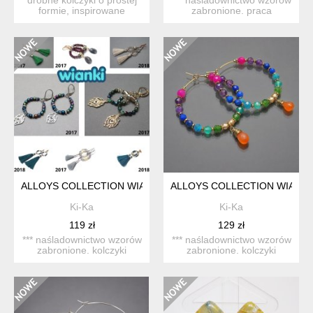
formie, inspirowane
zabronione. praca
barwami ziemi. pod gładk...
datowana. kolczyki
wykona...
ALLOYS COLLECTION WIANKI PAW VOL. 2 - KOLCZYKI
ALLOYS COLLECTION WIANKI 
Ki-Ka
Ki-Ka
119 zł
129 zł
*** naśladownictwo wzorów
*** naśladownictwo wzorów
zabronione. kolczyki
zabronione. kolczyki
wykonane ze stali szla...
wykonane ze stali szla...