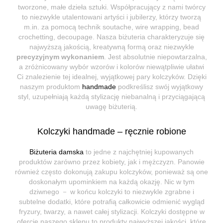
tworzone, małe dzieła sztuki. Współpracujący z nami twórcy
to niezwykle utalentowani artyści i jubilerzy, którzy tworzą
m.in. za pomocą technik soutache, wire wrapping, bead
crochetting, decoupage. Nasza biżuteria charakteryzuje się
najwyższą jakością, kreatywną formą oraz niezwykle
precyzyjnym wykonaniem
. Jest absolutnie niepowtarzalna,
a zróżnicowany wybór wzorów i kolorów niewątpliwie ułatwi
Ci znalezienie tej idealnej, wyjątkowej pary kolczyków. Dzięki
naszym produktom
handmade
podkreślisz swój wyjątkowy
styl, uzupełniają każdą stylizację niebanalną i przyciągającą
uwagę biżuterią.
Kolczyki handmade – ręcznie robione
Biżuteria damska
to jedne z najchętniej kupowanych
produktów zarówno przez kobiety, jak i mężczyzn. Panowie
również często dokonują zakupu kolczyków, ponieważ są one
doskonałym upominkiem na każdą okazję. Nic w tym
dziwnego － w końcu kolczyki to niezwykle zgrabne i
subtelne dodatki, które potrafią całkowicie odmienić wygląd
fryzury, twarzy, a nawet całej stylizacji. Kolczyki dostępne w
ofercie naszego sklepu to produkty najwyższej jakości, które