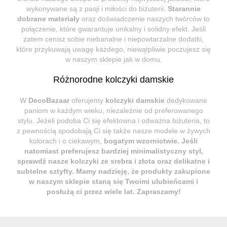
wykonywane są z pasji i miłości do biżuterii.
Starannie
dobrane materiały
oraz doświadczenie naszych twórców to
połączenie, które gwarantuje unikalny i solidny efekt. Jeśli
zatem cenisz sobie niebanalne i niepowtarzalne dodatki,
które przykuwają uwagę każdego, niewątpliwie poczujesz się
w naszym sklepie jak w domu.
Różnorodne kolczyki damskie
W
DecoBazaar
oferujemy
kolczyki damskie
dedykowane
paniom w każdym wieku, niezależnie od preferowanego
stylu. Jeżeli podoba Ci się efektowna i odważna biżuteria, to
z pewnością spodobają Ci się także nasze modele w żywych
kolorach i o ciekawym,
bogatym wzornictwie
. Jeśli
natomiast preferujesz bardziej minimalistyczny styl,
sprawdź nasze kolczyki ze srebra i złota oraz delikatne i
subtelne sztyfty. Mamy nadzieję, że produkty zakupione
w naszym sklepie staną się Twoimi ulubieńcami i
posłużą ci przez wiele lat. Zapraszamy!