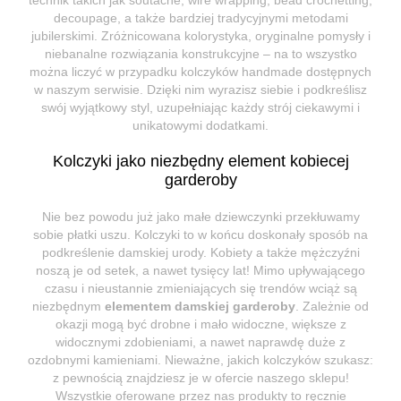
decoupage, a także bardziej tradycyjnymi metodami
jubilerskimi. Zróżnicowana kolorystyka, oryginalne pomysły i
niebanalne rozwiązania konstrukcyjne – na to wszystko
można liczyć w przypadku kolczyków handmade dostępnych
w naszym serwisie. Dzięki nim wyrazisz siebie i podkreślisz
swój wyjątkowy styl, uzupełniając każdy strój ciekawymi i
unikatowymi dodatkami.
Kolczyki jako niezbędny element kobiecej
garderoby
Nie bez powodu już jako małe dziewczynki przekłuwamy
sobie płatki uszu. Kolczyki to w końcu doskonały sposób na
podkreślenie damskiej urody. Kobiety a także mężczyźni
noszą je od setek, a nawet tysięcy lat! Mimo upływającego
czasu i nieustannie zmieniających się trendów wciąż są
niezbędnym
elementem damskiej garderoby
. Zależnie od
okazji mogą być drobne i mało widoczne, większe z
widocznymi zdobieniami, a nawet naprawdę duże z
ozdobnymi kamieniami. Nieważne, jakich kolczyków szukasz:
z pewnością znajdziesz je w ofercie naszego sklepu!
Wszystkie oferowane przez nas produkty to ręcznie