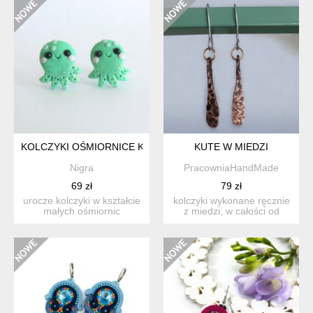
KOLCZYKI OŚMIORNICE KAWAII TURKUSOWE NA SZTYFTACH
KUTE W MIEDZI
Nigra
PracowniaHandMade
69 zł
79 zł
urocze kolczyki w kształcie
kolczyki wykonane ręcznie
małych ośmiornic
z miedzi, w całości od
wykonane ręcznie z glinki...
podstaw. kute w cel...