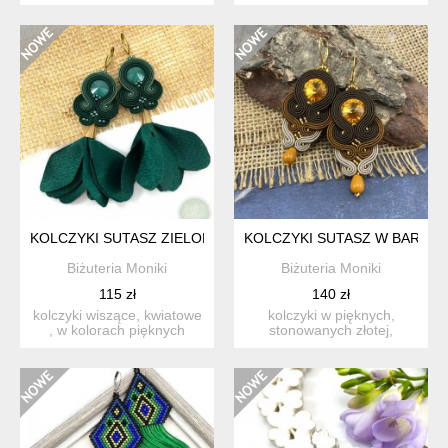
wyjścia i uzupeł...
bardzo energetyczne, n...
KOLCZYKI SUTASZ ZIELONE KWIATY, WISZĄCE.
KOLCZYKI SUTASZ W BARWACH
Biżuteria Moniki
Biżuteria Moniki
115 zł
140 zł
kolczyki wiszące, kwiatowe
kolczyki w pięknych,
, w kolorach pięknych
stonowanych złotej,
zieleni. idealne na m...
polskiej jesieni. idealne na
...