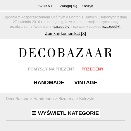
SZUKAJ
Zaloguj się
Koszyk
Zgodnie z Rozporządzeniem Ogólnym o Ochronie Danych Osobowych z dnia
27 kwietnia 2016 r. informujemy, że w celu realizacji naszych usług
przetwarzamy Twoje dane (
szczegóły
) i używamy cookies (
szczegóły
).
Zamknij komunikat [X]
POMYSŁY NA PREZENT
PRZECENY
HANDMADE
VINTAGE
DecoBazaar
>
Handmade
>
Biżuteria
>
Kolczyki
WYŚWIETL KATEGORIE