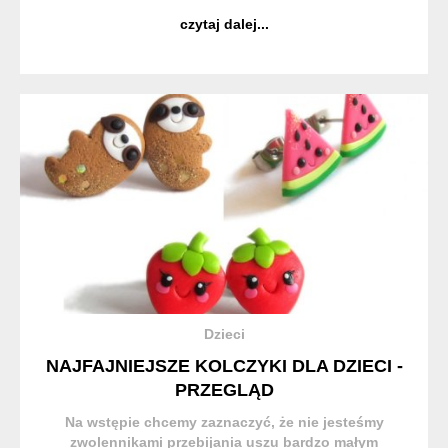
Dziś rozmawiamy z Izą - twórczynią tej marki, która
czytaj dalej...
własnoręcznie tworzy te cudeńka. Twoje prace wyg...
Dzieci
NAJFAJNIEJSZE KOLCZYKI DLA DZIECI -
PRZEGLĄD
Na wstępie chcemy zaznaczyć, że nie jesteśmy
zwolennikami przebijania uszu bardzo małym