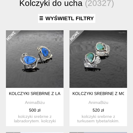
Kolczyki do ucha
(20327)
WYŚWIETL FILTRY
KOLCZYKI SREBRNE Z LABRADORYTEM WKRĘTKI
KOLCZYKI SREBRNE Z MORS
AnimaBiżu
AnimaBiżu
500 zł
520 zł
kolczyki srebrne z
kolczyki srebrne z
labradorytem. kolczyki
turkusem tybetańskim.
wykonałam od podstaw
wykonane od podstaw
ręcznie...
ręcznie w...