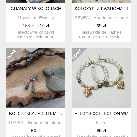
GRANATY W KOLORACH
KOLCZYKI Z KWARCEM TRU
Motywator Eweliny
REVEAL. Handmade stories
168 zł
210 zł
69 zł
efektowne kolczyki
niezwykle delikatne i
wiszące, wykonane
romantyczne kolczyki z
mieszaną techniką haftu
dwoma minerałami:
tradycyjn...
kwarcem...
KOLCZYKI Z JADEITEM TURKUSEM AFRYKAŃSKIM - EARTH V
ALLOYS COLLECTION WIANKI /
REVEAL. Handmade stories
Ki-Ka
63 zł
99 zł
drobne kolczyki o prostej
*** naśladownictwo wzorów