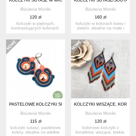
Biżuteria Moniki
Biżuteria Moniki
120 zł
160 zł
kolczyki w pięknych,
kolczyki w kolorach kawy i
kontrastujących kolorach.
zieleni. idealne na małe i
wiosenne. idealne na co...
wielkie wyjścia....
PASTELOWE KOLCZYKI SUTASZ, MAŁE.
KOLCZYKI WISZĄCE, KORALI
Biżuteria Moniki
Biżuteria Moniki
115 zł
120 zł
kolczyki sutasz, pastelowe
kolorowe kolczyki z
kolory. idealne na wielkie
koralików, wiszące, lekkie,