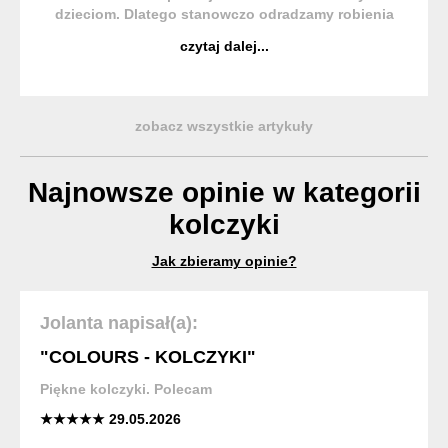
dzieciom. Dlatego stanowczo odradzamy robienia
tego na etapie przedszkola lub wcześniej, choć
czytaj dalej...
zdarza się nam widzieć przebite uszy już u
niemowlaków. Małe dzieci ...
zobacz wszystkie artykuły
Najnowsze opinie w kategorii
kolczyki
Jak zbieramy opinie?
Jolanta napisał(a):
"COLOURS - KOLCZYKI"
Piękne kolczyki. Polecam
★★★★★ 29.05.2026