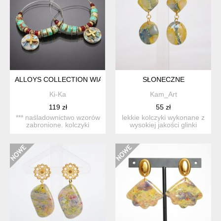
ALLOYS COLLECTION WIANKI /JASPIS IMPRESJA/ - KOLCZYKI
SŁONECZNE
Ki-Ka
Kam_Art
119 zł
55 zł
*** naśladownictwo wzorów
lekkie kolczyki wykonane z
zabronione. kolczyki
wysokiej jakości glinki
wykonane ze stali szla...
polimerowej kolczy...