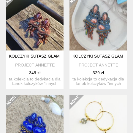
KOLCZYKI SUTASZ GLAM BOHO
KOLCZYKI SUTASZ GLAM BO
PROJECT ANNETTE
PROJECT ANNETTE
349 zł
329 zł
ta kolekcja to dedykacja dla
ta kolekcja to dedykacja dla
fanek kolczyków "innych
fanek kolczyków "innych
niż wszystki...
niż wszystki...