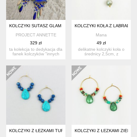
KOLCZYKI SUTASZ GLAM BOHO
KOLCZYKI KOŁA Z LABRADOR
PROJECT ANNETTE
Mana
329 zł
49 zł
ta kolekcja to dedykacja dla
delikatne kolczyki koła o
fanek kolczyków "innych
średnicy 2,5cm, z
niż wszystki...
pozłacanej stali szlachetn...
KOLCZYKI Z ŁEZKAMI TURKUSOWYMI
KOLCZYKI Z ŁEZKAMI ZIELON