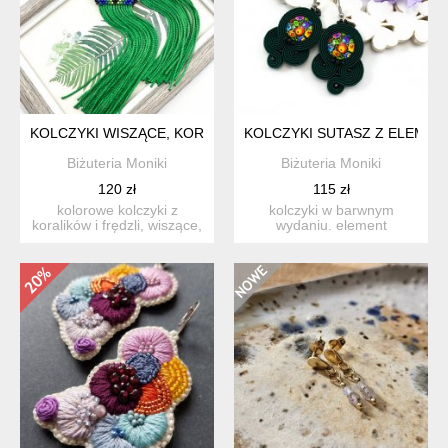
KOLCZYKI WISZĄCE, KORALIKI Z FRĘDZLAMI, INTENSYWNE 
KOLCZYKI SUTASZ Z ELEMEN
Biżuteria Moniki
Biżuteria Moniki
120 zł
115 zł
kolorowe kolczyki z
kolczyki w barwnym
koralików i frędzli, wiszące,
wydaniu. element
lekkie, bardzo energ...
polskiego folkloru jako
motyw prze...