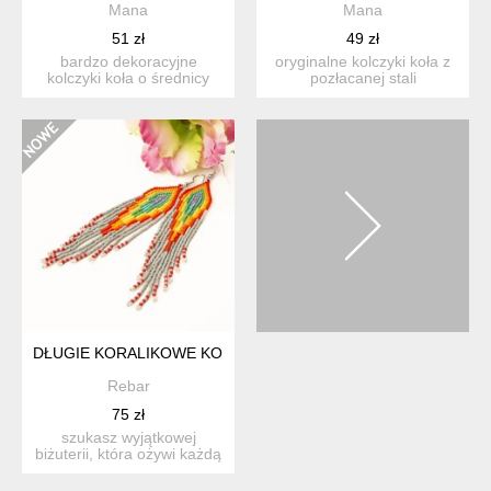
Mana
Mana
51 zł
49 zł
bardzo dekoracyjne
oryginalne kolczyki koła z
kolczyki koła o średnicy
pozłacanej stali
2,5cm z pozłacanej stali s...
szlachetnej, o średnicy 2,...
DŁUGIE KORALIKOWE KOLCZYKI INDIAŃCE TĘCZOWO-SZAR
Rebar
75 zł
szukasz wyjątkowej
biżuterii, która ożywi każdą
codzienną stylizację? ...