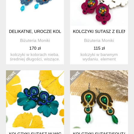
DELIKATNE, UROCZE KOLCZYKI SUTASZ "BLUESKY"
KOLCZYKI SUTASZ Z ELEMEN
Biżuteria Moniki
Biżuteria Moniki
170 zł
115 zł
kolczyki w kolorach nieba.
kolczyki w barwnym
średniej długości, wiszące.
wydaniu. element
stylowe i bardz...
polskiego folkloru jako
motyw prze...
KOLCZYKI SUTASZ W WIOSENNYM STYLU, Z LIŚCIEM MIŁOR
KOLCZYKI SUTASZ/SOUTACHE