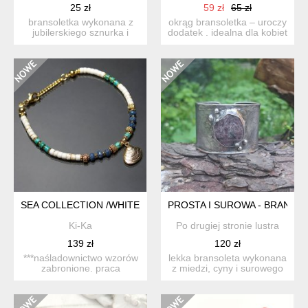
25 zł
59 zł
65 zł
bransoletka wykonana z
okrąg bransoletka – uroczy
jubilerskiego sznurka i
dodatek . idealna dla kobiet
koralików toho . zapra...
ceniące ładną ...
SEA COLLECTION /WHITE SEASHELL/ 23.06.25/ BRANSOLETK
PROSTA I SUROWA - BRANS
Ki-Ka
Po drugiej stronie lustra
139 zł
120 zł
***naśladownictwo wzorów
lekka bransoleta wykonana
zabronione. praca
z miedzi, cyny i surowego
datowana. bransoletka
rubinu. szerokość...
wyk...