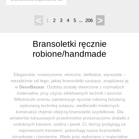
bazie linki jubilerskie...
<
>
1
2
3
4
5
...
206
Bransoletki ręcznie
robione/handmade
Eleganckie, nowoczesne, etniczne, delikatne, wyraziste –
niezależnie od tego, jakiej bransoletki szukasz, znajdziesz ją
w
DecoBazaar
. Ozdoby zostały stworzone z rozmaitych
materiałów, przy użyciu efektownych technik i wzorów.
Miłośniczki orientu zainteresuje ręcznie robioną biżuterią
wykonaną techniką sutaszu, wielbicielki misternych
konstrukcji chętnie obejrzą bransoletki szydełkowe. Dla
amatorów luksusowych przedmiotów przeznaczono dodatki z
ozdobnych kamieni, srebra i pereł. Ci, którzy podążają za
najnowszymi trendami, pokochają nasze bransoletki
sznurkowe i rzemienne. Wiele prac wykonano z materiałów