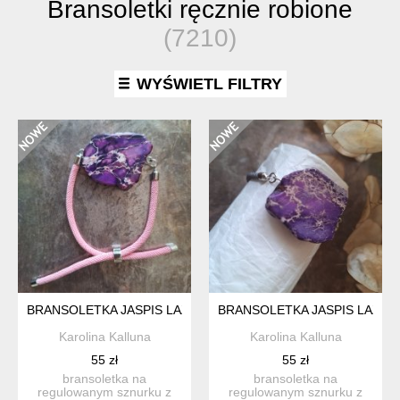
Bransoletki ręcznie robione
(7210)
WYŚWIETL FILTRY
BRANSOLETKA JASPIS LAZUROWE WYBRZEŻE REGULOWANA
BRANSOLETKA JASPIS LAZU
Karolina Kalluna
Karolina Kalluna
55 zł
55 zł
bransoletka na
bransoletka na
regulowanym sznurku z
regulowanym sznurku z