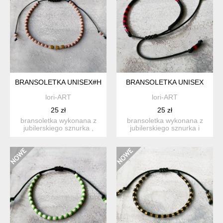
BRANSOLETKA UNISEX#HEMATYT
BRANSOLETKA UNISEX
lori-ART
lori-ART
25 zł
25 zł
bransoletka wykonana z
bransoletka wykonana z
jubilerskiego sznurka ,
jubilerskiego sznurka i
koralików toho i kostec...
koralików toho hexagon ...