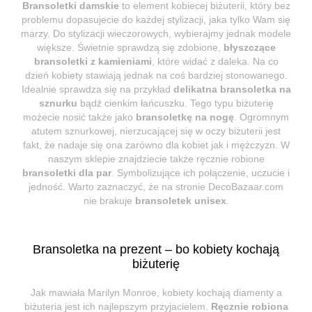
Bransoletki damskie
to element kobiecej biżuterii, który bez
problemu dopasujecie do każdej stylizacji, jaka tylko Wam się
marzy. Do stylizacji wieczorowych, wybierajmy jednak modele
większe. Świetnie sprawdzą się zdobione,
błyszczące
bransoletki z kamieniami
, które widać z daleka. Na co
dzień kobiety stawiają jednak na coś bardziej stonowanego.
Idealnie sprawdza się na przykład
delikatna bransoletka na
sznurku
bądź cienkim łańcuszku. Tego typu biżuterię
możecie nosić także jako
bransoletkę na nogę
. Ogromnym
atutem sznurkowej, nierzucającej się w oczy biżuterii jest
fakt, że nadaje się ona zarówno dla kobiet jak i mężczyzn. W
naszym sklepie znajdziecie także ręcznie robione
bransoletki dla par
. Symbolizujące ich połączenie, uczucie i
jedność. Warto zaznaczyć, że na stronie DecoBazaar.com
nie brakuje
bransoletek unisex
.
Bransoletka na prezent – bo kobiety kochają
biżuterię
Jak mawiała Marilyn Monroe, kobiety kochają diamenty a
biżuteria jest ich najlepszym przyjacielem.
Ręcznie robiona