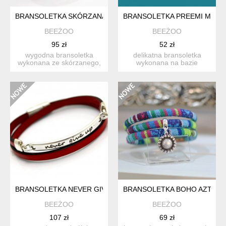
BRANSOLETKA SKÓRZANA MAGNETOOS DOUBLE HEART CZ
BRANSOLETKA PREEMI MAKR
BEEŻOO
BEEŻOO
95 zł
52 zł
wygodna bransoletka
delikatna bransoletka
wykonana ze skórzanego,
wykonana na bazie
płaskiego rzemienia w
sznureczków woskowanych
kolo...
w kolo...
BRANSOLETKA NEVER GIVE UP PODWÓJNA SKÓRZANA CZE
BRANSOLETKA BOHO AZTEQ
BEEŻOO
BEEŻOO
107 zł
69 zł