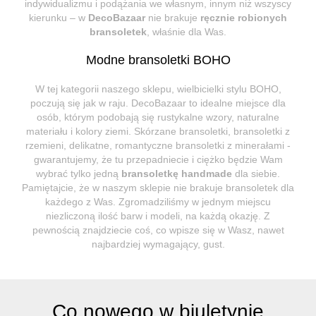
indywidualizmu i podążania we własnym, innym niż wszyscy
kierunku – w
DecoBazaar
nie brakuje
ręcznie robionych
bransoletek
, właśnie dla Was.
Modne bransoletki BOHO
W tej kategorii naszego sklepu, wielbicielki stylu BOHO,
poczują się jak w raju. DecoBazaar to idealne miejsce dla
osób, którym podobają się rustykalne wzory, naturalne
materiału i kolory ziemi. Skórzane bransoletki, bransoletki z
rzemieni, delikatne, romantyczne bransoletki z minerałami -
gwarantujemy, że tu przepadniecie i ciężko będzie Wam
wybrać tylko jedną
bransoletkę handmade
dla siebie.
Pamiętajcie, że w naszym sklepie nie brakuje bransoletek dla
każdego z Was. Zgromadziliśmy w jednym miejscu
niezliczoną ilość barw i modeli, na każdą okazję. Z
pewnością znajdziecie coś, co wpisze się w Wasz, nawet
najbardziej wymagający, gust.
Co nowego w biuletynie