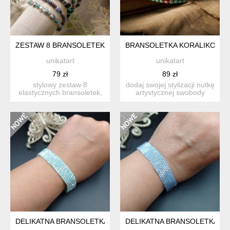
ZESTAW 8 BRANSOLETEK NA GUMCE - FIOLETOWY HYDRAKWA
BRANSOLETKA KORALIKOWA W 
unikatart
unikatart
79 zł
89 zł
stylowy zestaw 8
dodaj swojej stylizacji nutkę
elastycznych bransoletek,
artystycznej swobody
idealny do noszenia razem
dzięki tej ręcznie ...
l...
DELIKATNA BRANSOLETKA Z DROBNYCH KORALIKÓW
DELIKATNA BRANSOLETKA Z