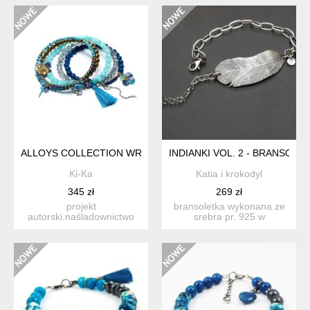
ALLOYS COLLECTION WRAPPED /SEA VOL. 5/
INDIANKI VOL. 2 - BRANSOLE
Ki-Ka
Katia i krokodyl
345 zł
269 zł
projekt
bransoletka wykonana ze
autorski.naśladownictwo
srebra pr. 925 w
wzorów zabronione.
połączeniu z fasetowanymi
bransoletka wykona...
kul...