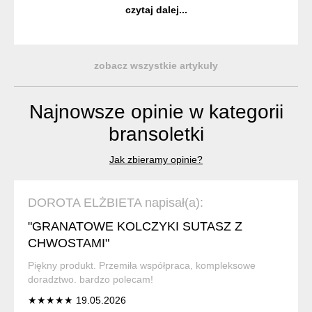
aby były nie tylko wyjątkowe, ale również trwałe i
czytaj dalej...
komfortowe w noszeniu. ...
zobacz wszystkie artykuły
Najnowsze opinie w kategorii
bransoletki
Jak zbieramy opinie?
DOROTA ELŻBIETA napisał(a):
"GRANATOWE KOLCZYKI SUTASZ Z
CHWOSTAMI"
Piękny produkt. Przemiła współpraca, kompleksowe
doradztwo. bardzo polecam!
★★★★★ 19.05.2026