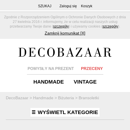
SZUKAJ
Zaloguj się
Koszyk
Zgodnie z Rozporządzeniem Ogólnym o Ochronie Danych Osobowych z dnia
27 kwietnia 2016 r. informujemy, że w celu realizacji naszych usług
przetwarzamy Twoje dane (
szczegóły
) i używamy cookies (
szczegóły
).
Zamknij komunikat [X]
POMYSŁY NA PREZENT
PRZECENY
HANDMADE
VINTAGE
DecoBazaar
>
Handmade
>
Biżuteria
>
Bransoletki
WYŚWIETL KATEGORIE