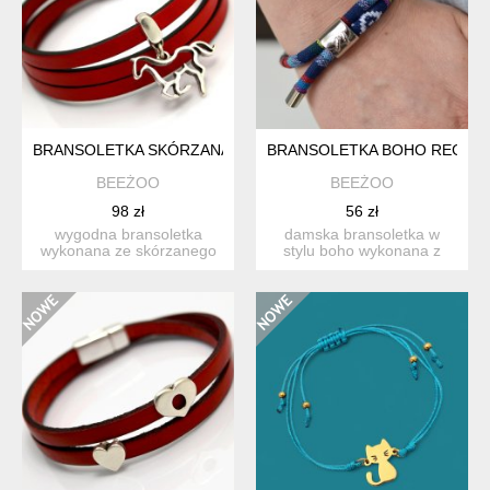
BRANSOLETKA SKÓRZANA MAGNETOOS TRIPLE HORSE RED
BRANSOLETKA BOHO REGULO
BEEŻOO
BEEŻOO
98 zł
56 zł
wygodna bransoletka
damska bransoletka w
wykonana ze skórzanego
stylu boho wykonana z
płaskiego rzemienia
szytego, okrągłego
natural...
rzemieni...