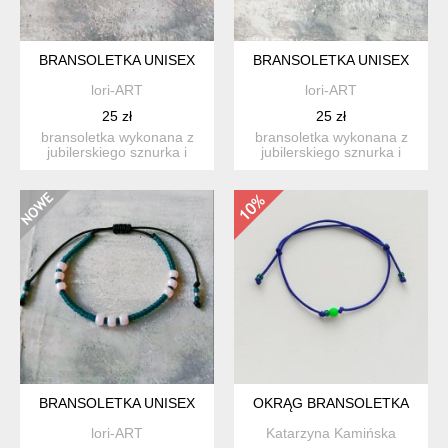
BRANSOLETKA UNISEX
BRANSOLETKA UNISEX
lori-ART
lori-ART
25 zł
25 zł
bransoletka wykonana z
bransoletka wykonana z
jubilerskiego sznurka i
jubilerskiego sznurka i
koralików toho i toho h...
koralików toho i toho h...
BRANSOLETKA UNISEX
OKRĄG BRANSOLETKA
lori-ART
Katarzyna Kamińska