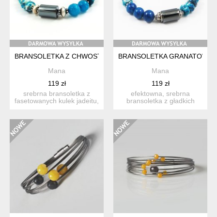
BRANSOLETKA Z CHWOSTEM
BRANSOLETKA GRANATOWA
Mana
Mana
119 zł
119 zł
srebrna bransoletka z
efektowna, srebrna
fasetowanych kulek jadeitu,
bransoletka z gładkich
w nieoczywistym kolo...
kulek marmurku, w
pięknym, g...