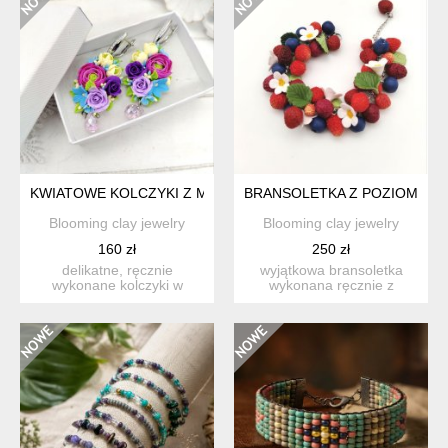
KWIATOWE KOLCZYKI Z MINIATUROWYMI KWIATAMI, CYRKON
BRANSOLETKA Z POZIOMKAMI
Blooming clay jewelry
Blooming clay jewelry
160 zł
250 zł
delikatne, ręcznie
wyjątkowa bransoletka
wykonane kolczyki w
wykonana ręcznie z
kwiatowym stylu.
realistycznych poziomek,
miniaturowe k...
boró...