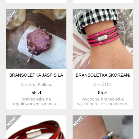
jaspisu. różowy
jaspisu. różowy
sznureczek. wyk...
sznureczek. wyk...
BRANSOLETKA JASPIS LAZUROWE WYBRZEŻE REGULOWANA
BRANSOLETKA SKÓRZANA MA
Karolina Kalluna
BEEŻOO
55 zł
85 zł
bransoletka na
wygodna bransoletka
regulowanym sznurku z
wykonana ze skórzanego,
jaspisu. szary sznureczek.
płaskiego rzemienia w
wyko...
kolo...