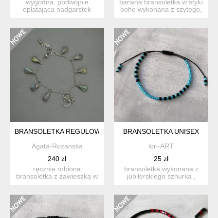
wygodna, podwójnie
barwna bransoletka w stylu
oplatająca nadgarstek
boho wykonana z szytego,
bransoletka wykonana z
okrągłego rzemieni...
płaski...
BRANSOLETKA REGULOWANA SERCE KOLOROWE LABRADORYT
BRANSOLETKA UNISEX
Agata-Rozanska
lori-ART
240 zł
25 zł
ręcznie robiona
bransoletka wykonana z
bransoletka z zawieszką w
jubilerskiego sznurka ,
kształcie serca oraz
koralików toho i toho h...
łezkami...