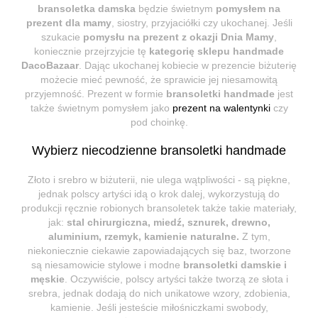
bransoletka damska
będzie świetnym
pomysłem na
prezent dla mamy
, siostry, przyjaciółki czy ukochanej. Jeśli
szukacie
pomysłu na prezent z okazji Dnia Mamy
,
koniecznie przejrzyjcie tę
kategorię sklepu handmade
DacoBazaar
. Dając ukochanej kobiecie w prezencie biżuterię
możecie mieć pewność, że sprawicie jej niesamowitą
przyjemność. Prezent w formie
bransoletki handmade
jest
także świetnym pomysłem jako
prezent na walentynki
czy
pod choinkę.
Wybierz niecodzienne bransoletki handmade
Złoto i srebro w biżuterii, nie ulega wątpliwości - są piękne,
jednak polscy artyści idą o krok dalej, wykorzystują do
produkcji ręcznie robionych bransoletek także takie materiały,
jak:
stal chirurgiczna, miedź, sznurek, drewno,
aluminium, rzemyk, kamienie naturalne.
Z tym,
niekoniecznie ciekawie zapowiadających się baz, tworzone
są niesamowicie stylowe i modne
bransoletki damskie i
męskie
. Oczywiście, polscy artyści także tworzą ze słota i
srebra, jednak dodają do nich unikatowe wzory, zdobienia,
kamienie. Jeśli jesteście miłośniczkami swobody,