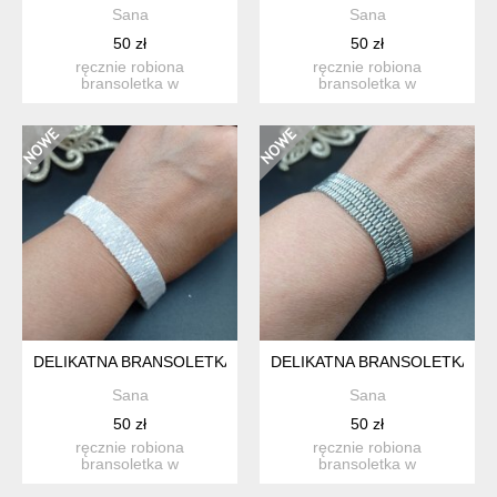
Sana
Sana
50 zł
50 zł
ręcznie robiona
ręcznie robiona
bransoletka w
bransoletka w
minimalistycznym stylu
minimalistycznym stylu
wykonana z drobny...
wykonana z drobny...
DELIKATNA BRANSOLETKA Z DROBNYCH KORALIKÓW
DELIKATNA BRANSOLETKA Z
Sana
Sana
50 zł
50 zł
ręcznie robiona
ręcznie robiona
bransoletka w
bransoletka w
minimalistycznym stylu
minimalistycznym stylu
wykonana z drobny...
wykonana z drobny...