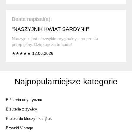
Beata napisał(a):
"NASZYJNIK KWIAT SARDYNII"
Naszyjnik jest niezwykle oryginalny - po prostu
przepiękny. Dziękuję za to cudo!
★★★★★ 12.06.2026
Najpopularniejsze kategorie
Biżuteria artystyczna
Biżuteria z żywicy
Breloki do kluczy i książek
Broszki Vintage