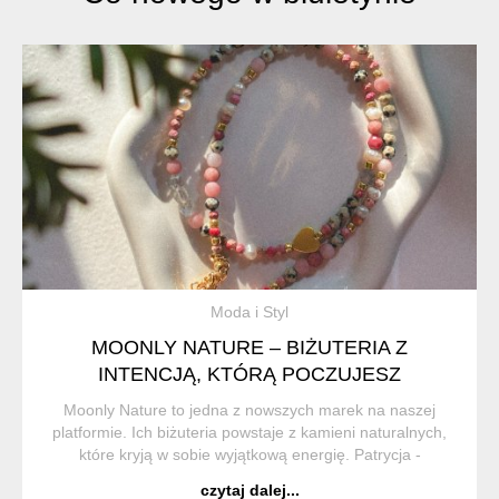
Moda i Styl
MOONLY NATURE – BIŻUTERIA Z
INTENCJĄ, KTÓRĄ POCZUJESZ
Moonly Nature to jedna z nowszych marek na naszej
platformie. Ich biżuteria powstaje z kamieni naturalnych,
które kryją w sobie wyjątkową energię. Patrycja -
właścicielka marki wierzy w ich magiczne właściwości i z
czytaj dalej...
przyjemnością dzieli się tym z inny...