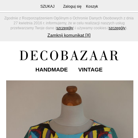
SZUKAJ
Zaloguj się
Koszyk
Zgodnie z Rozporządzeniem Ogólnym o Ochronie Danych Osobowych z dnia
27 kwietnia 2016 r. informujemy, że w celu realizacji naszych usług
przetwarzamy Twoje dane (
szczegóły
) i używamy cookies (
szczegóły
).
Zamknij komunikat [X]
HANDMADE
VINTAGE