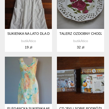
SUKIENKA NA LATO DLA DZIEWCZYNKI - ZARA *29
TALERZ OZDOBNY CHODZIEŻ 
butikAtico
butikAtico
19 zł
32 zł
ELEGANCKA SUKIENKA APANAGE *27
CD “BYLI SOBIE PODRÓŻNICY"