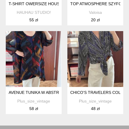
T-SHIRT OWERSIZE HOUSE CYTRYNA
TOP ATMOSPHERE SZYFON SA
HAUHAU STUDIO!
Valoisa
55 zł
20 zł
AVENUE TUNIKA W ABSTRAKCYJNY WZÓR PLUS SIZE 7XL / 54 
CHICO'S TRAVELERS COLLECTI
Plus_size_vintage
Plus_size_vintage
58 zł
48 zł