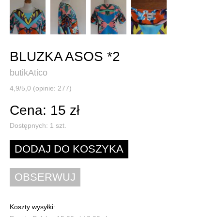
BLUZKA ASOS *2
butikAtico
4,9/5,0 (opinie: 277)
Cena: 15 zł
Dostępnych:
1
szt.
Koszty wysyłki: