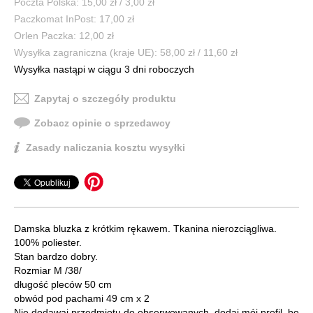
Poczta Polska: 15,00 zł / 3,00 zł
Paczkomat InPost: 17,00 zł
Orlen Paczka: 12,00 zł
Wysyłka zagraniczna (kraje UE): 58,00 zł / 11,60 zł
Wysyłka nastąpi w ciągu 3 dni roboczych
Zapytaj o szczegóły produktu
Zobacz opinie o sprzedawcy
Zasady naliczania kosztu wysyłki
Damska bluzka z krótkim rękawem. Tkanina nierozciągliwa.
100% poliester.
Stan bardzo dobry.
Rozmiar M /38/
długość pleców 50 cm
obwód pod pachami 49 cm x 2
Nie dodawaj przedmiotu do obserwowanych, dodaj mój profil, bo