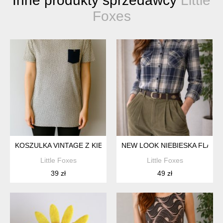
Inne produkty sprzedawcy
Little
Foxes
KOSZULKA VINTAGE Z KIESZONKĄ RETRO WZORY UNISEKS
NEW LOOK NIEBIESKA FLANE
Little Foxes
Little Foxes
39 zł
49 zł