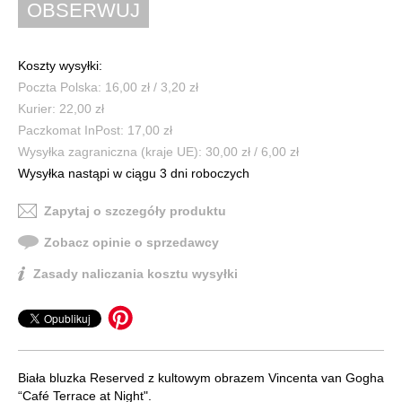
Koszty wysyłki:
Poczta Polska: 16,00 zł / 3,20 zł
Kurier: 22,00 zł
Paczkomat InPost: 17,00 zł
Wysyłka zagraniczna (kraje UE): 30,00 zł / 6,00 zł
Wysyłka nastąpi w ciągu 3 dni roboczych
Zapytaj o szczegóły produktu
Zobacz opinie o sprzedawcy
Zasady naliczania kosztu wysyłki
Biała bluzka Reserved z kultowym obrazem Vincenta van Gogha
“Café Terrace at Night".