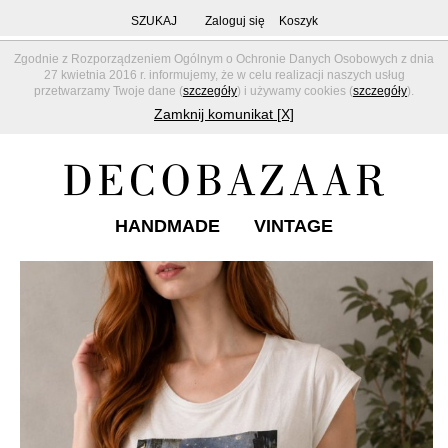
SZUKAJ
Zaloguj się
Koszyk
Zgodnie z Rozporządzeniem Ogólnym o Ochronie Danych Osobowych z dnia
27 kwietnia 2016 r. informujemy, że w celu realizacji naszych usług
przetwarzamy Twoje dane (
szczegóły
) i używamy cookies (
szczegóły
).
Zamknij komunikat [X]
HANDMADE
VINTAGE