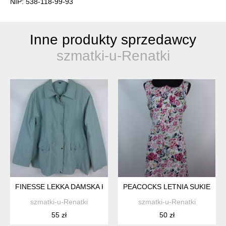
NIP: 538-118-99-93
Inne produkty sprzedawcy
szmatki-u-Renatki
FINESSE LEKKA DAMSKA KURTKA / 24 - 52
PEACOCKS LETNIA SUKIENKA 
szmatki-u-Renatki
szmatki-u-Renatki
55 zł
50 zł