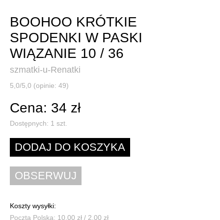
BOOHOO KRÓTKIE
SPODENKI W PASKI
WIĄZANIE 10 / 36
szmatki-u-Renatki
5,0/5,0 (opinie: 49)
Cena: 34 zł
Dostępnych:
1
szt.
Koszty wysyłki:
Poczta Polska: 10,00 zł / 2,00 zł