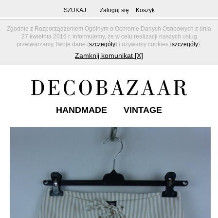
SZUKAJ
Zaloguj się
Koszyk
Zgodnie z Rozporządzeniem Ogólnym o Ochronie Danych Osobowych z dnia
27 kwietnia 2016 r. informujemy, że w celu realizacji naszych usług
przetwarzamy Twoje dane (
szczegóły
) i używamy cookies (
szczegóły
).
Zamknij komunikat [X]
HANDMADE
VINTAGE