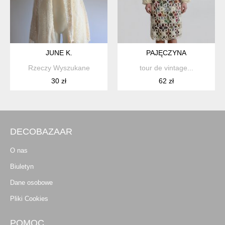
JUNE K.
PAJĘCZYNA
Rzeczy Wyszukane
tour de vintage...
30 zł
62 zł
DECOBAZAAR
O nas
Biuletyn
Dane osobowe
Pliki Cookies
POMOC