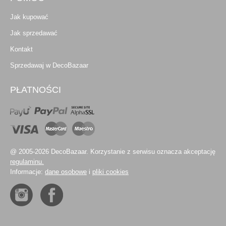
Jak kupować
Jak sprzedawać
Kontakt
Sprzedawaj w DecoBazaar
PŁATNOŚCI
@ 2005-2026 DecoBazaar. Korzystanie z serwisu oznacza akceptację
regulaminu.
Informacje:
dane osobowe
i
pliki cookies