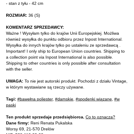
- stan z tyłu - 42 cm
ROZMIAR:
36 (S)
KOMENTARZ SPRZEDAWCY:
Ważne ! Wysyłam tylko do krajów Unii Europejskiej. Możliwa
również wysyłka do punktu odbioru przez Inpost International.
Wysyłka do innych krajów tylko po ustaleniu ze sprzedawcą .
Important! I only ship to European Union countries. Shipping to
a collection point via Inpost International is also possible.
Shipping to other countries is only possible after consultation
with the seller.
UWAGA:
To nie jest autorski produkt. Pochodzi z działu Vintage,
w którym wystawiane są rzeczy używane.
Tagi:
#bawełna poliester
,
#damskie
,
#spodenki wiązane
,
#w
paski
Ten produkt sprzedaje przedsiębiorca.
Co to oznacza?
Dane firmy:
Reni Renata Pukalska
Worsy 69, 21-570 Drelów