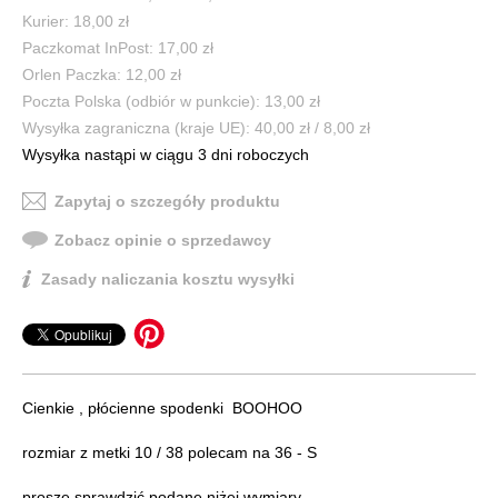
Kurier: 18,00 zł
Paczkomat InPost: 17,00 zł
Orlen Paczka: 12,00 zł
Poczta Polska (odbiór w punkcie): 13,00 zł
Wysyłka zagraniczna (kraje UE): 40,00 zł / 8,00 zł
Wysyłka nastąpi w ciągu 3 dni roboczych
Zapytaj o szczegóły produktu
Zobacz opinie o sprzedawcy
Zasady naliczania kosztu wysyłki
Cienkie , płócienne spodenki BOOHOO
rozmiar z metki 10 / 38 polecam na 36 - S
proszę sprawdzić podane niżej wymiary