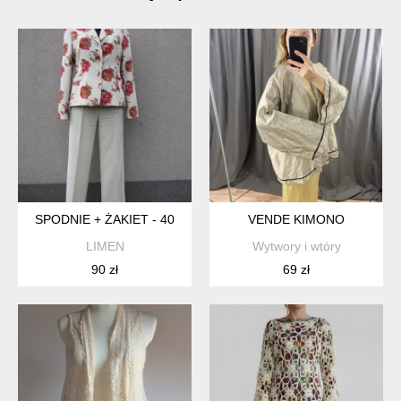
SPODNIE + ŻAKIET - 40
VENDE KIMONO
LIMEN
Wytwory i wtóry
90 zł
69 zł