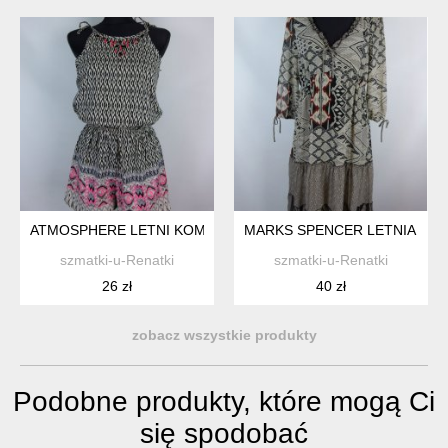
ATMOSPHERE LETNI KOMBINEZON SZORTY 8 / 34
MARKS SPENCER LETNIA SZY
szmatki-u-Renatki
szmatki-u-Renatki
26 zł
40 zł
zobacz wszystkie produkty
Podobne produkty, które mogą Ci
się spodobać