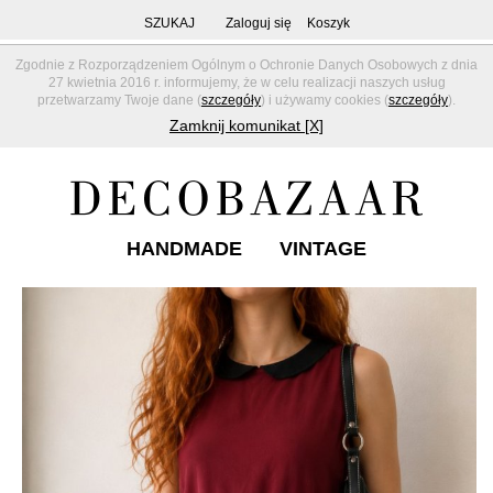
SZUKAJ
Zaloguj się
Koszyk
Zgodnie z Rozporządzeniem Ogólnym o Ochronie Danych Osobowych z dnia
27 kwietnia 2016 r. informujemy, że w celu realizacji naszych usług
przetwarzamy Twoje dane (
szczegóły
) i używamy cookies (
szczegóły
).
Zamknij komunikat [X]
HANDMADE
VINTAGE