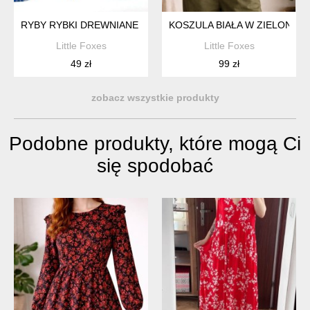
RYBY RYBKI DREWNIANE MORZE COASTAL DEKORACJA ŚCIE
KOSZULA BIAŁA W ZIELONE L
Little Foxes
Little Foxes
49 zł
99 zł
zobacz wszystkie produkty
Podobne produkty, które mogą Ci
się spodobać