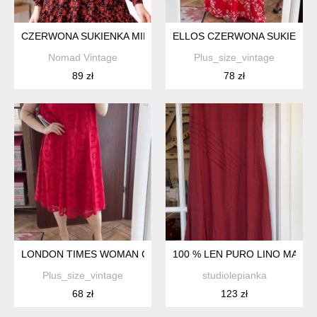
CZERWONA SUKIENKA MIDI Z DŁUGIM RĘKAWEM WISKOZA BO
ELLOS CZERWONA SUKIENKA MA
Nomad Vintage
Plus_size_vintage
89 zł
78 zł
LONDON TIMES WOMAN CZERWONA KORONKOWA SUKIENKA PLU
100 % LEN PURO LINO MAXI
Plus_size_vintage
studiolepianka
68 zł
123 zł