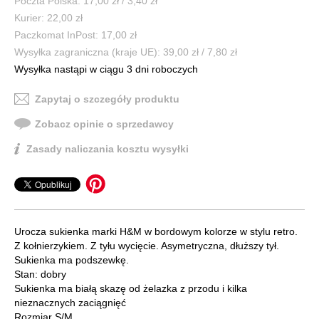
Poczta Polska: 17,00 zł / 3,40 zł
Kurier: 22,00 zł
Paczkomat InPost: 17,00 zł
Wysyłka zagraniczna (kraje UE): 39,00 zł / 7,80 zł
Wysyłka nastąpi w ciągu 3 dni roboczych
Zapytaj o szczegóły produktu
Zobacz opinie o sprzedawcy
Zasady naliczania kosztu wysyłki
Urocza sukienka marki H&M w bordowym kolorze w stylu retro.
Z kołnierzykiem. Z tyłu wycięcie. Asymetryczna, dłuższy tył.
Sukienka ma podszewkę.
Stan: dobry
Sukienka ma białą skazę od żelazka z przodu i kilka
nieznacznych zaciągnięć
Rozmiar S/M