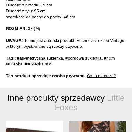
Długość z przodu: 79 cm
Długość z tyłu: 95 cm
szerokość od pachy do pachy: 48 cm
ROZMIAR:
38 (M)
UWAGA:
To nie jest autorski produkt. Pochodzi z działu Vintage,
w którym wystawiane są rzeczy używane.
Tagi:
#asymetryczna sukienka
,
#bordowa sukienka
,
#h&m
sukienka
,
#sukienka midi
Ten produkt sprzedaje osoba prywatna.
Co to oznacza?
Inne produkty sprzedawcy
Little
Foxes