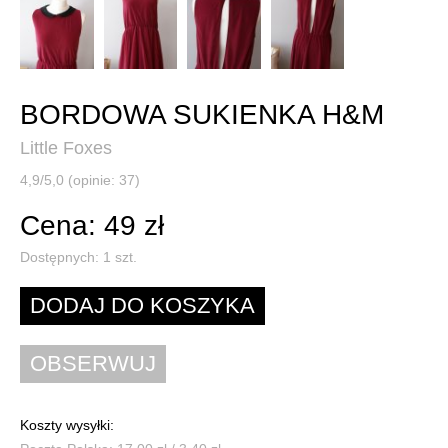
BORDOWA SUKIENKA H&M
Little Foxes
4,9/5,0 (opinie: 37)
Cena: 49 zł
Dostępnych:
1
szt.
Koszty wysyłki: