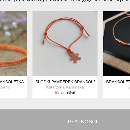
RANSOLETKA Z KWIATKIEM, SREBRO 925 POZŁACANE
SŁODKI PAMPEREK BRANSOLETKA
BRANSOLET
dzlem
Katarzyna Kamińska
S
63 zł
70 zł
PŁATNOŚCI