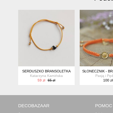
SERDUSZKO BRANSOLETKA
SŁONECZNIK - B
Katarzyna Kamińska
Pasją i Pę
59 zł
65 zł
100 zł
DECOBAZAAR
POMOC