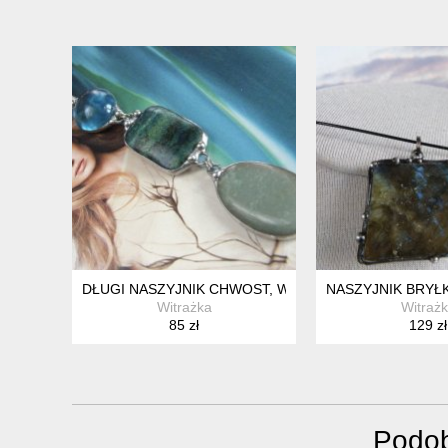
DŁUGI NASZYJNIK CHWOST, WISIOREK Z ŁAŃCUSZKIE
NASZYJNIK BRYŁ
Witrażka
Witraż
85 zł
129 zł
Podob