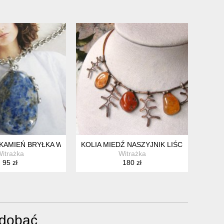
SZTYNOWY Z KOLOREM FUKSJI
KAMIEŃ BRYŁKA WISIOREK Z ŁAŃCUSZKIEM: LAPIS LAZULI
KOLIA MIEDŹ NASZYJNIK LIŚCIE Z KARN
itrażka
Witrażka
95 zł
180 zł
odobać