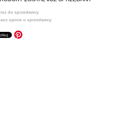
isz do sprzedawcy
acz opinie o sprzedawcy