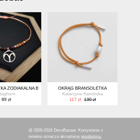
KA ZODIAKALNA BARAN ZE SREBRNĄ ZAWIESZKĄ
OKRĄG BRANSOLETKA
taghorn
Katarzyna Kamińska
89 zł
117 zł
130 zł
@ 2005-2026 DecoBazaar. Korzystanie z
serwisu oznacza akceptację
regulaminu.