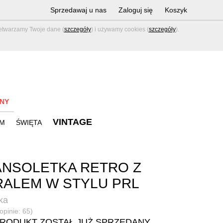
Sprzedawaj u nas
Zaloguj się
Koszyk
zetwarzamy Twoje dane (
szczegóły
) i używamy cookies (
szczegóły
).
NY
VINTAGE
M
ŚWIĘTA
NSOLETKA RETRO Z
ALEM W STYLU PRL
ka
opinie: 65)
PRODUKT ZOSTAŁ JUŻ SPRZEDANY