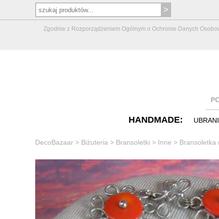
Zgodnie z Rozporządzeniem Ogólnym o Ochronie Danych Osobowych 
P
HANDMADE:
UBRAN
DecoBazaar
>
Biżuteria
>
Bransoletki
>
Inne
>
Bransoletka 