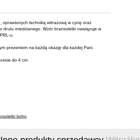
, oprawionych techniką witrażową w cynę oraz
drutu miedzianego. Wzór bransoletki nawiązuje w
 PRL-u.
łym prezentem na każdą okazję dla każdej Pani.
resie do 4 cm.
nsoletki boho
Inne produkty sprzedawcy
Witrażka