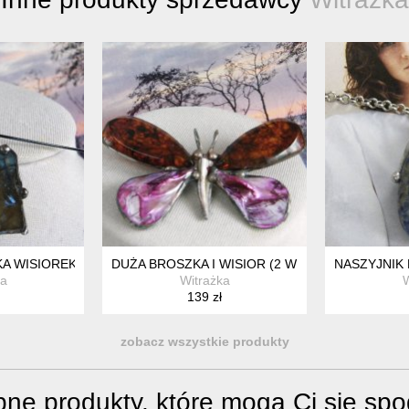
M: AWENTURYN I BŁĘKIT
KA WISIOREK LABRADORYT BRYŁKA KAMIEŃ
DUŻA BROSZKA I WISIOR (2 W 1): MOTYL BUR
NASZYJNIK 
ka
Witrażka
W
139 zł
zobacz wszystkie produkty
ne produkty, które mogą Ci się sp