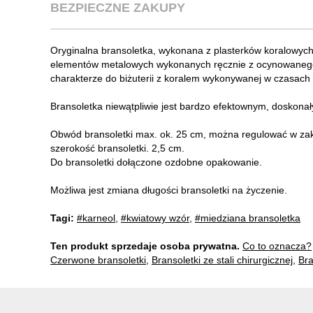
BEZPIECZNE ZAKUPY
Oryginalna bransoletka, wykonana z plasterków koralowych
elementów metalowych wykonanych ręcznie z ocynowanego 
charakterze do biżuterii z koralem wykonywanej w czasach
Bransoletka niewątpliwie jest bardzo efektownym, doskona
Obwód bransoletki max. ok. 25 cm, można regulować w zak
szerokość bransoletki. 2,5 cm.
Do bransoletki dołączone ozdobne opakowanie.
Możliwa jest zmiana długości bransoletki na życzenie.
Tagi:
#karneol
,
#kwiatowy wzór
,
#miedziana bransoletka
Ten produkt sprzedaje osoba prywatna.
Co to oznacza?
Czerwone bransoletki
,
Bransoletki ze stali chirurgicznej
,
Bra