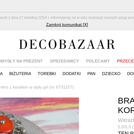
z dnia 27 kwietnia 2016 r. informujemy, że w celu realizacji naszych usług pr
Zamknij komunikat [X]
OMYSŁY NA PREZENT
SPRZEDAWCY
POLECAMY
PRZECE
IA
BIŻUTERIA
TOREBKI
DODATKI
PAN
DZIECKO
DO
retro z koralem w stylu prl (nr 6731157)
BRA
KOR
Witraż
5,0/5,0 (
TEN 