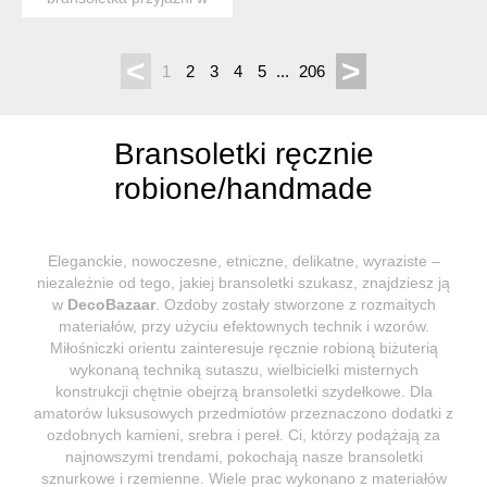
jesiennych kolorach*.
długoś...
<
>
1
2
3
4
5
...
206
Bransoletki ręcznie
robione/handmade
Eleganckie, nowoczesne, etniczne, delikatne, wyraziste –
niezależnie od tego, jakiej bransoletki szukasz, znajdziesz ją
w
DecoBazaar
. Ozdoby zostały stworzone z rozmaitych
materiałów, przy użyciu efektownych technik i wzorów.
Miłośniczki orientu zainteresuje ręcznie robioną biżuterią
wykonaną techniką sutaszu, wielbicielki misternych
konstrukcji chętnie obejrzą bransoletki szydełkowe. Dla
amatorów luksusowych przedmiotów przeznaczono dodatki z
ozdobnych kamieni, srebra i pereł. Ci, którzy podążają za
najnowszymi trendami, pokochają nasze bransoletki
sznurkowe i rzemienne. Wiele prac wykonano z materiałów