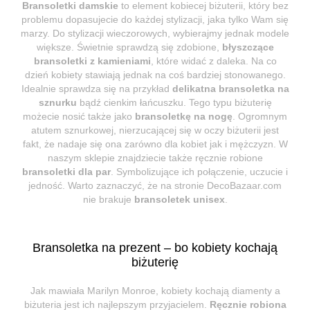
Bransoletki damskie
to element kobiecej biżuterii, który bez
problemu dopasujecie do każdej stylizacji, jaka tylko Wam się
marzy. Do stylizacji wieczorowych, wybierajmy jednak modele
większe. Świetnie sprawdzą się zdobione,
błyszczące
bransoletki z kamieniami
, które widać z daleka. Na co
dzień kobiety stawiają jednak na coś bardziej stonowanego.
Idealnie sprawdza się na przykład
delikatna bransoletka na
sznurku
bądź cienkim łańcuszku. Tego typu biżuterię
możecie nosić także jako
bransoletkę na nogę
. Ogromnym
atutem sznurkowej, nierzucającej się w oczy biżuterii jest
fakt, że nadaje się ona zarówno dla kobiet jak i mężczyzn. W
naszym sklepie znajdziecie także ręcznie robione
bransoletki dla par
. Symbolizujące ich połączenie, uczucie i
jedność. Warto zaznaczyć, że na stronie DecoBazaar.com
nie brakuje
bransoletek unisex
.
Bransoletka na prezent – bo kobiety kochają
biżuterię
Jak mawiała Marilyn Monroe, kobiety kochają diamenty a
biżuteria jest ich najlepszym przyjacielem.
Ręcznie robiona