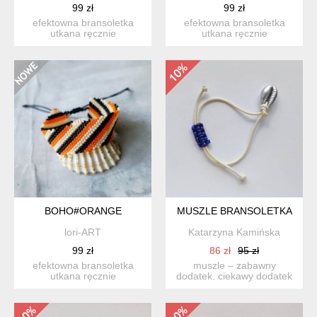
99 zł
99 zł
efektowna bransoletka
efektowna bransoletka
utkana ręcznie
utkana ręcznie
pracochłonną metodą
pracochłonną metodą
beadingu ze s...
beadingu ze s...
BOHO#ORANGE
MUSZLE BRANSOLETKA
lori-ART
Katarzyna Kamińska
99 zł
86 zł
95 zł
efektowna bransoletka
muszle – zabawny
utkana ręcznie
dodatek. ciekawy dodatek
pracochłonną metodą
przykuwają uwagę i
beadingu ze s...
zaskakuje...