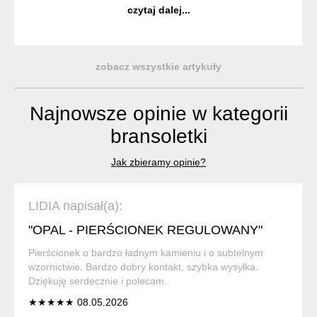
aby były nie tylko wyjątkowe, ale również trwałe i
czytaj dalej...
komfortowe w noszeniu. ...
zobacz wszystkie artykuły
Najnowsze opinie w kategorii
bransoletki
Jak zbieramy opinie?
LIDIA napisał(a):
"OPAL - PIERŚCIONEK REGULOWANY"
Pierścionek o bardzo ładnym kamieniu i o subtelnym
wzornictwie. Bardzo dobry kontakt, szybka wysyłka.
Dziękuję serdecznie i polecam.
★★★★★ 08.05.2026