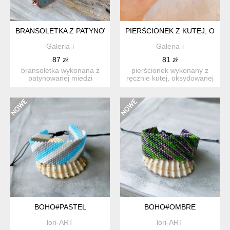
BRANSOLETKA Z PATYNOWANEJ MIEDZI I KAMIENIA FENIKSA /
PIERŚCIONEK Z KUTEJ, OKSY
Galeria-i
Galeria-i
87 zł
81 zł
bransoletka wykonana z
pierścionek wykonany z
patynowanej miedzi
ręcznie kutej, oksydowanej
(naturalna, zielona patyna
miedzi, częściowo pr...
p...
BOHO#PASTEL
BOHO#OMBRE
lori-ART
lori-ART