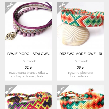
PAWIE PIÓRO - STALOWA ZAWIESZKA, ROZSUWANA BRANSOLE
DRZEWO MORELOWE - RĘCZNI
Pathwork
Pathwork
32 zł
38 zł
rozsuwana bransoletka w
ręcznie pleciona
spokojnej tonacji fioletu
bransoletka z
połączona z szarości...
bawełnianych nici. w
pięknych kolorach ...