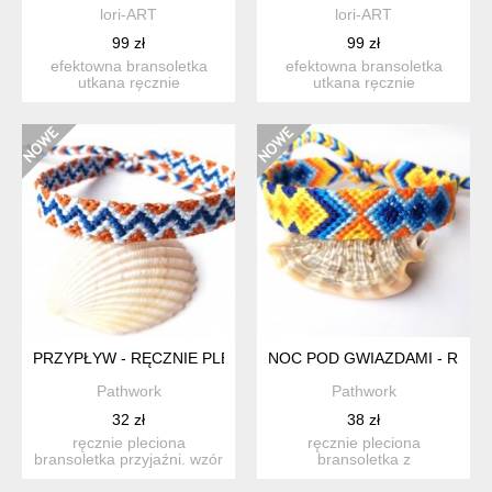
lori-ART
lori-ART
99 zł
99 zł
efektowna bransoletka
efektowna bransoletka
utkana ręcznie
utkana ręcznie
pracochłonną metodą
pracochłonną metodą
beadingu ze s...
beadingu ze s...
PRZYPŁYW - RĘCZNIE PLECIONA BRANSOLETKA PRZYJAŹNI, B
NOC POD GWIAZDAMI - RĘCZ
Pathwork
Pathwork
32 zł
38 zł
ręcznie pleciona
ręcznie pleciona
bransoletka przyjaźni. wzór
bransoletka z
w zygzak. połączenie
bawełnianych nici. w
dwóc...
pięknych kolorach ...