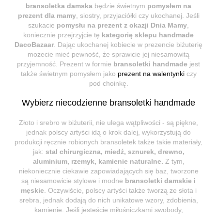
bransoletka damska
będzie świetnym
pomysłem na
prezent dla mamy
, siostry, przyjaciółki czy ukochanej. Jeśli
szukacie
pomysłu na prezent z okazji Dnia Mamy
,
koniecznie przejrzyjcie tę
kategorię sklepu handmade
DacoBazaar
. Dając ukochanej kobiecie w prezencie biżuterię
możecie mieć pewność, że sprawicie jej niesamowitą
przyjemność. Prezent w formie
bransoletki handmade
jest
także świetnym pomysłem jako
prezent na walentynki
czy
pod choinkę.
Wybierz niecodzienne bransoletki handmade
Złoto i srebro w biżuterii, nie ulega wątpliwości - są piękne,
jednak polscy artyści idą o krok dalej, wykorzystują do
produkcji ręcznie robionych bransoletek także takie materiały,
jak:
stal chirurgiczna, miedź, sznurek, drewno,
aluminium, rzemyk, kamienie naturalne.
Z tym,
niekoniecznie ciekawie zapowiadających się baz, tworzone
są niesamowicie stylowe i modne
bransoletki damskie i
męskie
. Oczywiście, polscy artyści także tworzą ze słota i
srebra, jednak dodają do nich unikatowe wzory, zdobienia,
kamienie. Jeśli jesteście miłośniczkami swobody,