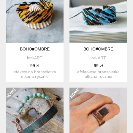
BOHO#OMBRE
BOHO#OMBRE
lori-ART
lori-ART
99 zł
99 zł
efektowna bransoletka
efektowna bransoletka
utkana ręcznie
utkana ręcznie
pracochłonną metodą
pracochłonną metodą
beadingu ze s...
beadingu ze s...