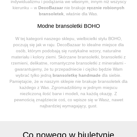
indywidualizmu i podążania we własnym, innym niż wszyscy
kierunku – w
DecoBazaar
nie brakuje
ręcznie robionych
bransoletek
, właśnie dla Was.
Modne bransoletki BOHO
W tej kategorii naszego sklepu, wielbicielki stylu BOHO,
poczują się jak w raju. DecoBazaar to idealne miejsce dla
osób, którym podobają się rustykalne wzory, naturalne
materiału i kolory ziemi. Skórzane bransoletki, bransoletki z
rzemieni, delikatne, romantyczne bransoletki z minerałami -
gwarantujemy, że tu przepadniecie i ciężko będzie Wam
wybrać tylko jedną
bransoletkę handmade
dla siebie.
Pamiętajcie, że w naszym sklepie nie brakuje bransoletek dla
każdego z Was. Zgromadziliśmy w jednym miejscu
niezliczoną ilość barw i modeli, na każdą okazję. Z
pewnością znajdziecie coś, co wpisze się w Wasz, nawet
najbardziej wymagający, gust.
Co nowego w biuletynie