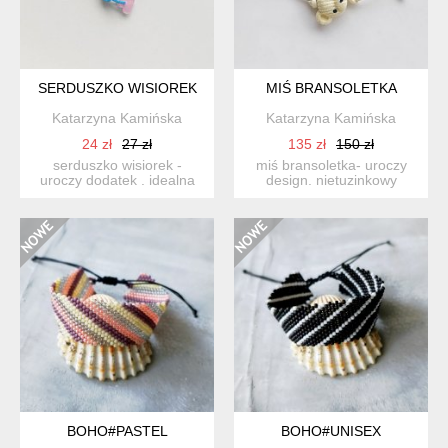
SERDUSZKO WISIOREK
MIŚ BRANSOLETKA
Katarzyna Kamińska
Katarzyna Kamińska
24 zł
27 zł
135 zł
150 zł
serduszko wisiorek -
miś bransoletka- uroczy
uroczy dodatek . idealna
design. nietuzinkowy
dla kobiet ceniące ładną...
dodatek idealnie stanowi ...
BOHO#PASTEL
BOHO#UNISEX