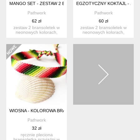
MANGO SET - ZESTAW 2 BRANSOLETEK ETNO, PLECIONE B
EGZOTYCZNY KOKTAJL - ZES
Pathwork
Pathwork
62 zł
60 zł
zestaw 2 bransoletek w
zestaw 2 bransoletek w
neonowych kolorach,
neonowych kolorach,
połączenie żywej zieleni i ...
połączenie szmaragdowej
zie...
WIOSNA - KOLOROWA BRANSOLETKA PRZYJAŹNI, BAWEŁNA, 
Pathwork
32 zł
ręcznie pleciona
bransoletka przyjaźni w