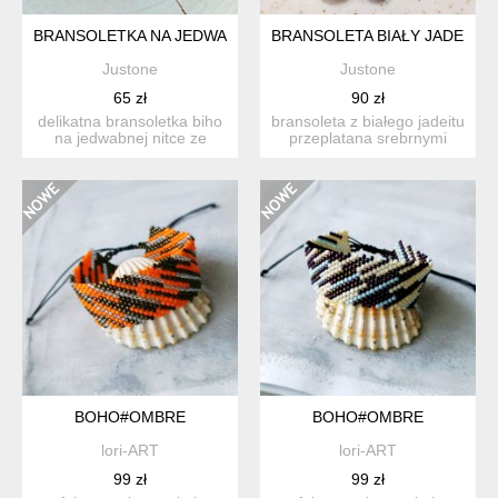
BRANSOLETKA NA JEDWABNYM SZNURECZKU
BRANSOLETA BIAŁY JADEIT Z
Justone
Justone
65 zł
90 zł
delikatna bransoletka biho
bransoleta z białego jadeitu
na jedwabnej nitce ze
przeplatana srebrnymi
szklanymi koralikami ...
hematytami. na środ...
BOHO#OMBRE
BOHO#OMBRE
lori-ART
lori-ART
99 zł
99 zł