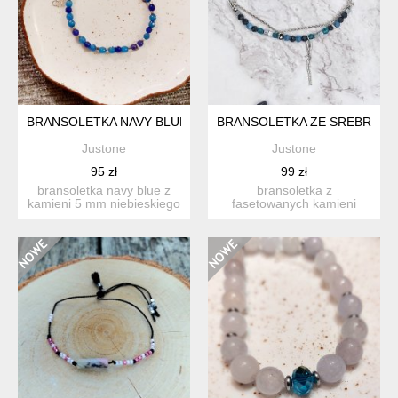
BRANSOLETKA NAVY BLUE
BRANSOLETKA ZE SREBREM P
Justone
Justone
95 zł
99 zł
bransoletka navy blue z
bransoletka z
kamieni 5 mm niebieskiego
fasetowanych kamieni
jadeitu z przekładka...
3mm na srebrnym
łańcuszku najwyższe...