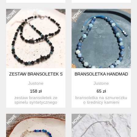
hematytu. wyrazista
dzielą ją drobne błysz...
branso...
ZESTAW BRANSOLETEK SPINEL CZARNY Z HEMATYTEM
BRANSOLETKA HANDMADE JAD
Justone
Justone
158 zł
65 zł
zestaw bransoletek ze
bransoletka na sznureczku
spinelu syntetycznego
o średnicy kamieni
3mm przeplatane srebrymi
fasetowanych 5mm.
h...
przycią...