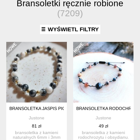
Bransoletki ręcznie robione
(7209)
WYŚWIETL FILTRY
BRANSOLETKA JASPIS PICASSO I ZŁOTY HEMATYT
BRANSOLETKA RODOCHROZYT
Justone
Justone
81 zł
49 zł
bransoletka z kamieni
bransoletka z kamieni
naturalnych 6mm i 3mm
rodochrozytu i obsydianu.