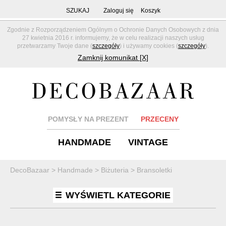
SZUKAJ
Zaloguj się
Koszyk
Zgodnie z Rozporządzeniem Ogólnym o Ochronie Danych Osobowych z dnia
27 kwietnia 2016 r. informujemy, że w celu realizacji naszych usług
przetwarzamy Twoje dane (
szczegóły
) i używamy cookies (
szczegóły
).
Zamknij komunikat [X]
POMYSŁY NA PREZENT
PRZECENY
HANDMADE
VINTAGE
DecoBazaar
>
Handmade
>
Biżuteria
>
Bransoletki
WYŚWIETL KATEGORIE