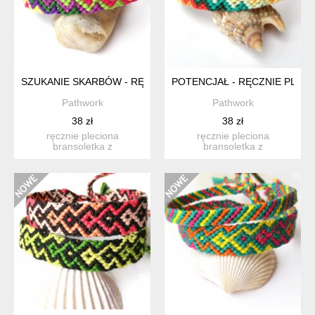
SZUKANIE SKARBÓW - RĘCZNIE PLECIONA BRANSOLETKA PR
POTENCJAŁ - RĘCZNIE PLEC
Pathwork
Pathwork
38 zł
38 zł
ręcznie pleciona
ręcznie pleciona
bransoletka z
bransoletka z
bawełnianych nici. w
bawełnianych nici. w
jaskrawych kolorac...
pięknych kolorach ...