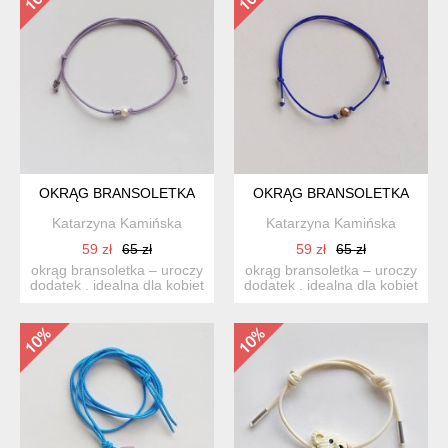
OKRĄG BRANSOLETKA
OKRĄG BRANSOLETKA
Katarzyna Kamińska
Katarzyna Kamińska
59 zł
65 zł
59 zł
65 zł
okrąg bransoletka – uroczy
okrąg bransoletka – uroczy
dodatek . idealna dla kobiet
dodatek . idealna dla kobiet
ceniące ładną ...
ceniące ładną ...