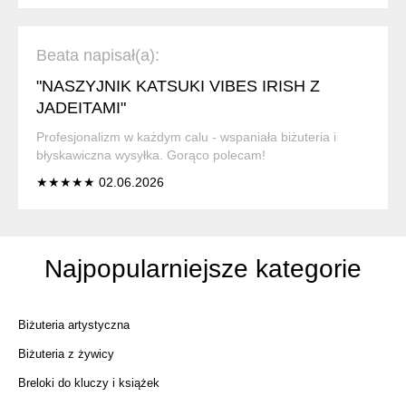
Beata napisał(a):
"NASZYJNIK KATSUKI VIBES IRISH Z
JADEITAMI"
Profesjonalizm w każdym calu - wspaniała biżuteria i
błyskawiczna wysyłka. Gorąco polecam!
★★★★★ 02.06.2026
Najpopularniejsze kategorie
Biżuteria artystyczna
Biżuteria z żywicy
Breloki do kluczy i książek