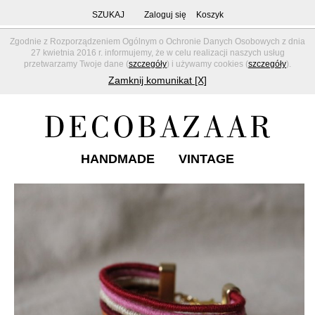
SZUKAJ
Zaloguj się
Koszyk
Zgodnie z Rozporządzeniem Ogólnym o Ochronie Danych Osobowych z dnia
27 kwietnia 2016 r. informujemy, że w celu realizacji naszych usług
przetwarzamy Twoje dane (
szczegóły
) i używamy cookies (
szczegóły
).
Zamknij komunikat [X]
HANDMADE
VINTAGE