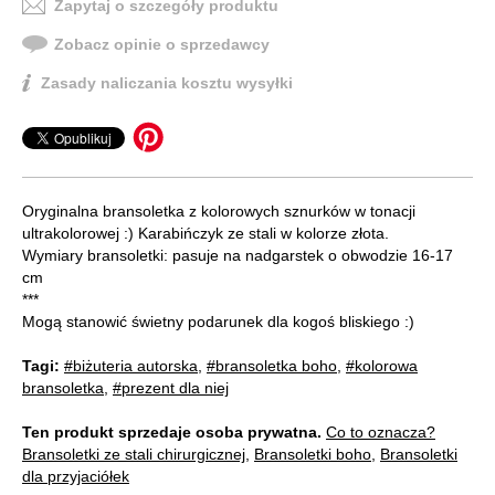
Zapytaj o szczegóły produktu
Zobacz opinie o sprzedawcy
Zasady naliczania kosztu wysyłki
Oryginalna bransoletka z kolorowych sznurków w tonacji
ultrakolorowej :) Karabińczyk ze stali w kolorze złota.
Wymiary bransoletki: pasuje na nadgarstek o obwodzie 16-17
cm
***
Mogą stanowić świetny podarunek dla kogoś bliskiego :)
Tagi:
#biżuteria autorska
,
#bransoletka boho
,
#kolorowa
bransoletka
,
#prezent dla niej
Ten produkt sprzedaje osoba prywatna.
Co to oznacza?
Bransoletki ze stali chirurgicznej
,
Bransoletki boho
,
Bransoletki
dla przyjaciółek