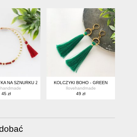
T AND GOLD
KITNO-KREMOWA MINIMAL BLUE AND CREAM
KA NA SZNURKU Z CHWOSTAMI KREMOWO-BORDOWA MINIMAL 
KOLCZYKI BOHO - GREEN
vehandmade
Ilovehandmade
45 zł
49 zł
odobać