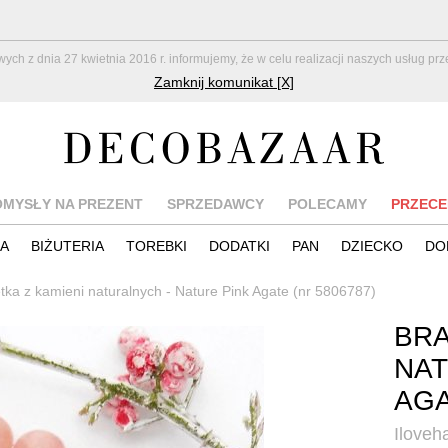
z dnia 27 kwietnia 2016 r. informujemy, że w celu realizacji naszych usług pr
Zamknij komunikat [X]
OMYSŁY NA PREZENT
SPRZEDAWCY
POLECAMY
PRZECE
IA
BIŻUTERIA
TOREBKI
DODATKI
PAN
DZIECKO
DO
tka z kamieni naturalnych - Nature Pink Agate (nr 5806787)
BRA
NAT
AG
Ilove