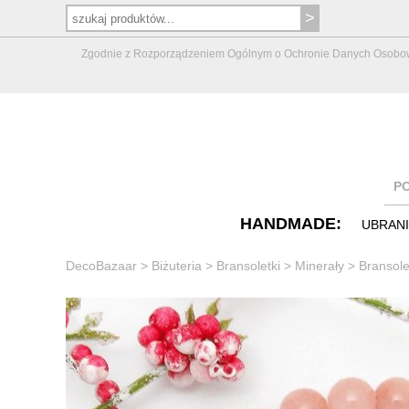
Zgodnie z Rozporządzeniem Ogólnym o Ochronie Danych Osobowych 
P
HANDMADE:
UBRAN
DecoBazaar
>
Biżuteria
>
Bransoletki
>
Minerały
>
Bransole