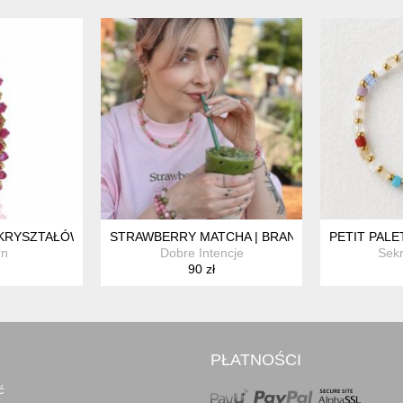
Z CZESKICH KRYSZTAŁÓW
KRYSZTAŁÓW PRECIOSA FUCHSIA AB
STRAWBERRY MATCHA | BRANSOLETKA SWEE
PETIT PAL
rn
Dobre Intencje
Sekr
90 zł
PŁATNOŚCI
ć