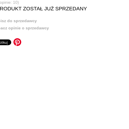
opinie: 10)
PRODUKT ZOSTAŁ JUŻ SPRZEDANY
isz do sprzedawcy
acz opinie o sprzedawcy