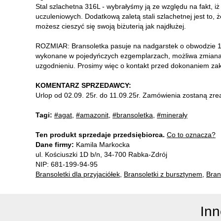
Stal szlachetna 316L - wybrałyśmy ją ze względu na fakt, iż
uczuleniowych. Dodatkową zaletą stali szlachetnej jest to, ż
możesz cieszyć się swoją biżuterią jak najdłużej.
ROZMIAR: Bransoletka pasuje na nadgarstek o obwodzie 14
wykonane w pojedyńczych ezgemplarzach, możliwa zmiana
uzgodnieniu. Prosimy więc o kontakt przed dokonaniem za
KOMENTARZ SPRZEDAWCY:
Urlop od 02.09. 25r. do 11.09.25r. Zamówienia zostaną zre
Tagi:
#agat
,
#amazonit
,
#bransoletka
,
#minerały
Ten produkt sprzedaje przedsiębiorca.
Co to oznacza?
Dane firmy:
Kamila Markocka
ul. Kościuszki 1D b/n, 34-700 Rabka-Zdrój
NIP: 681-199-94-95
Bransoletki dla przyjaciółek
,
Bransoletki z bursztynem
,
Brans
Inn