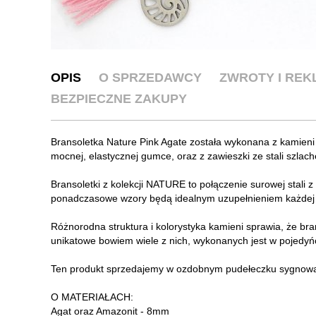
OPIS
O SPRZEDAWCY
ZWROTY I RE
BEZPIECZNE ZAKUPY
Bransoletka Nature Pink Agate została wykonana z kamieni
mocnej, elastycznej gumce, oraz z zawieszki ze stali szlach
Bransoletki z kolekcji NATURE to połączenie surowej stali z
ponadczasowe wzory będą idealnym uzupełnieniem każdej st
Różnorodna struktura i kolorystyka kamieni sprawia, że bran
unikatowe bowiem wiele z nich, wykonanych jest w pojedy
Ten produkt sprzedajemy w ozdobnym pudełeczku sygnow
O MATERIAŁACH:
Agat oraz Amazonit - 8mm