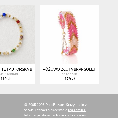
T HARMONY
ETTE | AUTORSKA BRANSOLETKA Z CZESKICH KRYSZTAŁÓW
RÓŻOWO-ZŁOTA BRANSOLETKA Z KORALI
et Kamieni
Staghorn
119 zł
179 zł
@ 2005-2026 DecoBazaar. Korzystanie z
serwisu oznacza akceptację
regulaminu.
Informacje:
dane osobowe
i
pliki cookies