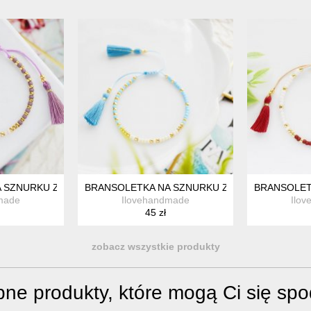
 SZNURKU Z CHWOSTAMI FIOLETOWO-KREMOWA MINIMAL VIOLE
BRANSOLETKA NA SZNURKU Z CHWOSTAMI BŁĘ
BRANSOLET
made
Ilovehandmade
Ilo
45 zł
zobacz wszystkie produkty
ne produkty, które mogą Ci się sp