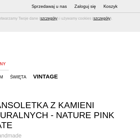
Sprzedawaj u nas
Zaloguj się
Koszyk
zetwarzamy Twoje dane (
szczegóły
) i używamy cookies (
szczegóły
).
NY
VINTAGE
M
ŚWIĘTA
NSOLETKA Z KAMIENI
URALNYCH - NATURE PINK
ATE
handmade