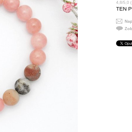
4,8/5,0 (
TEN 
Nap
Zob