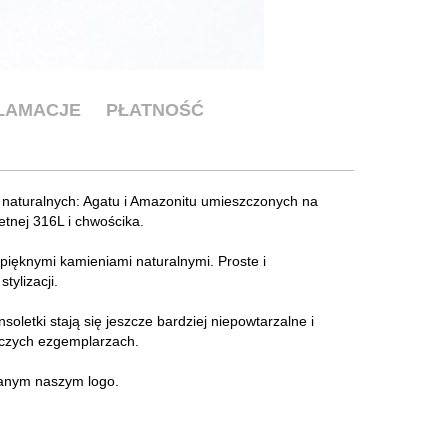
KLAMACJE
PŁATNOŚĆ
 naturalnych: Agatu i Amazonitu umieszczonych na
etnej 316L i chwościka.
 pięknymi kamieniami naturalnymi. Proste i
ylizacji.
soletki stają się jeszcze bardziej niepowtarzalne i
ńczych ezgemplarzach.
anym naszym logo.