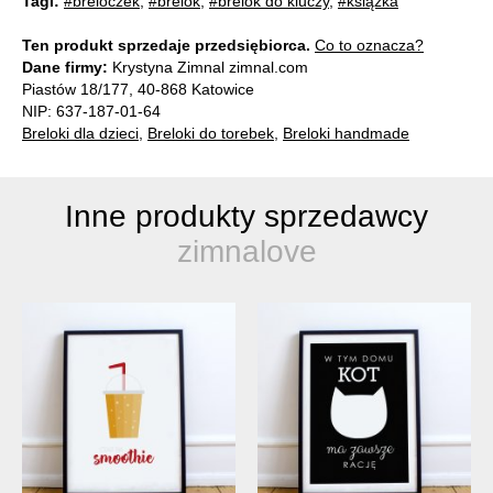
Tagi:
#breloczek
,
#brelok
,
#brelok do kluczy
,
#książka
Ten produkt sprzedaje przedsiębiorca.
Co to oznacza?
Dane firmy:
Krystyna Zimnal zimnal.com
Piastów 18/177, 40-868 Katowice
NIP: 637-187-01-64
Breloki dla dzieci
,
Breloki do torebek
,
Breloki handmade
Inne produkty sprzedawcy
zimnalove