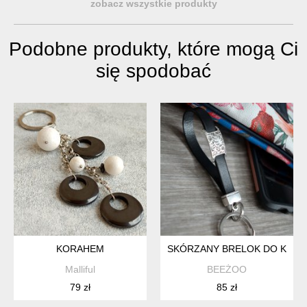
zobacz wszystkie produkty
Podobne produkty, które mogą Ci
się spodobać
KORAHEM
SKÓRZANY BRELOK DO KLUC
Malliful
BEEŻOO
79 zł
85 zł