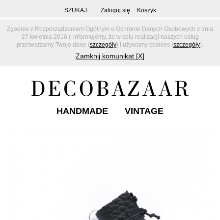
SZUKAJ
Zaloguj się
Koszyk
Zgodnie z Rozporządzeniem Ogólnym o Ochronie Danych Osobowych z dnia
27 kwietnia 2016 r. informujemy, że w celu realizacji naszych usług
przetwarzamy Twoje dane (
szczegóły
) i używamy cookies (
szczegóły
).
Zamknij komunikat [X]
HANDMADE
VINTAGE