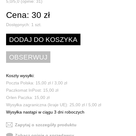
5,0/5,0 (opinie: 31)
Cena: 30 zł
Dostępnych:
1
szt.
Koszty wysyłki:
Poczta Polska: 15,00 zł / 3,00 zł
Paczkomat InPost: 15,00 zł
Orlen Paczka: 15,00 zł
Wysyłka zagraniczna (kraje UE): 25,00 zł / 5,00 zł
Wysyłka nastąpi w ciągu 3 dni roboczych
Zapytaj o szczegóły produktu
Zobacz opinie o sprzedawcy