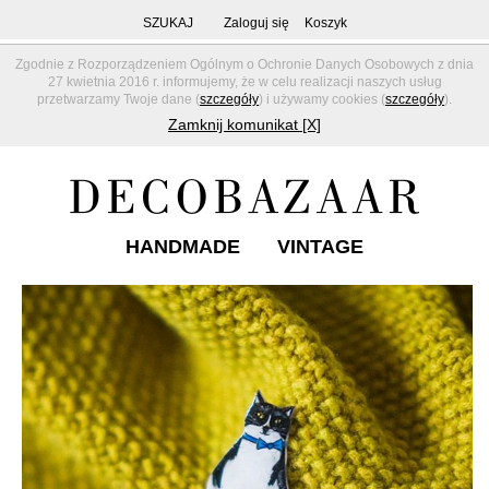
SZUKAJ
Zaloguj się
Koszyk
Zgodnie z Rozporządzeniem Ogólnym o Ochronie Danych Osobowych z dnia
27 kwietnia 2016 r. informujemy, że w celu realizacji naszych usług
przetwarzamy Twoje dane (
szczegóły
) i używamy cookies (
szczegóły
).
Zamknij komunikat [X]
HANDMADE
VINTAGE