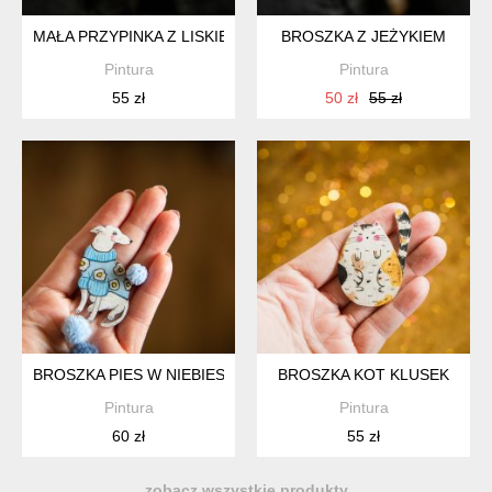
MAŁA PRZYPINKA Z LISKIEM ANDRZEJEM NA ROWERZE
BROSZKA Z JEŻYKIEM
Pintura
Pintura
55 zł
50 zł
55 zł
BROSZKA PIES W NIEBIESKIM SWETRZE W KWIATY
BROSZKA KOT KLUSEK
Pintura
Pintura
60 zł
55 zł
zobacz wszystkie produkty