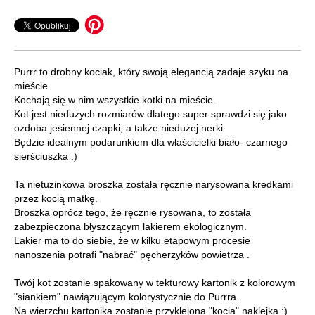
Purrr to drobny kociak, który swoją elegancją zadaje szyku na
mieście.
Kochają się w nim wszystkie kotki na mieście.
Kot jest niedużych rozmiarów dlatego super sprawdzi się jako
ozdoba jesiennej czapki, a także niedużej nerki.
Będzie idealnym podarunkiem dla właścicielki biało- czarnego
sierściuszka :)
Ta nietuzinkowa broszka została ręcznie narysowana kredkami
przez kocią matkę.
Broszka oprócz tego, że ręcznie rysowana, to została
zabezpieczona błyszczącym lakierem ekologicznym.
Lakier ma to do siebie, że w kilku etapowym procesie
nanoszenia potrafi "nabrać" pęcherzyków powietrza .
Twój kot zostanie spakowany w tekturowy kartonik z kolorowym
"siankiem" nawiązującym kolorystycznie do Purrra.
Na wierzchu kartonika zostanie przyklejona "kocia" naklejka :)