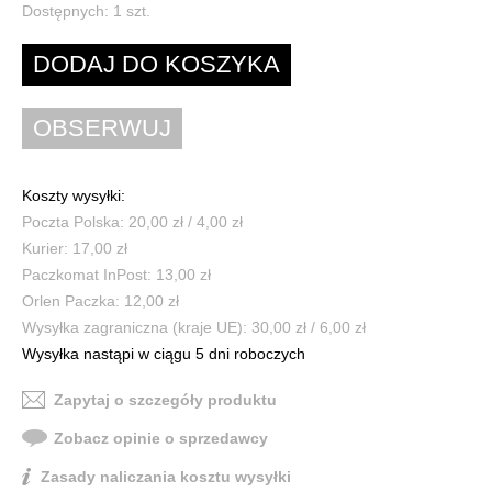
Dostępnych:
1
szt.
Koszty wysyłki:
Poczta Polska: 20,00 zł / 4,00 zł
Kurier: 17,00 zł
Paczkomat InPost: 13,00 zł
Orlen Paczka: 12,00 zł
Wysyłka zagraniczna (kraje UE): 30,00 zł / 6,00 zł
Wysyłka nastąpi w ciągu 5 dni roboczych
Zapytaj o szczegóły produktu
Zobacz opinie o sprzedawcy
Zasady naliczania kosztu wysyłki