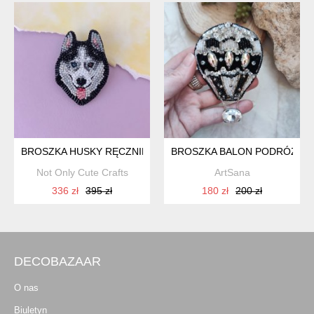
BROSZKA HUSKY RĘCZNIE HAFTOWANA KORALIKAMI
BROSZKA BALON PODRÓŻNIKA
Not Only Cute Crafts
ArtSana
336 zł
395 zł
180 zł
200 zł
DECOBAZAAR
O nas
Biuletyn