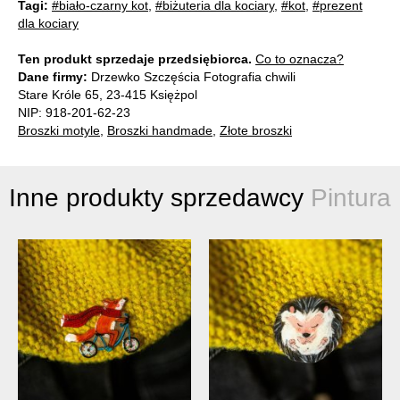
Tagi:
#biało-czarny kot
,
#biżuteria dla kociary
,
#kot
,
#prezent
dla kociary
Ten produkt sprzedaje przedsiębiorca.
Co to oznacza?
Dane firmy:
Drzewko Szczęścia Fotografia chwili
Stare Króle 65, 23-415 Księżpol
NIP: 918-201-62-23
Broszki motyle
,
Broszki handmade
,
Złote broszki
Inne produkty sprzedawcy
Pintura