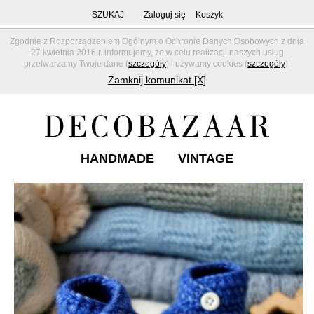
SZUKAJ
Zaloguj się
Koszyk
Zgodnie z Rozporządzeniem Ogólnym o Ochronie Danych Osobowych z dnia
27 kwietnia 2016 r. informujemy, że w celu realizacji naszych usług
przetwarzamy Twoje dane (
szczegóły
) i używamy cookies (
szczegóły
).
Zamknij komunikat [X]
HANDMADE
VINTAGE