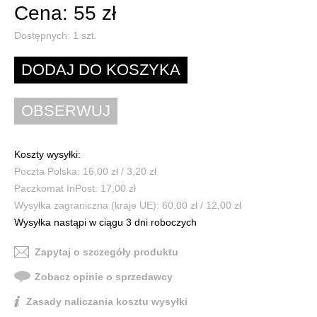
Cena: 55 zł
Dostępnych:
1
szt.
Koszty wysyłki:
Poczta Polska: 16,00 zł / 3,20 zł
Paczkomat InPost: 17,00 zł
Wysyłka zagraniczna (kraje UE): 60,00 zł / 12,00 zł
Wysyłka nastąpi w ciągu 3 dni roboczych
Zapytaj o szczegóły produktu
Zobacz opinie o sprzedawcy
Zasady naliczania kosztu wysyłki