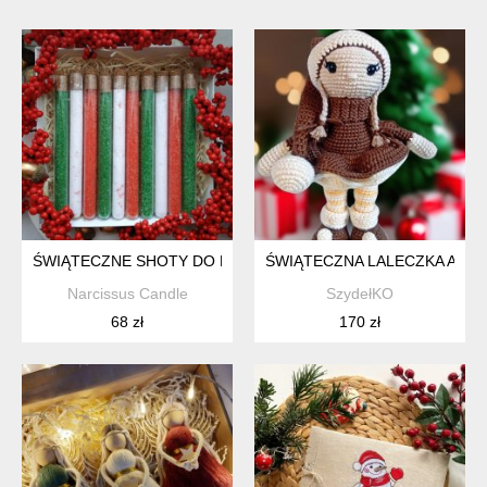
ŚWIĄTECZNE SHOTY DO KĄPIELI
ŚWIĄTECZNA LALECZKA AMI
Narcissus Candle
SzydełKO
68 zł
170 zł