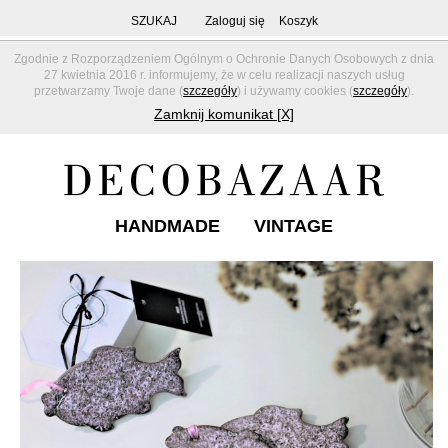
SZUKAJ
Zaloguj się
Koszyk
Zgodnie z Rozporządzeniem Ogólnym o Ochronie Danych Osobowych z dnia
27 kwietnia 2016 r. informujemy, że w celu realizacji naszych usług
przetwarzamy Twoje dane (
szczegóły
) i używamy cookies (
szczegóły
).
Zamknij komunikat [X]
HANDMADE
VINTAGE