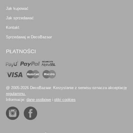
Jak kupować
Jak sprzedawać
Kontakt
Sprzedawaj w DecoBazaar
PŁATNOŚCI
@ 2005-2026 DecoBazaar. Korzystanie z serwisu oznacza akceptację
regulaminu.
Informacje:
dane osobowe
i
pliki cookies