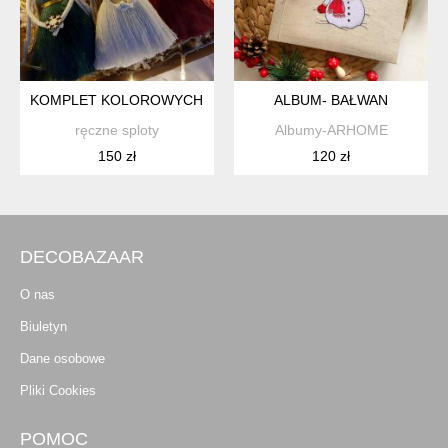
KOMPLET KOLOROWYCH ANIOŁKÓW
ALBUM- BAŁWAN
ręczne sploty
Albumy-ARHOME
150 zł
120 zł
DECOBAZAAR
O nas
Biuletyn
Dane osobowe
Pliki Cookies
POMOC