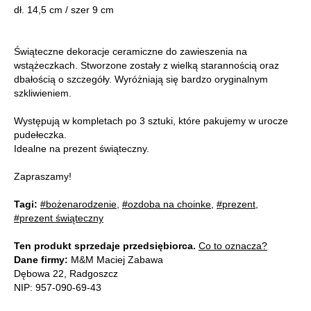
dł. 14,5 cm / szer 9 cm
Świąteczne dekoracje ceramiczne do zawieszenia na
wstążeczkach. Stworzone zostały z wielką starannością oraz
dbałością o szczegóły. Wyróżniają się bardzo oryginalnym
szkliwieniem.
Występują w kompletach po 3 sztuki, które pakujemy w urocze
pudełeczka.
Idealne na prezent świąteczny.
Zapraszamy!
Tagi:
#bożenarodzenie
,
#ozdoba na choinke
,
#prezent
,
#prezent świąteczny
Ten produkt sprzedaje przedsiębiorca.
Co to oznacza?
Dane firmy:
M&M Maciej Zabawa
Dębowa 22, Radgoszcz
NIP: 957-090-69-43