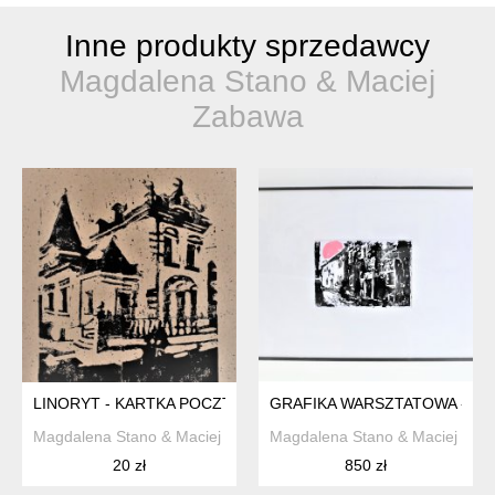
Inne produkty sprzedawcy
Magdalena Stano & Maciej
Zabawa
LINORYT - KARTKA POCZTOWA
GRAFIKA WARSZTATOWA - LIN
Magdalena Stano & Maciej Zabawa
Magdalena Stano & Maciej Zab
20 zł
850 zł