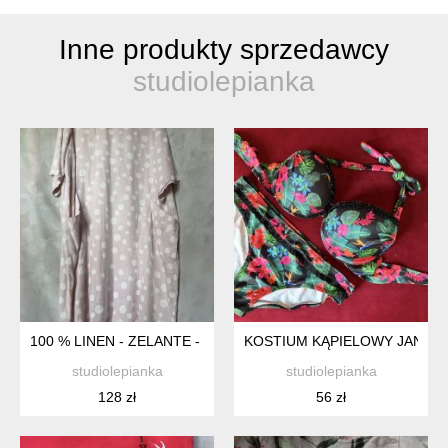
Inne produkty sprzedawcy
studiolepianka
100 % LINEN - ZELANTE - PUDROWY RÓŻ GROSZKI KIESZENI
KOSTIUM KĄPIELOWY JANINA
studiolepianka
studiolepianka
128 zł
56 zł