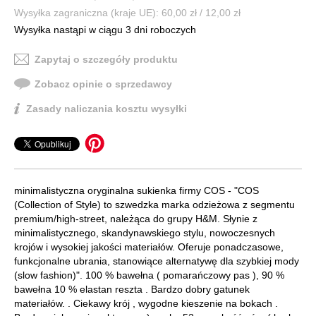
Wysyłka zagraniczna (kraje UE): 60,00 zł / 12,00 zł
Wysyłka nastąpi w ciągu 3 dni roboczych
Zapytaj o szczegóły produktu
Zobacz opinie o sprzedawcy
Zasady naliczania kosztu wysyłki
minimalistyczna oryginalna sukienka firmy COS - "COS
(Collection of Style) to szwedzka marka odzieżowa z segmentu
premium/high-street, należąca do grupy H&M. Słynie z
minimalistycznego, skandynawskiego stylu, nowoczesnych
krojów i wysokiej jakości materiałów. Oferuje ponadczasowe,
funkcjonalne ubrania, stanowiące alternatywę dla szybkiej mody
(slow fashion)". 100 % bawełna ( pomarańczowy pas ), 90 %
bawełna 10 % elastan reszta . Bardzo dobry gatunek
materiałów. . Ciekawy krój , wygodne kieszenie na bokach .