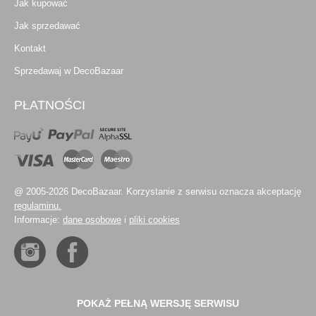
Jak kupować
Jak sprzedawać
Kontakt
Sprzedawaj w DecoBazaar
PŁATNOŚCI
@ 2005-2026 DecoBazaar. Korzystanie z serwisu oznacza akceptację
regulaminu.
Informacje:
dane osobowe
i
pliki cookies
POKAŻ PEŁNĄ WERSJĘ SERWISU