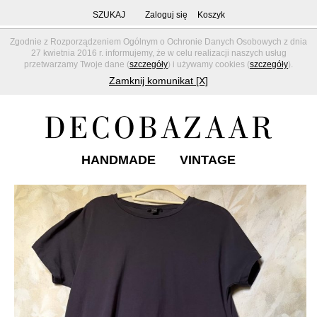
SZUKAJ
Zaloguj się
Koszyk
Zgodnie z Rozporządzeniem Ogólnym o Ochronie Danych Osobowych z dnia
27 kwietnia 2016 r. informujemy, że w celu realizacji naszych usług
przetwarzamy Twoje dane (
szczegóły
) i używamy cookies (
szczegóły
).
Zamknij komunikat [X]
HANDMADE
VINTAGE