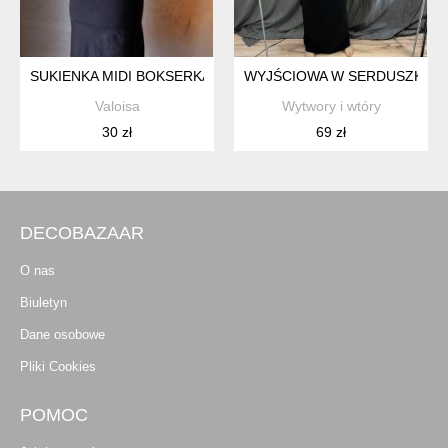
SUKIENKA MIDI BOKSERKA DEKOLT NA PLECACH XS S
WYJŚCIOWA W SERDUSZKO Z
Valoisa
Wytwory i wtóry
30 zł
69 zł
DECOBAZAAR
O nas
Biuletyn
Dane osobowe
Pliki Cookies
POMOC