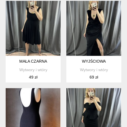
MAŁA CZARNA
WYJŚCIOWA
Wytwory i wtóry
Wytwory i wtóry
49 zł
69 zł