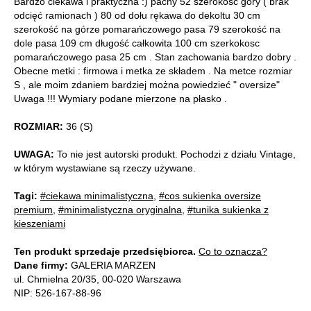
Bardzo ciekawa i praktyczna :) pachy 52 szerokość góry ( brak
odcięć ramionach ) 80 od dołu rękawa do dekoltu 30 cm
szerokość na górze pomarańczowego pasa 79 szerokość na
dole pasa 109 cm długość całkowita 100 cm szerkokosc
pomarańczowego pasa 25 cm . Stan zachowania bardzo dobry .
Obecne metki : firmowa i metka ze składem . Na metce rozmiar
S , ale moim zdaniem bardziej można powiedzieć " oversize"
Uwaga !!! Wymiary podane mierzone na płasko .
ROZMIAR:
36 (S)
UWAGA:
To nie jest autorski produkt. Pochodzi z działu Vintage,
w którym wystawiane są rzeczy używane.
Tagi:
#ciekawa minimalistyczna
,
#cos sukienka oversize
premium
,
#minimalistyczna oryginalna
,
#tunika sukienka z
kieszeniami
Ten produkt sprzedaje przedsiębiorca.
Co to oznacza?
Dane firmy:
GALERIA MARZEN
ul. Chmielna 20/35, 00-020 Warszawa
NIP: 526-167-88-96