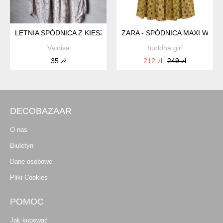
LETNIA SPÓDNICA Z KIESZENIAMI XS S
ZARA - SPÓDNICA MAXI W KWI
Valoisa
buddha girl
35 zł
212 zł
249 zł
DECOBAZAAR
O nas
Biuletyn
Dane osobowe
Pliki Cookies
POMOC
Jak kupować