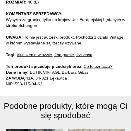
ROZMIAR:
40 (L)
KOMENTARZ SPRZEDAWCY:
Wysyłka za granicę tylko do krajów Unii Europejskiej będących w
strefie Schengen
UWAGA:
To nie jest autorski produkt. Pochodzi z działu Vintage,
w którym wystawiane są rzeczy używane.
Tagi:
#kieszenie w szwie
,
#na gumie
,
#viscosa
Ten produkt sprzedaje przedsiębiorca.
Co to oznacza?
Dane firmy:
BUTIK VINTAGE Barbara Gibas
ZA WODĄ 41A, 34-321 Łękawica
NIP: 553-115-04-62
Podobne produkty, które mogą Ci
się spodobać