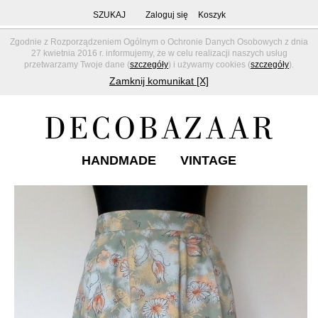
SZUKAJ
Zaloguj się
Koszyk
Zgodnie z Rozporządzeniem Ogólnym o Ochronie Danych Osobowych z dnia
27 kwietnia 2016 r. informujemy, że w celu realizacji naszych usług
przetwarzamy Twoje dane (
szczegóły
) i używamy cookies (
szczegóły
).
Zamknij komunikat [X]
HANDMADE
VINTAGE