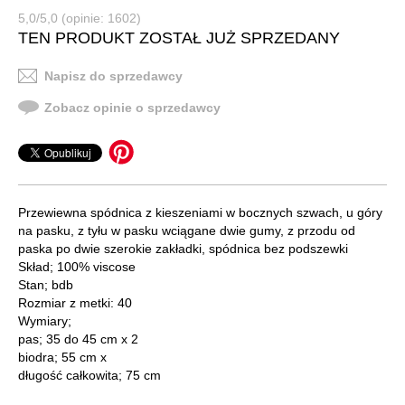
5,0/5,0 (opinie: 1602)
TEN PRODUKT ZOSTAŁ JUŻ SPRZEDANY
Napisz do sprzedawcy
Zobacz opinie o sprzedawcy
Przewiewna spódnica z kieszeniami w bocznych szwach, u góry
na pasku, z tyłu w pasku wciągane dwie gumy, z przodu od
paska po dwie szerokie zakładki, spódnica bez podszewki
Skład; 100% viscose
Stan; bdb
Rozmiar z metki: 40
Wymiary;
pas; 35 do 45 cm x 2
biodra; 55 cm x
długość całkowita; 75 cm