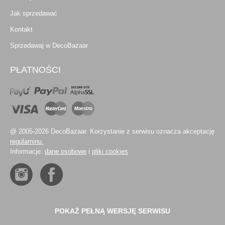
Jak sprzedawać
Kontakt
Sprzedawaj w DecoBazaar
PŁATNOŚCI
@ 2005-2026 DecoBazaar. Korzystanie z serwisu oznacza akceptację
regulaminu.
Informacje:
dane osobowe
i
pliki cookies
POKAŻ PEŁNĄ WERSJĘ SERWISU