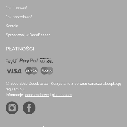
Jak kupować
Jak sprzedawać
Kontakt
Sprzedawaj w DecoBazaar
PŁATNOŚCI
@ 2005-2026 DecoBazaar. Korzystanie z serwisu oznacza akceptację
regulaminu.
Informacje:
dane osobowe
i
pliki cookies