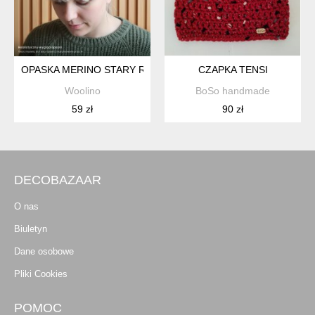
OPASKA MERINO STARY RÓŻ – NATURALNA, MIĘKKA, NIE GR
CZAPKA TENSI
Woolino
BoSo handmade
59 zł
90 zł
DECOBAZAAR
O nas
Biuletyn
Dane osobowe
Pliki Cookies
POMOC