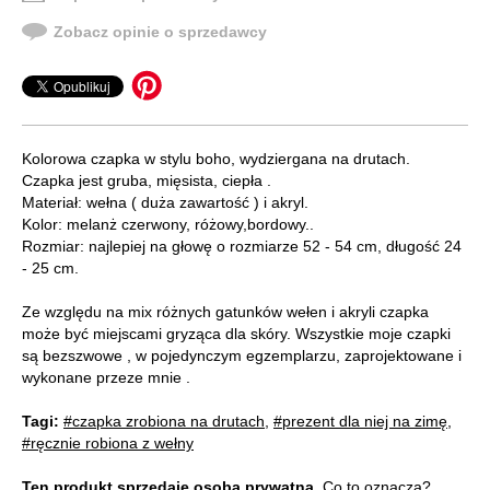
Zobacz opinie o sprzedawcy
Kolorowa czapka w stylu boho, wydziergana na drutach.
Czapka jest gruba, mięsista, ciepła .
Materiał: wełna ( duża zawartość ) i akryl.
Kolor: melanż czerwony, różowy,bordowy..
Rozmiar: najlepiej na głowę o rozmiarze 52 - 54 cm, długość 24
- 25 cm.
Ze względu na mix różnych gatunków wełen i akryli czapka
może być miejscami gryząca dla skóry. Wszystkie moje czapki
są bezszwowe , w pojedynczym egzemplarzu, zaprojektowane i
wykonane przeze mnie .
Tagi:
#czapka zrobiona na drutach
,
#prezent dla niej na zimę
,
#ręcznie robiona z wełny
Ten produkt sprzedaje osoba prywatna.
Co to oznacza?