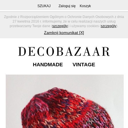
SZUKAJ
Zaloguj się
Koszyk
Zgodnie z Rozporządzeniem Ogólnym o Ochronie Danych Osobowych z dnia
27 kwietnia 2016 r. informujemy, że w celu realizacji naszych usług
przetwarzamy Twoje dane (
szczegóły
) i używamy cookies (
szczegóły
).
Zamknij komunikat [X]
HANDMADE
VINTAGE