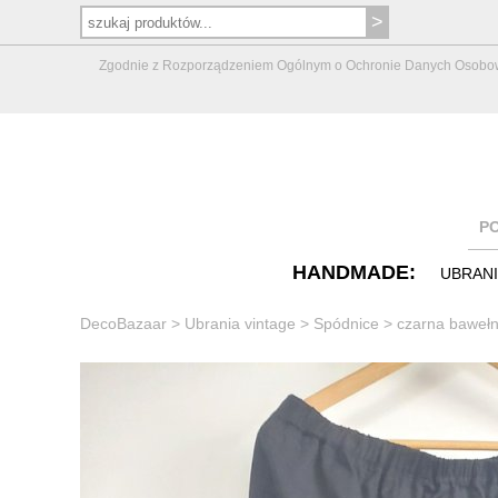
Zgodnie z Rozporządzeniem Ogólnym o Ochronie Danych Osobowych 
P
HANDMADE:
UBRAN
DecoBazaar
>
Ubrania vintage
>
Spódnice
>
czarna bawełn