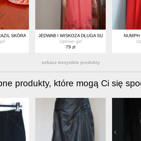
AZIL SKÓRA NATURALNA 37,5
JEDWAB I WISKOZA DŁUGA SUKIENKA
NUMPH 
irl
Uptown girl
Up
79 zł
zobacz wszystkie produkty
ne produkty, które mogą Ci się sp