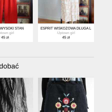
WYSOKI STAN
ESPRIT WISKOZOWA DŁUGA LETNIA SUKI
town girl
Uptown girl
45 zł
45 zł
odobać