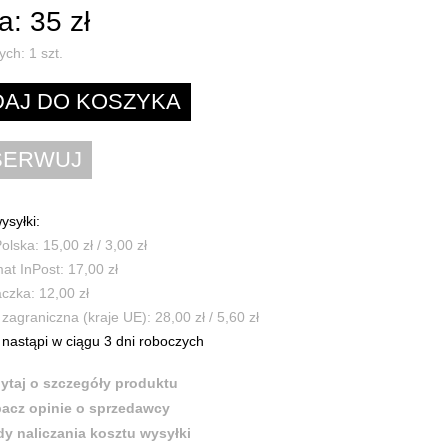
: 35 zł
ych:
1
szt.
ysyłki:
olska: 15,00 zł / 3,00 zł
t InPost: 17,00 zł
czka: 12,00 zł
zagraniczna (kraje UE): 28,00 zł / 5,60 zł
nastąpi w ciągu 3 dni roboczych
ytaj o szczegóły produktu
acz opinie o sprzedawcy
y naliczania kosztu wysyłki