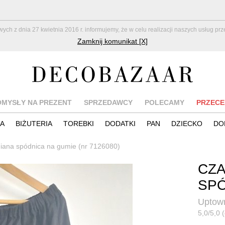
z dnia 27 kwietnia 2016 r. informujemy, że w celu realizacji naszych usług pr
Zamknij komunikat [X]
OMYSŁY NA PREZENT
SPRZEDAWCY
POLECAMY
PRZECE
IA
BIŻUTERIA
TOREBKI
DODATKI
PAN
DZIECKO
DO
iana spódnica na gumie (nr 7126080)
CZA
SPÓ
Uptown
5,0/5,0 