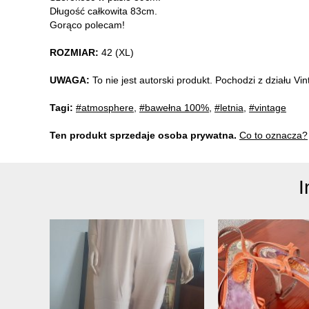
Długość całkowita 83cm.
Gorąco polecam!
ROZMIAR:
42 (XL)
UWAGA:
To nie jest autorski produkt. Pochodzi z działu V
Tagi:
#atmosphere
,
#bawełna 100%
,
#letnia
,
#vintage
Ten produkt sprzedaje osoba prywatna.
Co to oznacza?
I