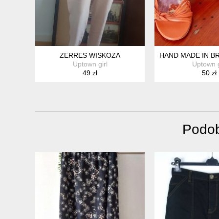
ZERRES WISKOZA
HAND MADE IN BR
Uptown girl
Uptown g
49 zł
50 zł
Podob