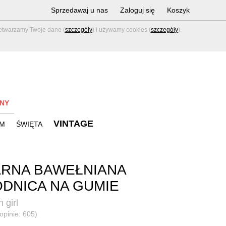
Sprzedawaj u nas
Zaloguj się
Koszyk
zetwarzamy Twoje dane (
szczegóły
) i używamy cookies (
szczegóły
).
NY
VINTAGE
M
ŚWIĘTA
RNA BAWEŁNIANA
DNICA NA GUMIE
 girl
(opinie: 605)