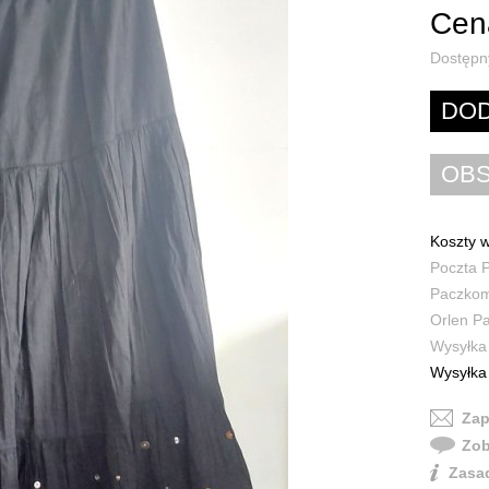
Cena
Dostępn
Koszty w
Poczta P
Paczkoma
Orlen Pa
Wysyłka 
Wysyłka 
Zap
Zob
Zasad