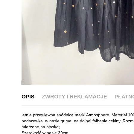
OPIS
ZWROTY I REKLAMACJE
PŁATN
letnia przewiewna spódnica marki Atmosphere. Materiał 1
podszewka. w pasie guma. na dolnej falbanie cekiny. Rozmi
mierzone na płasko;
Szerokość w pasie 39cm.