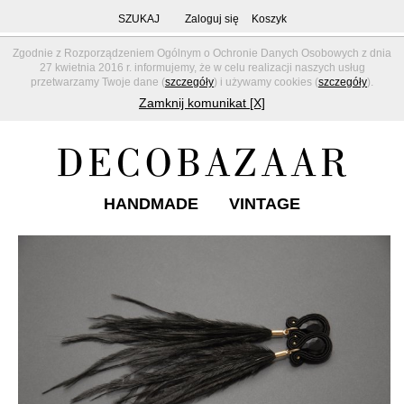
SZUKAJ
Zaloguj się
Koszyk
Zgodnie z Rozporządzeniem Ogólnym o Ochronie Danych Osobowych z dnia
27 kwietnia 2016 r. informujemy, że w celu realizacji naszych usług
przetwarzamy Twoje dane (
szczegóły
) i używamy cookies (
szczegóły
).
Zamknij komunikat [X]
HANDMADE
VINTAGE