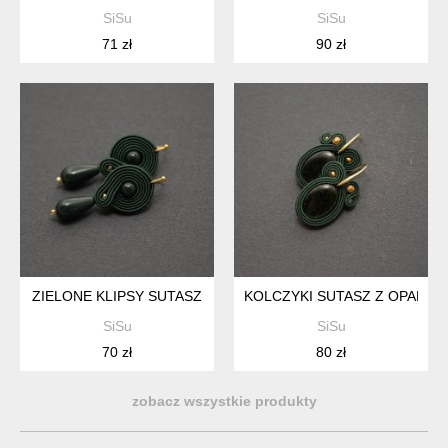
SiSu
SiSu
71 zł
90 zł
ZIELONE KLIPSY SUTASZ
KOLCZYKI SUTASZ Z OPALIZU
SiSu
SiSu
70 zł
80 zł
zobacz wszystkie produkty