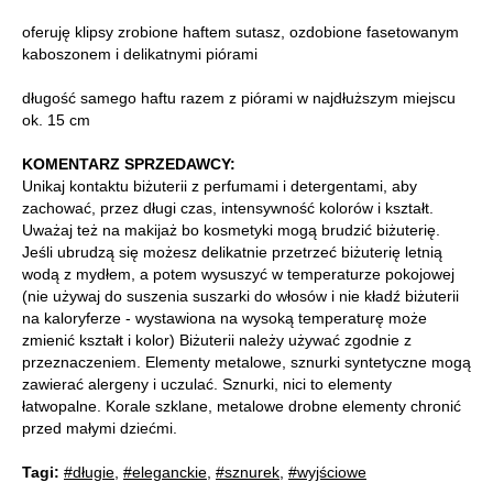
oferuję klipsy zrobione haftem sutasz, ozdobione fasetowanym
kaboszonem i delikatnymi piórami
długość samego haftu razem z piórami w najdłuższym miejscu
ok. 15 cm
KOMENTARZ SPRZEDAWCY:
Unikaj kontaktu biżuterii z perfumami i detergentami, aby
zachować, przez długi czas, intensywność kolorów i kształt.
Uważaj też na makijaż bo kosmetyki mogą brudzić biżuterię.
Jeśli ubrudzą się możesz delikatnie przetrzeć biżuterię letnią
wodą z mydłem, a potem wysuszyć w temperaturze pokojowej
(nie używaj do suszenia suszarki do włosów i nie kładź biżuterii
na kaloryferze - wystawiona na wysoką temperaturę może
zmienić kształt i kolor) Biżuterii należy używać zgodnie z
przeznaczeniem. Elementy metalowe, sznurki syntetyczne mogą
zawierać alergeny i uczulać. Sznurki, nici to elementy
łatwopalne. Korale szklane, metalowe drobne elementy chronić
przed małymi dziećmi.
Tagi:
#długie
,
#eleganckie
,
#sznurek
,
#wyjściowe